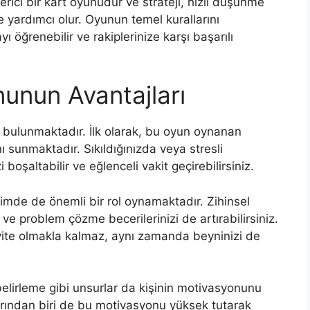
rici bir kart oyunudur ve strateji, hızlı düşünme
e yardımcı olur. Oyunun temel kurallarını
 öğrenebilir ve rakiplerinize karşı başarılı
nunun Avantajları
 bulunmaktadır. İlk olarak, bu oyun oynanan
ı sunmaktadır. Sıkıldığınızda veya stresli
boşaltabilir ve eğlenceli vakit geçirebilirsiniz.
şimde de önemli bir rol oynamaktadır. Zihinsel
a ve problem çözme becerilerinizi de artırabilirsiniz.
vite olmakla kalmaz, aynı zamanda beyninizi de
lirleme gibi unsurlar da kişinin motivasyonunu
larından biri de bu motivasyonu yüksek tutarak