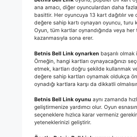
ana amacı, diğer oyunculardan daha fazla
basittir. Her oyuncuya 13 kart dağıtılır ve
değere sahip kartı oynayan oyuncu, turu ka
Oyun, tüm kartlar oynandığında veya her
kazanmasıyla sona erer.
Betnis Bell Link oynarken
başarılı olmak i
Örneğin, hangi kartları oynayacağınızı seç
etmek, kartları doğru şekilde kullanmak
değere sahip kartları oynamak oldukça öne
oynadığı kartlara karşı da dikkatli olmalısı
Betnis Bell Link oyunu
aynı zamanda hızlı
geliştirmenize yardımcı olur. Oyun esnasın
seçeneklere hızlıca karar vermeniz gerek
yeteneklerinizi geliştirir.