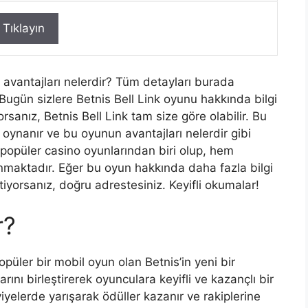
Tıklayın
, avantajları nelerdir? Tüm detayları burada
 Bugün sizlere Betnis Bell Link oyunu hakkında bilgi
rsanız, Betnis Bell Link tam size göre olabilir. Bu
l oynanır ve bu oyunun avantajları nelerdir gibi
n popüler casino oyunlarından biri olup, hem
nmaktadır. Eğer bu oyun hakkında daha fazla bilgi
iyorsanız, doğru adrestesiniz. Keyifli okumalar!
r?
opüler bir mobil oyun olan Betnis’in yeni bir
ını birleştirerek oyunculara keyifli ve kazançlı bir
iyelerde yarışarak ödüller kazanır ve rakiplerine