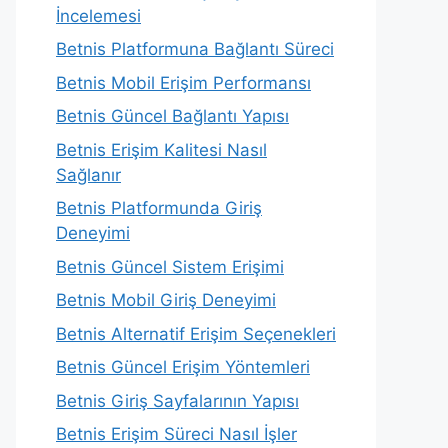
İncelemesi
Betnis Platformuna Bağlantı Süreci
Betnis Mobil Erişim Performansı
Betnis Güncel Bağlantı Yapısı
Betnis Erişim Kalitesi Nasıl
Sağlanır
Betnis Platformunda Giriş
Deneyimi
Betnis Güncel Sistem Erişimi
Betnis Mobil Giriş Deneyimi
Betnis Alternatif Erişim Seçenekleri
Betnis Güncel Erişim Yöntemleri
Betnis Giriş Sayfalarının Yapısı
Betnis Erişim Süreci Nasıl İşler