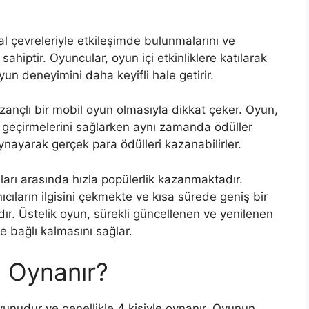
al çevreleriyle etkileşimde bulunmalarını ve
sahiptir. Oyuncular, oyun içi etkinliklere katılarak
yun deneyimini daha keyifli hale getirir.
nçlı bir mobil oyun olmasıyla dikkat çeker. Oyun,
lde geçirmelerini sağlarken aynı zamanda ödüller
ayarak gerçek para ödülleri kazanabilirler.
arı arasında hızla popülerlik kazanmaktadır.
ıcıların ilgisini çekmekte ve kısa sürede geniş bir
ır. Üstelik oyun, sürekli güncellenen ve yenilenen
e bağlı kalmasını sağlar.
l Oynanır?
yunudur ve genellikle 4 kişiyle oynanır. Oyunun