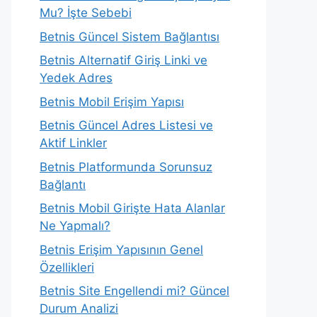
Mu? İşte Sebebi
Betnis Güncel Sistem Bağlantısı
Betnis Alternatif Giriş Linki ve
Yedek Adres
Betnis Mobil Erişim Yapısı
Betnis Güncel Adres Listesi ve
Aktif Linkler
Betnis Platformunda Sorunsuz
Bağlantı
Betnis Mobil Girişte Hata Alanlar
Ne Yapmalı?
Betnis Erişim Yapısının Genel
Özellikleri
Betnis Site Engellendi mi? Güncel
Durum Analizi