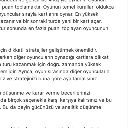
 puan toplamaktır. Oyunun temel kuralları oldukça
 oyuncular sırayla kartlarını oynar. En yüksek
zanır ve bir sonraki turda yeni bir kart açar.
 tur sonunda en fazla puanı toplayan oyuncunun
çin dikkatli stratejiler geliştirmek önemlidir.
erken diğer oyuncuların oynadığı kartlara dikkat
 ve turu kazanmak için doğru zamanda yüksek
mlidir. Ayrıca, oyun sırasında diğer oyuncuların
nız ve stratejinizi buna göre ayarlamalısınız.
 düşünme ve karar verme becerilerinizi
da birçok seçenekle karşı karşıya kalırsınız ve bu
ir. Bu da beyin gücünüzü ve analitik düşünme