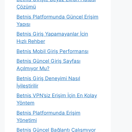
Çözümü
Betnis Platformunda Güncel Erişim
Yapısı
Betnis Giriş Yapamayanlar İçin
Hızlı Rehber
Betnis Mobil Giriş Performansı
Betnis Güncel Giriş Sayfası
Açılmıyor Mu?
Betnis Giriş Deneyimi Nasıl
İyileştirilir
Betnis VPN’siz Erişim İçin En Kolay
Yöntem
Betnis Platformunda Erişim
Yönetimi
Betnis Güncel Bağlantı Çalışmıyor