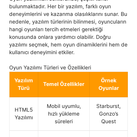
bulunmaktadır. Her bir yazılım, farklı oyun
deneyimlerini ve kazanma olasılıklarını sunar. Bu
nedenle, yazılım türlerinin bilinmesi, oyuncuların
hangi oyunları tercih etmeleri gerektiği
konusunda onlara yardımcı olabilir. Doğru
yazılımı seçmek, hem oyun dinamiklerini hem de
kullanıcı deneyimini etkiler.
Oyun Yazılımı Türleri ve Özellikleri
Yazılım
Örnek
Temel Özellikler
Türü
Oyunlar
Mobil uyumlu,
Starburst,
HTML5
hızlı yükleme
Gonzo’s
Yazılımı
süreleri
Quest