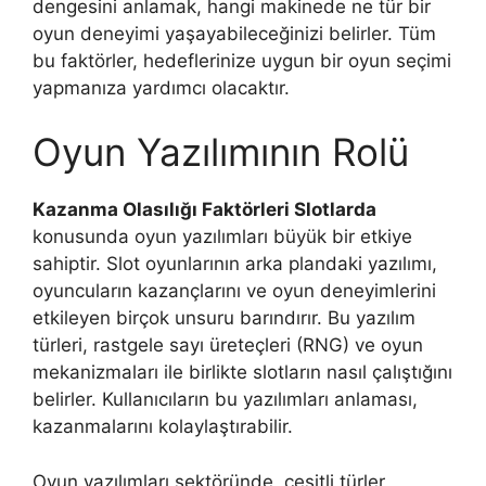
dengesini anlamak, hangi makinede ne tür bir
oyun deneyimi yaşayabileceğinizi belirler. Tüm
bu faktörler, hedeflerinize uygun bir oyun seçimi
yapmanıza yardımcı olacaktır.
Oyun Yazılımının Rolü
Kazanma Olasılığı Faktörleri Slotlarda
konusunda oyun yazılımları büyük bir etkiye
sahiptir. Slot oyunlarının arka plandaki yazılımı,
oyuncuların kazançlarını ve oyun deneyimlerini
etkileyen birçok unsuru barındırır. Bu yazılım
türleri, rastgele sayı üreteçleri (RNG) ve oyun
mekanizmaları ile birlikte slotların nasıl çalıştığını
belirler. Kullanıcıların bu yazılımları anlaması,
kazanmalarını kolaylaştırabilir.
Oyun yazılımları sektöründe, çeşitli türler