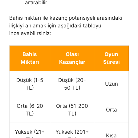
artırabilir.
Bahis miktarı ile kazanç potansiyeli arasındaki
ilişkiyi anlamak için aşağıdaki tabloyu
inceleyebilirsiniz:
Bahis
Olası
Oyun
Miktarı
Kazançlar
Süresi
Düşük (1-5
Düşük (20-
Uzun
TL)
50 TL)
Orta (6-20
Orta (51-200
Orta
TL)
TL)
Yüksek (21+
Yüksek (201+
Kısa