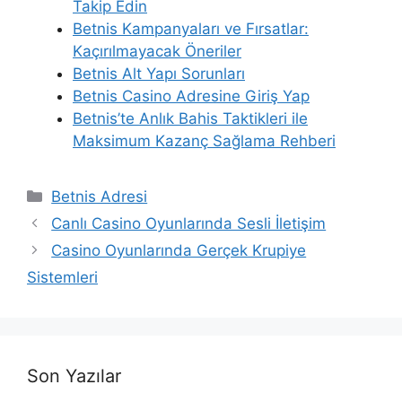
Takip Edin
Betnis Kampanyaları ve Fırsatlar:
Kaçırılmayacak Öneriler
Betnis Alt Yapı Sorunları
Betnis Casino Adresine Giriş Yap
Betnis’te Anlık Bahis Taktikleri ile
Maksimum Kazanç Sağlama Rehberi
K
Betnis Adresi
a
Canlı Casino Oyunlarında Sesli İletişim
t
Casino Oyunlarında Gerçek Krupiye
e
Sistemleri
g
o
r
i
l
Son Yazılar
e