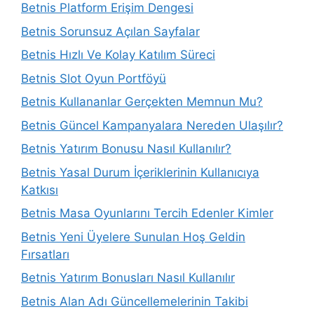
Betnis Platform Erişim Dengesi
Betnis Sorunsuz Açılan Sayfalar
Betnis Hızlı Ve Kolay Katılım Süreci
Betnis Slot Oyun Portföyü
Betnis Kullananlar Gerçekten Memnun Mu?
Betnis Güncel Kampanyalara Nereden Ulaşılır?
Betnis Yatırım Bonusu Nasıl Kullanılır?
Betnis Yasal Durum İçeriklerinin Kullanıcıya
Katkısı
Betnis Masa Oyunlarını Tercih Edenler Kimler
Betnis Yeni Üyelere Sunulan Hoş Geldin
Fırsatları
Betnis Yatırım Bonusları Nasıl Kullanılır
Betnis Alan Adı Güncellemelerinin Takibi