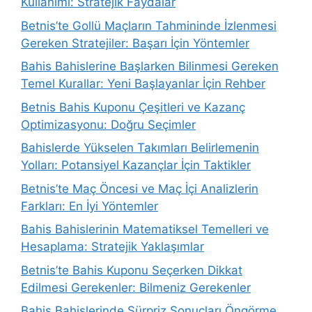
Kullanımı: Stratejik Faydalar
Betnis’te Gollü Maçların Tahmininde İzlenmesi
Gereken Stratejiler: Başarı İçin Yöntemler
Bahis Bahislerine Başlarken Bilinmesi Gereken
Temel Kurallar: Yeni Başlayanlar İçin Rehber
Betnis Bahis Kuponu Çeşitleri ve Kazanç
Optimizasyonu: Doğru Seçimler
Bahislerde Yükselen Takımları Belirlemenin
Yolları: Potansiyel Kazançlar İçin Taktikler
Betnis’te Maç Öncesi ve Maç İçi Analizlerin
Farkları: En İyi Yöntemler
Bahis Bahislerinin Matematiksel Temelleri ve
Hesaplama: Stratejik Yaklaşımlar
Betnis’te Bahis Kuponu Seçerken Dikkat
Edilmesi Gerekenler: Bilmeniz Gerekenler
Bahis Bahislerinde Sürpriz Sonuçları Öngörme