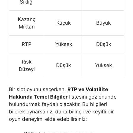
Sıklığı
Kazanç
Küçük
Büyük
Miktarı
RTP
Yüksek
Düşük
Risk
Düşük
Yüksek
Düzeyi
Bir slot oyunu seçerken,
RTP ve Volatilite
Hakkında Temel Bilgiler
listesini göz önünde
bulundurmak faydalı olacaktır. Bu bilgileri
bilerek oynarsanız, daha bilinçli ve keyifli bir
oyun deneyimi elde edebilirsiniz: