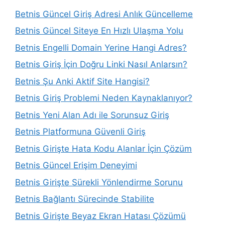
r
Betnis Güncel Giriş Adresi Anlık Güncelleme
Betnis Güncel Siteye En Hızlı Ulaşma Yolu
Betnis Engelli Domain Yerine Hangi Adres?
Betnis Giriş İçin Doğru Linki Nasıl Anlarsın?
Betnis Şu Anki Aktif Site Hangisi?
Betnis Giriş Problemi Neden Kaynaklanıyor?
Betnis Yeni Alan Adı ile Sorunsuz Giriş
Betnis Platformuna Güvenli Giriş
Betnis Girişte Hata Kodu Alanlar İçin Çözüm
Betnis Güncel Erişim Deneyimi
Betnis Girişte Sürekli Yönlendirme Sorunu
Betnis Bağlantı Sürecinde Stabilite
Betnis Girişte Beyaz Ekran Hatası Çözümü