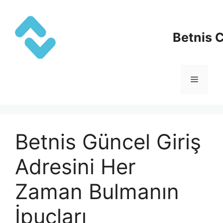
İçeriğe
atla
Betnis 
Menü
Betnis Güncel Giriş
Adresini Her
Zaman Bulmanın
İpuçları