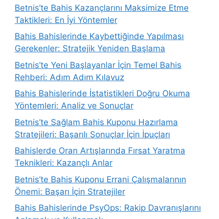
Betnis’te Bahis Kazançlarını Maksimize Etme
Taktikleri: En İyi Yöntemler
Bahis Bahislerinde Kaybettiğinde Yapılması
Gerekenler: Stratejik Yeniden Başlama
Betnis’te Yeni Başlayanlar İçin Temel Bahis
Rehberi: Adım Adım Kılavuz
Bahis Bahislerinde İstatistikleri Doğru Okuma
Yöntemleri: Analiz ve Sonuçlar
Betnis’te Sağlam Bahis Kuponu Hazırlama
Stratejileri: Başarılı Sonuçlar İçin İpuçları
Bahislerde Oran Artışlarında Fırsat Yaratma
Teknikleri: Kazançlı Anlar
Betnis’te Bahis Kuponu Errani Çalışmalarının
Önemi: Başarı İçin Stratejiler
Bahis Bahislerinde PsyOps: Rakip Davranışlarını