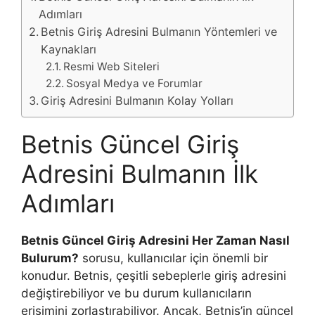
Adımları
Betnis Giriş Adresini Bulmanın Yöntemleri ve
Kaynakları
Resmi Web Siteleri
Sosyal Medya ve Forumlar
Giriş Adresini Bulmanın Kolay Yolları
Betnis Güncel Giriş
Adresini Bulmanın İlk
Adımları
Betnis Güncel Giriş Adresini Her Zaman Nasıl
Bulurum?
sorusu, kullanıcılar için önemli bir
konudur. Betnis, çeşitli sebeplerle giriş adresini
değiştirebiliyor ve bu durum kullanıcıların
erişimini zorlaştırabiliyor. Ancak, Betnis’in güncel