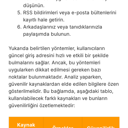
düşünün.
RSS bildirimleri veya e-posta bültenlerini
kayıtlı hale getirin.
Arkadaşlarınız veya tanıdıklarınızla
paylaşımda bulunun.
Yukarıda belirtilen yöntemler, kullanıcıların
güncel giriş adresini hızlı ve etkili bir şekilde
bulmalarını sağlar. Ancak, bu yöntemleri
uygularken dikkat edilmesi gereken bazı
noktalar bulunmaktadır. Analiz yaparken,
güvenilir kaynaklardan elde edilen bilgilere özen
gösterilmelidir. Bu bağlamda, aşağıdaki tablo,
kullanılabilecek farklı kaynakları ve bunların
güvenilirliğini özetlemektedir:
Kaynak