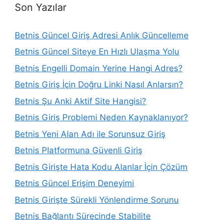
e
Son Yazılar
r
Betnis Güncel Giriş Adresi Anlık Güncelleme
Betnis Güncel Siteye En Hızlı Ulaşma Yolu
Betnis Engelli Domain Yerine Hangi Adres?
Betnis Giriş İçin Doğru Linki Nasıl Anlarsın?
Betnis Şu Anki Aktif Site Hangisi?
Betnis Giriş Problemi Neden Kaynaklanıyor?
Betnis Yeni Alan Adı ile Sorunsuz Giriş
Betnis Platformuna Güvenli Giriş
Betnis Girişte Hata Kodu Alanlar İçin Çözüm
Betnis Güncel Erişim Deneyimi
Betnis Girişte Sürekli Yönlendirme Sorunu
Betnis Bağlantı Sürecinde Stabilite