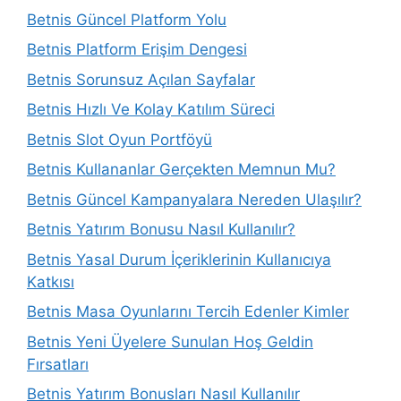
Betnis Güncel Platform Yolu
Betnis Platform Erişim Dengesi
Betnis Sorunsuz Açılan Sayfalar
Betnis Hızlı Ve Kolay Katılım Süreci
Betnis Slot Oyun Portföyü
Betnis Kullananlar Gerçekten Memnun Mu?
Betnis Güncel Kampanyalara Nereden Ulaşılır?
Betnis Yatırım Bonusu Nasıl Kullanılır?
Betnis Yasal Durum İçeriklerinin Kullanıcıya
Katkısı
Betnis Masa Oyunlarını Tercih Edenler Kimler
Betnis Yeni Üyelere Sunulan Hoş Geldin
Fırsatları
Betnis Yatırım Bonusları Nasıl Kullanılır