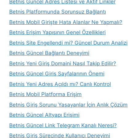
Betnis Güncel Adres Listesi ve Aktif Linkler
Betnis Platformunda Sorunsuz Bağlantı
Betnis Mobil Girişte Hata Alanlar Ne Yapmalı?
Betnis Erişim Yapısının Genel Özellikleri
Betnis Site Engellendi mi? Güncel Durum Analizi
Betnis Güncel Bağlantı Deneyimi
Betnis Yeni Giriş Domaini Nasıl Takip Edilir?
Betnis Güncel Giriş Sayfalarının Önemi
Betnis Yeni Adres Açıldı mı? Canlı Kontrol
Betnis Mobil Platforma Erişim
Betnis Giriş Sorunu Yaşayanlar İçin Anlık Çözüm
Betnis Güncel Altyapı Erişimi
Betnis Güncel Link Telegram Kanalı Neresi?
Betnis Giriş Sürecinde Kullanıcı Deneyimi