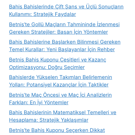
Bahis Bahislerinde Çift Şans ve Üçlü Sonuçların
Kullanımı: Stratejik Faydalar
Betnis’te Gollü Maçların Tahmininde İzlenmesi
Gereken Stratejiler: Başarı İçin Yöntemler
Bahis Bahislerine Başlarken Bilinmesi Gereken
Temel Kurallar: Yeni Başlayanlar İçin Rehber
Betnis Bahis Kuponu Çeşitleri ve Kazanç
Optimizasyonu: Doğru Seçimler
Bahislerde Yükselen Takımları Belirlemenin
Yolları: Potansiyel Kazançlar İçin Taktikler
Betnis’te Maç Öncesi ve Maç İçi Analizlerin
Farkları: En İyi Yöntemler
Bahis Bahislerinin Matematiksel Temelleri ve
Hesaplama: Stratejik Yaklaşımlar
Betnis’te Bahis Kuponu Seçerken Dikkat