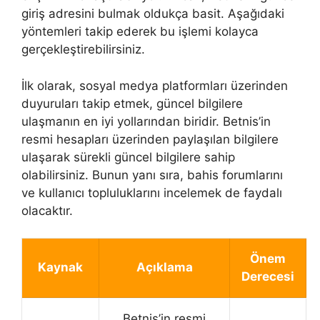
giriş adresini bulmak oldukça basit. Aşağıdaki
yöntemleri takip ederek bu işlemi kolayca
gerçekleştirebilirsiniz.
İlk olarak, sosyal medya platformları üzerinden
duyuruları takip etmek, güncel bilgilere
ulaşmanın en iyi yollarından biridir. Betnis’in
resmi hesapları üzerinden paylaşılan bilgilere
ulaşarak sürekli güncel bilgilere sahip
olabilirsiniz. Bunun yanı sıra, bahis forumlarını
ve kullanıcı topluluklarını incelemek de faydalı
olacaktır.
Önem
Kaynak
Açıklama
Derecesi
Betnis’in resmi