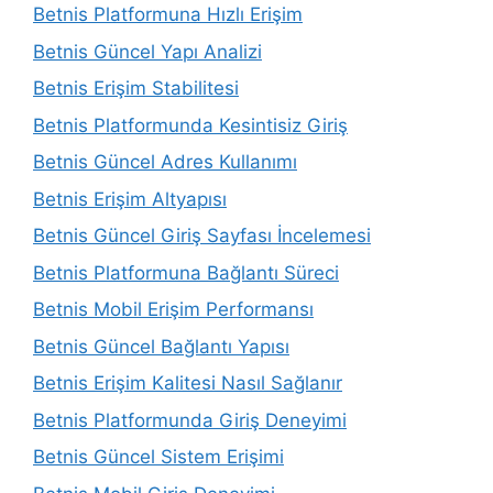
Betnis Platformuna Hızlı Erişim
Betnis Güncel Yapı Analizi
Betnis Erişim Stabilitesi
Betnis Platformunda Kesintisiz Giriş
Betnis Güncel Adres Kullanımı
Betnis Erişim Altyapısı
Betnis Güncel Giriş Sayfası İncelemesi
Betnis Platformuna Bağlantı Süreci
Betnis Mobil Erişim Performansı
Betnis Güncel Bağlantı Yapısı
Betnis Erişim Kalitesi Nasıl Sağlanır
Betnis Platformunda Giriş Deneyimi
Betnis Güncel Sistem Erişimi