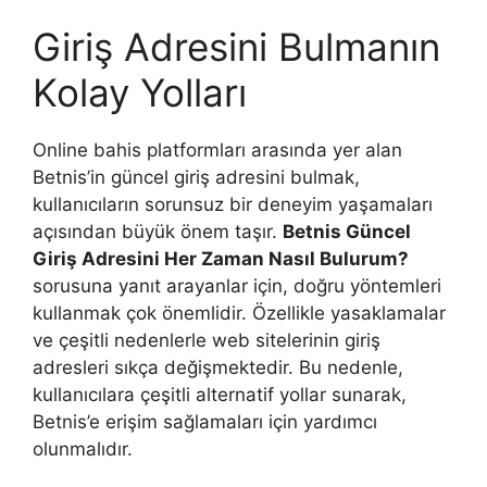
Giriş Adresini Bulmanın
Kolay Yolları
Online bahis platformları arasında yer alan
Betnis’in güncel giriş adresini bulmak,
kullanıcıların sorunsuz bir deneyim yaşamaları
açısından büyük önem taşır.
Betnis Güncel
Giriş Adresini Her Zaman Nasıl Bulurum?
sorusuna yanıt arayanlar için, doğru yöntemleri
kullanmak çok önemlidir. Özellikle yasaklamalar
ve çeşitli nedenlerle web sitelerinin giriş
adresleri sıkça değişmektedir. Bu nedenle,
kullanıcılara çeşitli alternatif yollar sunarak,
Betnis’e erişim sağlamaları için yardımcı
olunmalıdır.