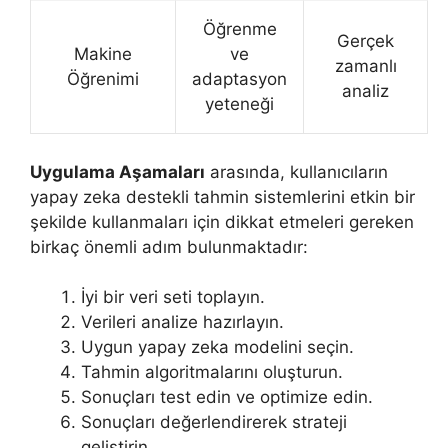
Öğrenme
Gerçek
Makine
ve
zamanlı
Öğrenimi
adaptasyon
analiz
yeteneği
Uygulama Aşamaları
arasında, kullanıcıların
yapay zeka destekli tahmin sistemlerini etkin bir
şekilde kullanmaları için dikkat etmeleri gereken
birkaç önemli adım bulunmaktadır:
İyi bir veri seti toplayın.
Verileri analize hazırlayın.
Uygun yapay zeka modelini seçin.
Tahmin algoritmalarını oluşturun.
Sonuçları test edin ve optimize edin.
Sonuçları değerlendirerek strateji
geliştirin.