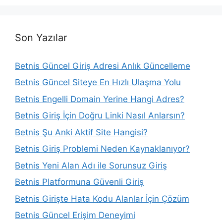
i
l
e
Son Yazılar
r
Betnis Güncel Giriş Adresi Anlık Güncelleme
Betnis Güncel Siteye En Hızlı Ulaşma Yolu
Betnis Engelli Domain Yerine Hangi Adres?
Betnis Giriş İçin Doğru Linki Nasıl Anlarsın?
Betnis Şu Anki Aktif Site Hangisi?
Betnis Giriş Problemi Neden Kaynaklanıyor?
Betnis Yeni Alan Adı ile Sorunsuz Giriş
Betnis Platformuna Güvenli Giriş
Betnis Girişte Hata Kodu Alanlar İçin Çözüm
Betnis Güncel Erişim Deneyimi