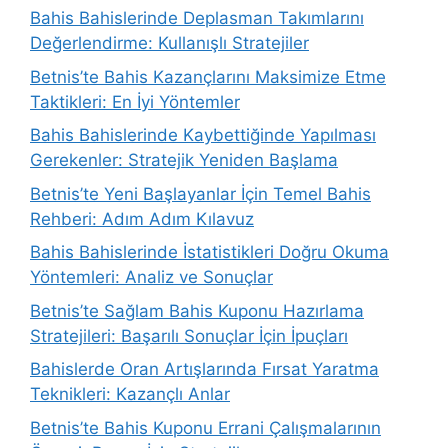
Bahis Bahislerinde Deplasman Takımlarını
Değerlendirme: Kullanışlı Stratejiler
Betnis’te Bahis Kazançlarını Maksimize Etme
Taktikleri: En İyi Yöntemler
Bahis Bahislerinde Kaybettiğinde Yapılması
Gerekenler: Stratejik Yeniden Başlama
Betnis’te Yeni Başlayanlar İçin Temel Bahis
Rehberi: Adım Adım Kılavuz
Bahis Bahislerinde İstatistikleri Doğru Okuma
Yöntemleri: Analiz ve Sonuçlar
Betnis’te Sağlam Bahis Kuponu Hazırlama
Stratejileri: Başarılı Sonuçlar İçin İpuçları
Bahislerde Oran Artışlarında Fırsat Yaratma
Teknikleri: Kazançlı Anlar
Betnis’te Bahis Kuponu Errani Çalışmalarının