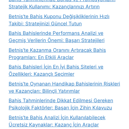
Stratejik Kullanımı: Kazançlarınızı Artırın
Betnis’te Bahis Kuponu Değişikliklerinin Hızlı
Takibi: Stratejinizi Güncel Tutun
Bahis Bahislerinde Performans Analizi ve
Geçmiş Verilerin Önemi: Başarı Stratejileri
Betnis’te Kazanma Oranını Artıracak Bahis
Programları: En Etkili Araçlar
Bahis Bahisleri İçin En İyi Bahis Siteleri ve
Özellikleri: Kazançlı Seçimler
Betnis’te Oynanan Handikap Bahislerinin Riskleri
ve Kazançları: Bilinçli Yatırımlar
Bahis Tahminlerinde Dikkat Edilmesi Gereken
Psikolojik Faktörler: Başarı İçin Zihin Kılavuzu
Betnis’te Bahis Analizi İçin Kullanılabilecek
Ücretsiz Kaynaklar: Kazanç İçin Araçlar