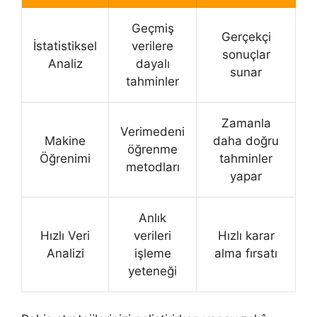
Geçmiş
Gerçekçi
İstatistiksel
verilere
sonuçlar
Analiz
dayalı
sunar
tahminler
Zamanla
Verimedeni
Makine
daha doğru
öğrenme
Öğrenimi
tahminler
metodları
yapar
Anlık
Hızlı Veri
verileri
Hızlı karar
Analizi
işleme
alma fırsatı
yeteneği