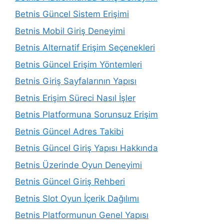
Betnis Güncel Sistem Erişimi
Betnis Mobil Giriş Deneyimi
Betnis Alternatif Erişim Seçenekleri
Betnis Güncel Erişim Yöntemleri
Betnis Giriş Sayfalarının Yapısı
Betnis Erişim Süreci Nasıl İşler
Betnis Platformuna Sorunsuz Erişim
Betnis Güncel Adres Takibi
Betnis Güncel Giriş Yapısı Hakkında
Betnis Üzerinde Oyun Deneyimi
Betnis Güncel Giriş Rehberi
Betnis Slot Oyun İçerik Dağılımı
Betnis Platformunun Genel Yapısı