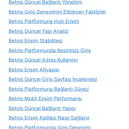
Betnis Güncel Bağlantı Yönetimi
Betnis Giriş Deneyimini Etkileyen Faktörler
Betnis Platformuna Hızlı Erişim
Betnis Güncel Yapı Analizi
Betnis Erişim Stabilitesi
Betnis Platformunda Kesintisiz Giriş
Betnis Güncel Adres Kullanımı
Betnis Erişim Altyapısı
Betnis Güncel Giriş Sayfası İncelemesi
Betnis Platformuna Bağlantı Süreci
Betnis Mobil Erişim Performansı
Betnis Güncel Bağlantı Yapısı
Betnis Erişim Kalitesi Nasıl Sağlanır
Betnis Platformunda Giriş Deneyimi