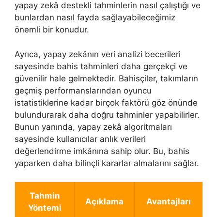
yapay zekâ destekli tahminlerin nasıl çalıştığı ve
bunlardan nasıl fayda sağlayabileceğimiz
önemli bir konudur.
Ayrıca, yapay zekânın veri analizi becerileri
sayesinde bahis tahminleri daha gerçekçi ve
güvenilir hale gelmektedir. Bahisçiler, takımların
geçmiş performanslarından oyuncu
istatistiklerine kadar birçok faktörü göz önünde
bulundurarak daha doğru tahminler yapabilirler.
Bunun yanında, yapay zekâ algoritmaları
sayesinde kullanıcılar anlık verileri
değerlendirme imkânına sahip olur. Bu, bahis
yaparken daha bilinçli kararlar almalarını sağlar.
Tahmin
Açıklama
Avantajları
Yöntemi