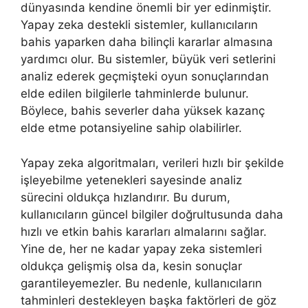
dünyasında kendine önemli bir yer edinmiştir.
Yapay zeka destekli sistemler, kullanıcıların
bahis yaparken daha bilinçli kararlar almasına
yardımcı olur. Bu sistemler, büyük veri setlerini
analiz ederek geçmişteki oyun sonuçlarından
elde edilen bilgilerle tahminlerde bulunur.
Böylece, bahis severler daha yüksek kazanç
elde etme potansiyeline sahip olabilirler.
Yapay zeka algoritmaları, verileri hızlı bir şekilde
işleyebilme yetenekleri sayesinde analiz
sürecini oldukça hızlandırır. Bu durum,
kullanıcıların güncel bilgiler doğrultusunda daha
hızlı ve etkin bahis kararları almalarını sağlar.
Yine de, her ne kadar yapay zeka sistemleri
oldukça gelişmiş olsa da, kesin sonuçlar
garantileyemezler. Bu nedenle, kullanıcıların
tahminleri destekleyen başka faktörleri de göz