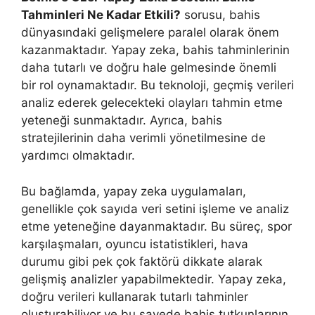
Tahminleri Ne Kadar Etkili?
sorusu, bahis
dünyasındaki gelişmelere paralel olarak önem
kazanmaktadır. Yapay zeka, bahis tahminlerinin
daha tutarlı ve doğru hale gelmesinde önemli
bir rol oynamaktadır. Bu teknoloji, geçmiş verileri
analiz ederek gelecekteki olayları tahmin etme
yeteneği sunmaktadır. Ayrıca, bahis
stratejilerinin daha verimli yönetilmesine de
yardımcı olmaktadır.
Bu bağlamda, yapay zeka uygulamaları,
genellikle çok sayıda veri setini işleme ve analiz
etme yeteneğine dayanmaktadır. Bu süreç, spor
karşılaşmaları, oyuncu istatistikleri, hava
durumu gibi pek çok faktörü dikkate alarak
gelişmiş analizler yapabilmektedir. Yapay zeka,
doğru verileri kullanarak tutarlı tahminler
oluşturabiliyor ve bu sayede bahis tutkunlarının