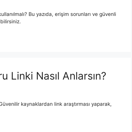
ullanılmalı? Bu yazıda, erişim sorunları ve güvenli
ilirsiniz.
ru Linki Nasıl Anlarsın?
? Güvenilir kaynaklardan link araştırması yaparak,