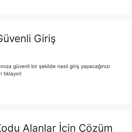
üvenli Giriş
nıza güvenli bir şekilde nasıl giriş yapacağınızı
 tıklayın!
Kodu Alanlar İçin Çözüm