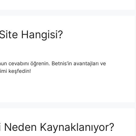
Site Hangisi?
un cevabını öğrenin. Betnis’in avantajları ve
şimi keşfedin!
mi Neden Kaynaklanıyor?