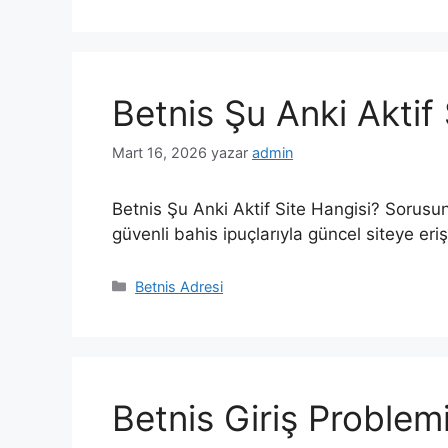
a
t
e
g
o
Betnis Şu Anki Aktif 
r
i
l
Mart 16, 2026
yazar
admin
e
r
Betnis Şu Anki Aktif Site Hangisi? Sorusun
güvenli bahis ipuçlarıyla güncel siteye eri
K
Betnis Adresi
a
t
e
g
o
Betnis Giriş Proble
r
i