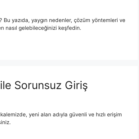
r? Bu yazıda, yaygın nedenler, çözüm yöntemleri ve
n nasıl gelebileceğinizi keşfedin.
ile Sorunsuz Giriş
kalemizde, yeni alan adıyla güvenli ve hızlı erişim
iniz.