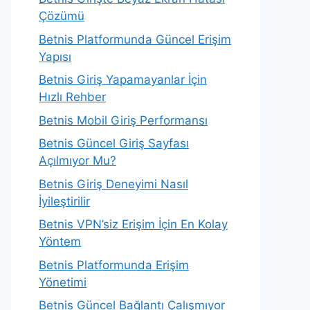
Çözümü
Betnis Platformunda Güncel Erişim
Yapısı
Betnis Giriş Yapamayanlar İçin
Hızlı Rehber
Betnis Mobil Giriş Performansı
Betnis Güncel Giriş Sayfası
Açılmıyor Mu?
Betnis Giriş Deneyimi Nasıl
İyileştirilir
Betnis VPN’siz Erişim İçin En Kolay
Yöntem
Betnis Platformunda Erişim
Yönetimi
Betnis Güncel Bağlantı Çalışmıyor