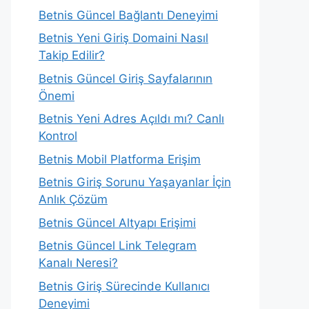
Betnis Güncel Bağlantı Deneyimi
Betnis Yeni Giriş Domaini Nasıl
Takip Edilir?
Betnis Güncel Giriş Sayfalarının
Önemi
Betnis Yeni Adres Açıldı mı? Canlı
Kontrol
Betnis Mobil Platforma Erişim
Betnis Giriş Sorunu Yaşayanlar İçin
Anlık Çözüm
Betnis Güncel Altyapı Erişimi
Betnis Güncel Link Telegram
Kanalı Neresi?
Betnis Giriş Sürecinde Kullanıcı
Deneyimi