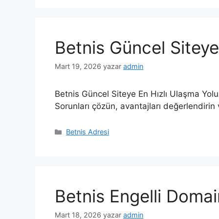
t
e
g
o
Betnis Güncel Siteye
r
i
l
Mart 19, 2026
yazar
admin
e
r
Betnis Güncel Siteye En Hızlı Ulaşma Yolu i
Sorunları çözün, avantajları değerlendirin v
K
Betnis Adresi
a
t
e
g
o
Betnis Engelli Doma
r
i
l
Mart 18, 2026
yazar
admin