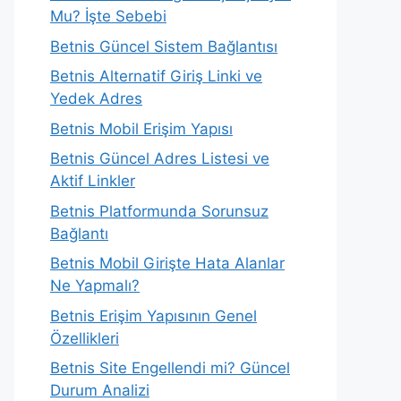
Mu? İşte Sebebi
Betnis Güncel Sistem Bağlantısı
Betnis Alternatif Giriş Linki ve
Yedek Adres
Betnis Mobil Erişim Yapısı
Betnis Güncel Adres Listesi ve
Aktif Linkler
Betnis Platformunda Sorunsuz
Bağlantı
Betnis Mobil Girişte Hata Alanlar
Ne Yapmalı?
Betnis Erişim Yapısının Genel
Özellikleri
Betnis Site Engellendi mi? Güncel
Durum Analizi