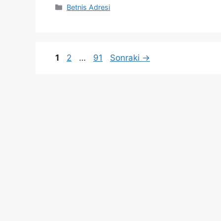
K
Betnis Adresi
a
t
e
g
S
S
S
1
2
…
91
Sonraki
→
o
a
a
r
a
i
y
y
y
l
f
f
f
e
a
a
a
r