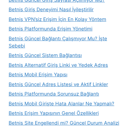
Betnis Giriş Deneyimi Nasıl İyileştirilir
Betnis VPN’siz Erişim İçin En Kolay Yöntem
Betnis Platformunda Erişim Yönetimi
Betnis Güncel Bağlantı Çalışmıyor Mu? İşte
Sebebi
Betnis Güncel Sistem Bağlantısı
Betnis Alternatif Giriş Linki ve Yedek Adres
Betnis Mobil Erişim Yapısı
Betnis Güncel Adres Listesi ve Aktif Linkler
Betnis Platformunda Sorunsuz Bağlantı
Betnis Mobil Girişte Hata Alanlar Ne Yapmalı?
Betnis Erişim Yapısının Genel Özellikleri
Betnis Site Engellendi mi? Güncel Durum Analizi