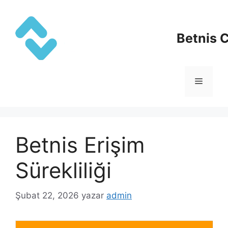
İçeriğe
atla
Betnis 
Menü
Betnis Erişim
Sürekliliği
Şubat 22, 2026
yazar
admin