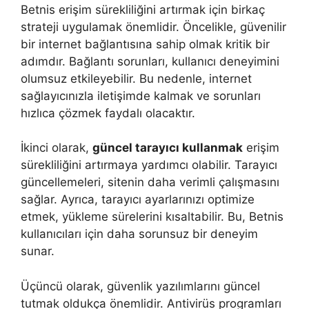
Betnis erişim sürekliliğini artırmak için birkaç
strateji uygulamak önemlidir. Öncelikle, güvenilir
bir internet bağlantısına sahip olmak kritik bir
adımdır. Bağlantı sorunları, kullanıcı deneyimini
olumsuz etkileyebilir. Bu nedenle, internet
sağlayıcınızla iletişimde kalmak ve sorunları
hızlıca çözmek faydalı olacaktır.
İkinci olarak,
güncel tarayıcı kullanmak
erişim
sürekliliğini artırmaya yardımcı olabilir. Tarayıcı
güncellemeleri, sitenin daha verimli çalışmasını
sağlar. Ayrıca, tarayıcı ayarlarınızı optimize
etmek, yükleme sürelerini kısaltabilir. Bu, Betnis
kullanıcıları için daha sorunsuz bir deneyim
sunar.
Üçüncü olarak, güvenlik yazılımlarını güncel
tutmak oldukça önemlidir. Antivirüs programları