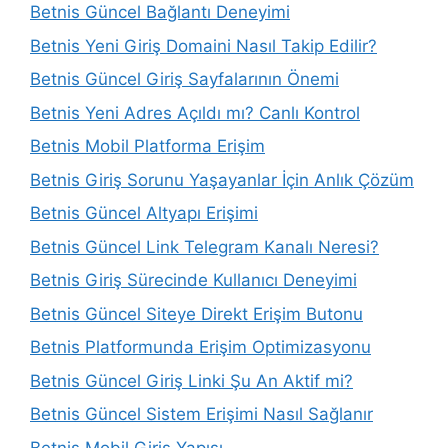
Betnis Güncel Bağlantı Deneyimi
Betnis Yeni Giriş Domaini Nasıl Takip Edilir?
Betnis Güncel Giriş Sayfalarının Önemi
Betnis Yeni Adres Açıldı mı? Canlı Kontrol
Betnis Mobil Platforma Erişim
Betnis Giriş Sorunu Yaşayanlar İçin Anlık Çözüm
Betnis Güncel Altyapı Erişimi
Betnis Güncel Link Telegram Kanalı Neresi?
Betnis Giriş Sürecinde Kullanıcı Deneyimi
Betnis Güncel Siteye Direkt Erişim Butonu
Betnis Platformunda Erişim Optimizasyonu
Betnis Güncel Giriş Linki Şu An Aktif mi?
Betnis Güncel Sistem Erişimi Nasıl Sağlanır
Betnis Mobil Giriş Yapısı