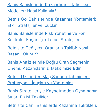
Bahis Bahislerinde Kazandıran İstatistiksel
Modeller: Nasıl Kullanılır?
Betnis Gol Bahislerinde Kazanma Yöntemleri:
Etkili Stratejiler ve İpuçları
Bahis Bahislerinde Risk Yönetimi ve Fon
Kontrolü: Başarı İçin Temel Stratejiler
Betnis’te Değişken Oranların Takibi: Nasıl
Başarılı Olunur?
Bahis Analizlerinde Doğru Oran Seçmenin
Önemi: Kazançlarınızı Maksimize Edin
Betnis Üzerinden Maç Sonucu Tahminleri:
Profesyonel İpuçları ve Yöntemler
Bahis Stratejileriyle Kaybetmeden Oynamanın
Sırlar: En İyi Taktikler
Betnis’te Canlı Bahislerde Kazanma Taktikleri: