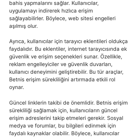
bahis yapmalarını sağlar. Kullanıcılar,
uygulamayı indirerek hızlıca erişim
sağlayabilirler. Böylece, web sitesi engelleri
aşılmış olur.
Ayrıca, kullanıcılar için tarayıcı eklentileri oldukça
faydalıdır. Bu eklentiler, internet tarayıcısında ek
güvenlik ve erişim seçenekleri sunar. Özellikle,
reklam engelleyiciler ve güvenlik duvarları,
kullanıcı deneyimini geliştirebilir. Bu tür araçlar,
Betnis erişim sürekliliğini artırmada etkili rol
oynar.
Güncel linklerin takibi de önemlidir. Betnis erişim
sürekliliği sağlamak için, kullanıcıların güncel
erişim adreslerini takip etmeleri gerekir. Sosyal
medya ve forumlar, bu bilgileri edinmek için
faydalı kaynaklar olabilir. Böylece, kullanıcılar