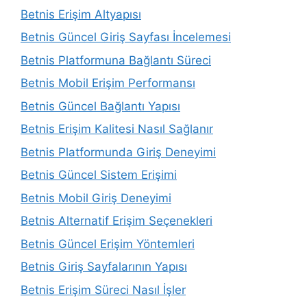
Betnis Erişim Altyapısı
Betnis Güncel Giriş Sayfası İncelemesi
Betnis Platformuna Bağlantı Süreci
Betnis Mobil Erişim Performansı
Betnis Güncel Bağlantı Yapısı
Betnis Erişim Kalitesi Nasıl Sağlanır
Betnis Platformunda Giriş Deneyimi
Betnis Güncel Sistem Erişimi
Betnis Mobil Giriş Deneyimi
Betnis Alternatif Erişim Seçenekleri
Betnis Güncel Erişim Yöntemleri
Betnis Giriş Sayfalarının Yapısı
Betnis Erişim Süreci Nasıl İşler