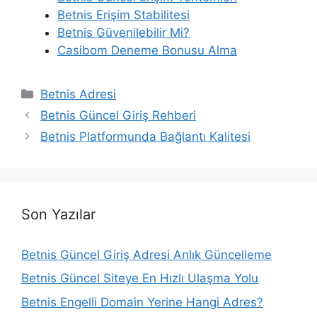
Betnis Erişim Stabilitesi
Betnis Güvenilebilir Mi?
Casibom Deneme Bonusu Alma
K
Betnis Adresi
a
Betnis Güncel Giriş Rehberi
t
Betnis Platformunda Bağlantı Kalitesi
e
g
o
r
Son Yazılar
i
l
e
Betnis Güncel Giriş Adresi Anlık Güncelleme
r
Betnis Güncel Siteye En Hızlı Ulaşma Yolu
Betnis Engelli Domain Yerine Hangi Adres?