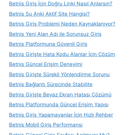
Betnis Giriş İçin Doğru Linki Nasıl Anlarsın?
Betnis Şu Anki Aktif Site Hangisi?
Betnis Giriş Problemi Neden Kaynaklanıyor?
Betnis Yeni Alan Adı ile Sorunsuz Giriş
Betnis Platformuna Güvenli Giriş
Betnis Girişte Hata Kodu Alanlar İçin Çözüm
Betnis Güncel Erişim Deneyimi
Betnis Girişte Sürekli Yönlendirme Sorunu
Betnis Bağlantı Sürecinde Stabilite
Betnis Girişte Beyaz Ekran Hatası Çözümü
Betnis Platformunda Güncel Erişim Yapısı
Betnis Giriş Yapamayanlar İçin Hızlı Rehber
Betnis Mobil Giriş Performansı
Betnis Güncel Giriş Sayfası Açılmıyor Mu?