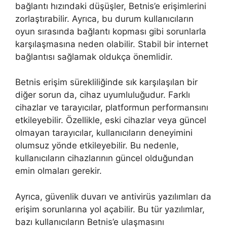
bağlantı hızındaki düşüşler, Betnis’e erişimlerini
zorlaştırabilir. Ayrıca, bu durum kullanıcıların
oyun sırasında bağlantı kopması gibi sorunlarla
karşılaşmasına neden olabilir. Stabil bir internet
bağlantısı sağlamak oldukça önemlidir.
Betnis erişim sürekliliğinde sık karşılaşılan bir
diğer sorun da, cihaz uyumluluğudur. Farklı
cihazlar ve tarayıcılar, platformun performansını
etkileyebilir. Özellikle, eski cihazlar veya güncel
olmayan tarayıcılar, kullanıcıların deneyimini
olumsuz yönde etkileyebilir. Bu nedenle,
kullanıcıların cihazlarının güncel olduğundan
emin olmaları gerekir.
Ayrıca, güvenlik duvarı ve antivirüs yazılımları da
erişim sorunlarına yol açabilir. Bu tür yazılımlar,
bazı kullanıcıların Betnis’e ulaşmasını