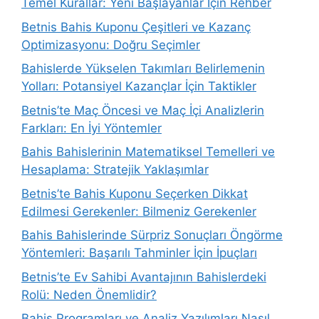
Temel Kurallar: Yeni Başlayanlar İçin Rehber
Betnis Bahis Kuponu Çeşitleri ve Kazanç
Optimizasyonu: Doğru Seçimler
Bahislerde Yükselen Takımları Belirlemenin
Yolları: Potansiyel Kazançlar İçin Taktikler
Betnis’te Maç Öncesi ve Maç İçi Analizlerin
Farkları: En İyi Yöntemler
Bahis Bahislerinin Matematiksel Temelleri ve
Hesaplama: Stratejik Yaklaşımlar
Betnis’te Bahis Kuponu Seçerken Dikkat
Edilmesi Gerekenler: Bilmeniz Gerekenler
Bahis Bahislerinde Sürpriz Sonuçları Öngörme
Yöntemleri: Başarılı Tahminler İçin İpuçları
Betnis’te Ev Sahibi Avantajının Bahislerdeki
Rolü: Neden Önemlidir?
Bahis Programları ve Analiz Yazılımları Nasıl