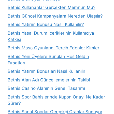
Betnis Kullananlar Gerçekten Memnun Mu?
Betnis Güncel Kampanyalara Nereden Ulaşılır?
Betnis Yatırım Bonusu Nasıl Kullanılır?
Betnis Yasal Durum İçeriklerinin Kullanıcıya
Katkısı
Betnis Masa Oyunlarını Tercih Edenler Kimler
Betnis Yeni Üyelere Sunulan Hoş Geldin
Fırsatları
Betnis Yatırım Bonusları Nasıl Kullanılır
Betnis Alan Adı Güncellemelerinin Takibi
Betnis Casino Alanının Genel Tasarımı
Betnis Spor Bahislerinde Kupon Onayı Ne Kadar
Sürer?
Betnis Sanal Sporlar Gerçekçi Oranlar Sunuyor