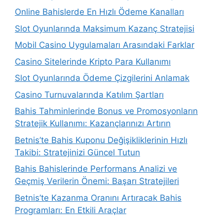
Online Bahislerde En Hızlı Ödeme Kanalları
Slot Oyunlarında Maksimum Kazanç Stratejisi
Mobil Casino Uygulamaları Arasındaki Farklar
Casino Sitelerinde Kripto Para Kullanımı
Slot Oyunlarında Ödeme Çizgilerini Anlamak
Casino Turnuvalarında Katılım Şartları
Bahis Tahminlerinde Bonus ve Promosyonların
Stratejik Kullanımı: Kazançlarınızı Artırın
Betnis’te Bahis Kuponu Değişikliklerinin Hızlı
Takibi: Stratejinizi Güncel Tutun
Bahis Bahislerinde Performans Analizi ve
Geçmiş Verilerin Önemi: Başarı Stratejileri
Betnis’te Kazanma Oranını Artıracak Bahis
Programları: En Etkili Araçlar