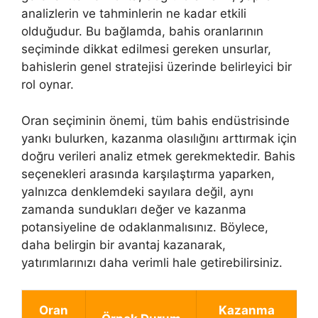
analizlerin ve tahminlerin ne kadar etkili
olduğudur. Bu bağlamda, bahis oranlarının
seçiminde dikkat edilmesi gereken unsurlar,
bahislerin genel stratejisi üzerinde belirleyici bir
rol oynar.
Oran seçiminin önemi, tüm bahis endüstrisinde
yankı bulurken, kazanma olasılığını arttırmak için
doğru verileri analiz etmek gerekmektedir. Bahis
seçenekleri arasında karşılaştırma yaparken,
yalnızca denklemdeki sayılara değil, aynı
zamanda sundukları değer ve kazanma
potansiyeline de odaklanmalısınız. Böylece,
daha belirgin bir avantaj kazanarak,
yatırımlarınızı daha verimli hale getirebilirsiniz.
Oran
Kazanma