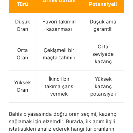
Örnek Durum
Türü
Potansiyeli
Düşük
Favori takımın
Düşük ama
Oran
kazanması
garantili
Orta
Orta
Çekişmeli bir
seviyede
Oran
maçta tahmin
kazanç
İkincil bir
Yüksek
Yüksek
takıma şans
kazanç
Oran
vermek
potansiyeli
Bahis piyasasında doğru oran seçimi, kazanç
sağlamak için elzemdir. Burada, ilk adım ilgili
istatistikleri analiz ederek hangi tür oranların