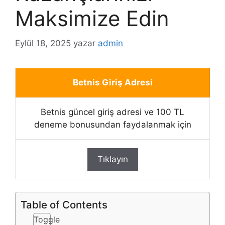
Maksimize Edin
Eylül 18, 2025
yazar
admin
Betnis Giriş Adresi
Betnis güncel giriş adresi ve 100 TL
deneme bonusundan faydalanmak için
Tıklayın
Table of Contents
Toggle