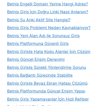
Betnis Engelli Domain Yerine Hangi Adres?
Betnis Giriş İçin Doğru Linki Nasıl Anlarsın?
Betnis Şu Anki Aktif Site Hangisi?
Betnis Giriş Problemi Neden Kaynaklanıyor?
Betnis Yeni Alan Adı ile Sorunsuz Giriş
Betnis Platformuna Güvenli Giriş
Betnis Girişte Hata Kodu Alanlar İçin Çözüm
Betnis Güncel Erişim Deneyimi
Betnis Girişte Sürekli Yönlendirme Sorunu
Betnis Bağlantı Sürecinde Stabilite
Betnis Girişte Beyaz Ekran Hatası Çözümü
Betnis Platformunda Güncel Erişim Yapısı
Betnis Giriş Yapamayanlar İçin Hızlı Rehber