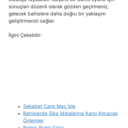
sonuçları düzenli olarak gözden geçirmeniz,
gelecek bahislere daha doğru bir yaklaşım
geliştirmenizi sağlar.
İlgini Çekebilir:
Sekabet Canlı Maç İzle
Bahislerde Şike İddialarına Karşı Alınacak
Önlemler
Betnis Rulet Girişi