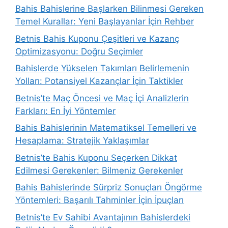
Bahis Bahislerine Başlarken Bilinmesi Gereken
Temel Kurallar: Yeni Başlayanlar İçin Rehber
Betnis Bahis Kuponu Çeşitleri ve Kazanç
Optimizasyonu: Doğru Seçimler
Bahislerde Yükselen Takımları Belirlemenin
Yolları: Potansiyel Kazançlar İçin Taktikler
Betnis’te Maç Öncesi ve Maç İçi Analizlerin
Farkları: En İyi Yöntemler
Bahis Bahislerinin Matematiksel Temelleri ve
Hesaplama: Stratejik Yaklaşımlar
Betnis’te Bahis Kuponu Seçerken Dikkat
Edilmesi Gerekenler: Bilmeniz Gerekenler
Bahis Bahislerinde Sürpriz Sonuçları Öngörme
Yöntemleri: Başarılı Tahminler İçin İpuçları
Betnis’te Ev Sahibi Avantajının Bahislerdeki