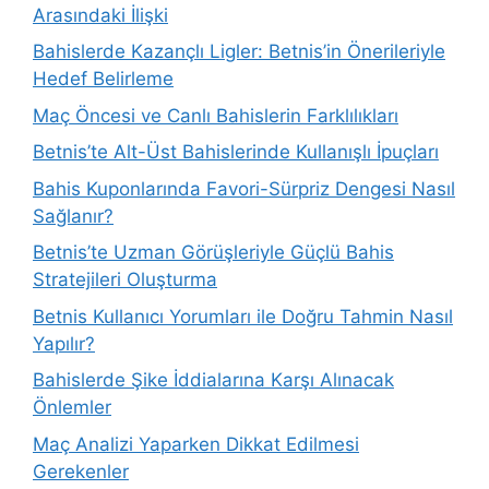
Arasındaki İlişki
Bahislerde Kazançlı Ligler: Betnis’in Önerileriyle
Hedef Belirleme
Maç Öncesi ve Canlı Bahislerin Farklılıkları
Betnis’te Alt-Üst Bahislerinde Kullanışlı İpuçları
Bahis Kuponlarında Favori-Sürpriz Dengesi Nasıl
Sağlanır?
Betnis’te Uzman Görüşleriyle Güçlü Bahis
Stratejileri Oluşturma
Betnis Kullanıcı Yorumları ile Doğru Tahmin Nasıl
Yapılır?
Bahislerde Şike İddialarına Karşı Alınacak
Önlemler
Maç Analizi Yaparken Dikkat Edilmesi
Gerekenler