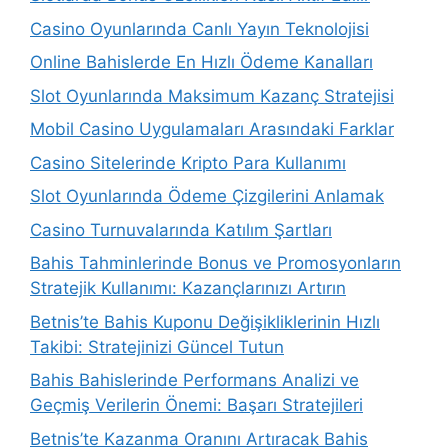
Casino Oyunlarında Canlı Yayın Teknolojisi
Online Bahislerde En Hızlı Ödeme Kanalları
Slot Oyunlarında Maksimum Kazanç Stratejisi
Mobil Casino Uygulamaları Arasındaki Farklar
Casino Sitelerinde Kripto Para Kullanımı
Slot Oyunlarında Ödeme Çizgilerini Anlamak
Casino Turnuvalarında Katılım Şartları
Bahis Tahminlerinde Bonus ve Promosyonların
Stratejik Kullanımı: Kazançlarınızı Artırın
Betnis’te Bahis Kuponu Değişikliklerinin Hızlı
Takibi: Stratejinizi Güncel Tutun
Bahis Bahislerinde Performans Analizi ve
Geçmiş Verilerin Önemi: Başarı Stratejileri
Betnis’te Kazanma Oranını Artıracak Bahis