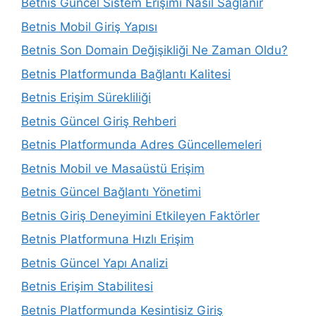
Betnis Güncel Sistem Erişimi Nasıl Sağlanır
Betnis Mobil Giriş Yapısı
Betnis Son Domain Değişikliği Ne Zaman Oldu?
Betnis Platformunda Bağlantı Kalitesi
Betnis Erişim Sürekliliği
Betnis Güncel Giriş Rehberi
Betnis Platformunda Adres Güncellemeleri
Betnis Mobil ve Masaüstü Erişim
Betnis Güncel Bağlantı Yönetimi
Betnis Giriş Deneyimini Etkileyen Faktörler
Betnis Platformuna Hızlı Erişim
Betnis Güncel Yapı Analizi
Betnis Erişim Stabilitesi
Betnis Platformunda Kesintisiz Giriş