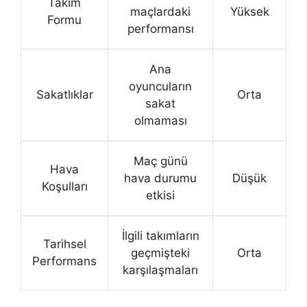
Takım
maçlardaki
Yüksek
Formu
performansı
Ana
oyuncuların
Sakatlıklar
Orta
sakat
olmaması
Maç günü
Hava
hava durumu
Düşük
Koşulları
etkisi
İlgili takımların
Tarihsel
geçmişteki
Orta
Performans
karşılaşmaları