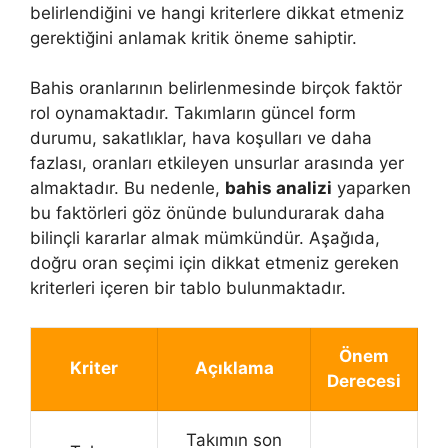
belirlendiğini ve hangi kriterlere dikkat etmeniz
gerektiğini anlamak kritik öneme sahiptir.
Bahis oranlarının belirlenmesinde birçok faktör
rol oynamaktadır. Takımların güncel form
durumu, sakatlıklar, hava koşulları ve daha
fazlası, oranları etkileyen unsurlar arasında yer
almaktadır. Bu nedenle,
bahis analizi
yaparken
bu faktörleri göz önünde bulundurarak daha
bilinçli kararlar almak mümkündür. Aşağıda,
doğru oran seçimi için dikkat etmeniz gereken
kriterleri içeren bir tablo bulunmaktadır.
Önem
Kriter
Açıklama
Derecesi
Takımın son