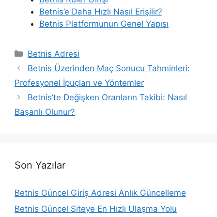
Betnis’e Daha Hızlı Nasıl Erişilir?
Betnis Platformunun Genel Yapısı
K
Betnis Adresi
a
Betnis Üzerinden Maç Sonucu Tahminleri:
t
Profesyonel İpuçları ve Yöntemler
e
Betnis’te Değişken Oranların Takibi: Nasıl
g
Başarılı Olunur?
o
r
i
l
e
Son Yazılar
r
Betnis Güncel Giriş Adresi Anlık Güncelleme
Betnis Güncel Siteye En Hızlı Ulaşma Yolu