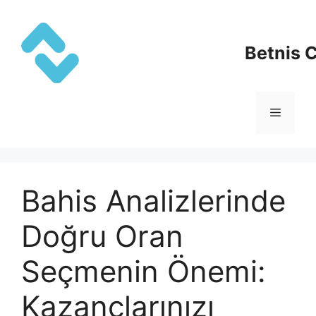
İçeriğe
atla
Betnis 
Menü
Bahis Analizlerinde
Doğru Oran
Seçmenin Önemi:
Kazançlarınızı