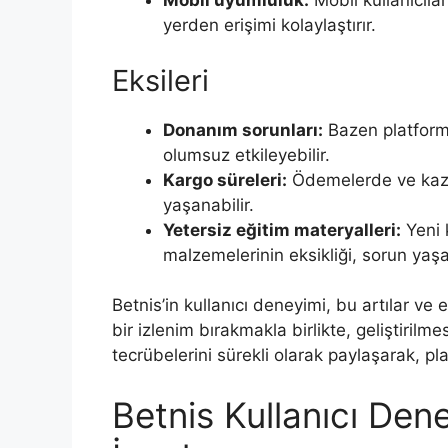
Mobil uyumluluk:
Mobil kullanıcıla
yerden erişimi kolaylaştırır.
Eksileri
Donanım sorunları:
Bazen platformd
olumsuz etkileyebilir.
Kargo süreleri:
Ödemelerde ve kaza
yaşanabilir.
Yetersiz eğitim materyalleri:
Yeni k
malzemelerinin eksikliği, sorun yaş
Betnis’in kullanıcı deneyimi, bu artılar ve
bir izlenim bırakmakla birlikte, geliştirilm
tecrübelerini sürekli olarak paylaşarak, plat
Betnis Kullanıcı Dene