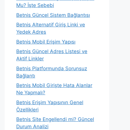
Mu? İşte Sebebi
Betnis Güncel Sistem Bağlantısı
Betnis Alternatif Giriş Linki ve
Yedek Adres
Betnis Mobil Erişim Yapısı
Betnis Güncel Adres Listesi ve
Aktif Linkler
Betnis Platformunda Sorunsuz
Bağlantı
Betnis Mobil Girişte Hata Alanlar
Ne Yapmalı?
Betnis Erişim Yapısının Genel
Özellikleri
Betnis Site Engellendi mi? Güncel
Durum Analizi