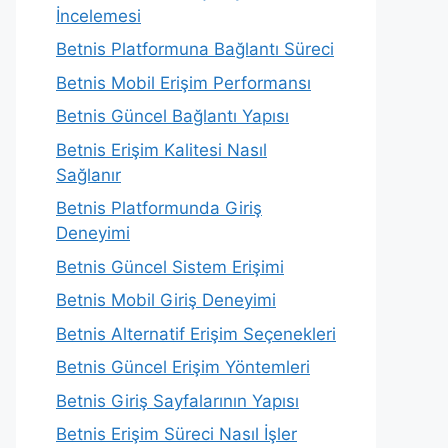
İncelemesi
Betnis Platformuna Bağlantı Süreci
Betnis Mobil Erişim Performansı
Betnis Güncel Bağlantı Yapısı
Betnis Erişim Kalitesi Nasıl
Sağlanır
Betnis Platformunda Giriş
Deneyimi
Betnis Güncel Sistem Erişimi
Betnis Mobil Giriş Deneyimi
Betnis Alternatif Erişim Seçenekleri
Betnis Güncel Erişim Yöntemleri
Betnis Giriş Sayfalarının Yapısı
Betnis Erişim Süreci Nasıl İşler