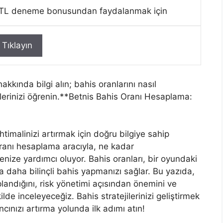
00 TL deneme bonusundan faydalanmak için
Tıklayın
akkında bilgi alın; bahis oranlarını nasıl
lerinizi öğrenin.**Betnis Bahis Oranı Hesaplama:
imalinizi artırmak için doğru bilgiye sahip
oranı hesaplama aracıyla, ne kadar
enize yardımcı oluyor. Bahis oranları, bir oyundaki
ıyla daha bilinçli bahis yapmanızı sağlar. Bu yazıda,
landığını, risk yönetimi açısından önemini ve
kilde inceleyeceğiz. Bahis stratejilerinizi geliştirmek
ncınızı artırma yolunda ilk adımı atın!