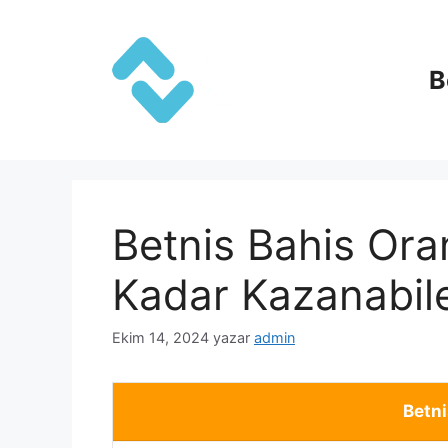
İçeriğe
atla
B
Betnis Bahis Or
Kadar Kazanabilec
Ekim 14, 2024
yazar
admin
Betni