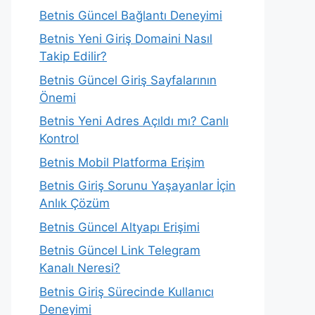
Betnis Güncel Bağlantı Deneyimi
Betnis Yeni Giriş Domaini Nasıl
Takip Edilir?
Betnis Güncel Giriş Sayfalarının
Önemi
Betnis Yeni Adres Açıldı mı? Canlı
Kontrol
Betnis Mobil Platforma Erişim
Betnis Giriş Sorunu Yaşayanlar İçin
Anlık Çözüm
Betnis Güncel Altyapı Erişimi
Betnis Güncel Link Telegram
Kanalı Neresi?
Betnis Giriş Sürecinde Kullanıcı
Deneyimi