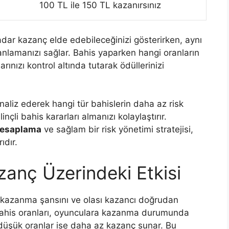
100 TL ile 150 TL kazanırsınız
kadar kazanç elde edebileceğinizi gösterirken, aynı
anlamanızı sağlar. Bahis yaparken hangi oranların
rınızı kontrol altında tutarak ödüllerinizi
naliz ederek hangi tür bahislerin daha az risk
ilinçli bahis kararları almanızı kolaylaştırır.
Hesaplama
ve sağlam bir risk yönetimi stratejisi,
ıdır.
zanç Üzerindeki Etkisi
en kazanma şansını ve olası kazancı doğrudan
 bahis oranları, oyunculara kazanma durumunda
 düşük oranlar ise daha az kazanç sunar. Bu