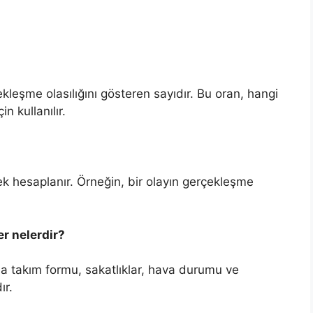
ekleşme olasılığını gösteren sayıdır. Bu oran, hangi
n kullanılır.
erek hesaplanır. Örneğin, bir olayın gerçekleşme
er nelerdir?
nda takım formu, sakatlıklar, hava durumu ve
ır.