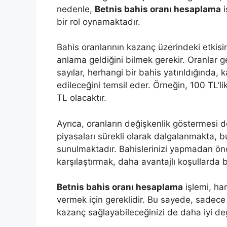
nedenle,
Betnis bahis oranı hesaplama
i
bir rol oynamaktadır.
Bahis oranlarının kazanç üzerindeki etkisini
anlama geldiğini bilmek gerekir. Oranlar gen
sayılar, herhangi bir bahis yatırıldığınd
edileceğini temsil eder. Örneğin, 100 TL’l
TL olacaktır.
Ayrıca, oranların değişkenlik göstermesi d
piyasaları sürekli olarak dalgalanmakta, 
sunulmaktadır. Bahislerinizi yapmadan ön
karşılaştırmak, daha avantajlı koşullarda 
Betnis bahis oranı hesaplama
işlemi, han
vermek için gereklidir. Bu sayede, sadec
kazanç sağlayabileceğinizi de daha iyi değ