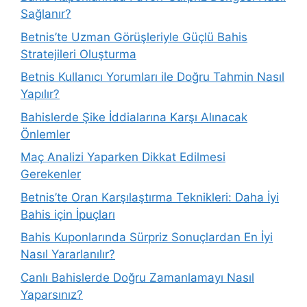
Sağlanır?
Betnis’te Uzman Görüşleriyle Güçlü Bahis
Stratejileri Oluşturma
Betnis Kullanıcı Yorumları ile Doğru Tahmin Nasıl
Yapılır?
Bahislerde Şike İddialarına Karşı Alınacak
Önlemler
Maç Analizi Yaparken Dikkat Edilmesi
Gerekenler
Betnis’te Oran Karşılaştırma Teknikleri: Daha İyi
Bahis için İpuçları
Bahis Kuponlarında Sürpriz Sonuçlardan En İyi
Nasıl Yararlanılır?
Canlı Bahislerde Doğru Zamanlamayı Nasıl
Yaparsınız?