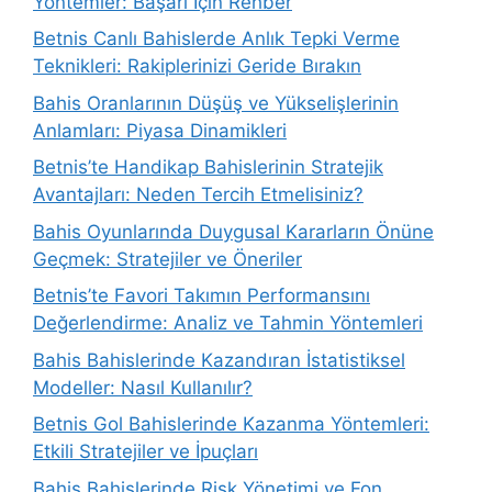
Yöntemler: Başarı İçin Rehber
Betnis Canlı Bahislerde Anlık Tepki Verme
Teknikleri: Rakiplerinizi Geride Bırakın
Bahis Oranlarının Düşüş ve Yükselişlerinin
Anlamları: Piyasa Dinamikleri
Betnis’te Handikap Bahislerinin Stratejik
Avantajları: Neden Tercih Etmelisiniz?
Bahis Oyunlarında Duygusal Kararların Önüne
Geçmek: Stratejiler ve Öneriler
Betnis’te Favori Takımın Performansını
Değerlendirme: Analiz ve Tahmin Yöntemleri
Bahis Bahislerinde Kazandıran İstatistiksel
Modeller: Nasıl Kullanılır?
Betnis Gol Bahislerinde Kazanma Yöntemleri:
Etkili Stratejiler ve İpuçları
Bahis Bahislerinde Risk Yönetimi ve Fon