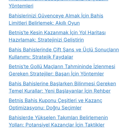
Yöntemleri
Bahislerinizi Güvenceye Almak İçin Bahis
Limitleri Belirlemek: Akıllı Oyun
Betnis’te Kesin Kazanmak İçin Yol Haritası
Hazırlamak: Stratejinizi Geliştirin
Bahis Bahislerinde Çift Şans ve Üçlü Sonuçların
Kullanımı: Stratejik Faydalar
Betnis’te Gollü Maçların Tahmininde İzlenmesi
Gereken Stratejiler: Başarı İçin Yöntemler
Bahis Bahislerine Başlarken Bilinmesi Gereken
Temel Kurallar: Yeni Başlayanlar İçin Rehber
Betnis Bahis Kuponu Çeşitleri ve Kazanç
Optimizasyonu: Doğru Seçimler
Bahislerde Yükselen Takımları Belirlemenin
Yolları: Potansiyel Kazançlar İçin Taktikler