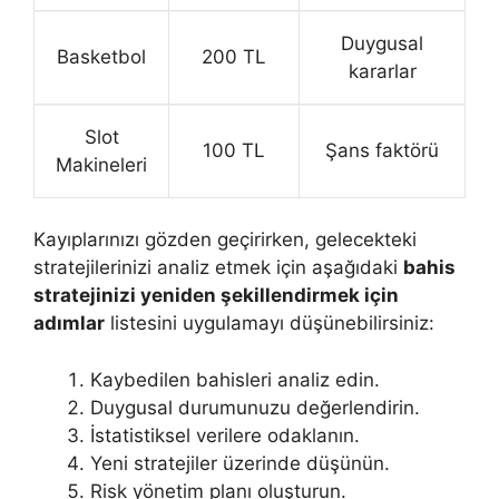
Duygusal
Basketbol
200 TL
kararlar
Slot
100 TL
Şans faktörü
Makineleri
Kayıplarınızı gözden geçirirken, gelecekteki
stratejilerinizi analiz etmek için aşağıdaki
bahis
stratejinizi yeniden şekillendirmek için
adımlar
listesini uygulamayı düşünebilirsiniz:
Kaybedilen bahisleri analiz edin.
Duygusal durumunuzu değerlendirin.
İstatistiksel verilere odaklanın.
Yeni stratejiler üzerinde düşünün.
Risk yönetim planı oluşturun.