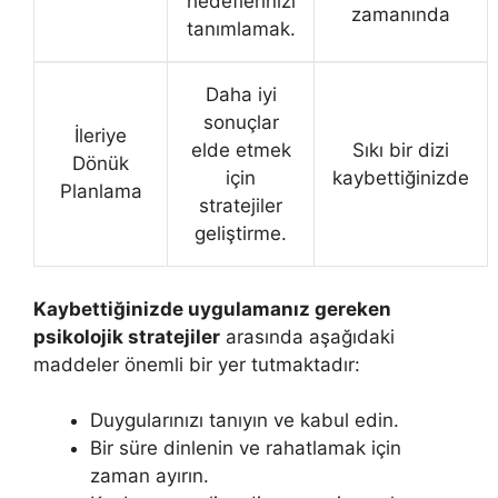
hedeflerinizi
zamanında
tanımlamak.
Daha iyi
sonuçlar
İleriye
elde etmek
Sıkı bir dizi
Dönük
için
kaybettiğinizde
Planlama
stratejiler
geliştirme.
Kaybettiğinizde uygulamanız gereken
psikolojik stratejiler
arasında aşağıdaki
maddeler önemli bir yer tutmaktadır:
Duygularınızı tanıyın ve kabul edin.
Bir süre dinlenin ve rahatlamak için
zaman ayırın.