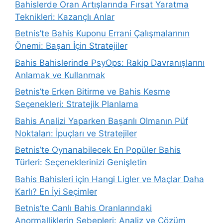
Bahislerde Oran Artışlarında Fırsat Yaratma
Teknikleri: Kazançlı Anlar
Betnis’te Bahis Kuponu Errani Çalışmalarının
Önemi: Başarı İçin Stratejiler
Bahis Bahislerinde PsyOps: Rakip Davranışlarını
Anlamak ve Kullanmak
Betnis’te Erken Bitirme ve Bahis Kesme
Seçenekleri: Stratejik Planlama
Bahis Analizi Yaparken Başarılı Olmanın Püf
Noktaları: İpuçları ve Stratejiler
Betnis’te Oynanabilecek En Popüler Bahis
Türleri: Seçeneklerinizi Genişletin
Bahis Bahisleri için Hangi Ligler ve Maçlar Daha
Karlı? En İyi Seçimler
Betnis’te Canlı Bahis Oranlarındaki
Anormalliklerin Sebepleri: Analiz ve Çözüm