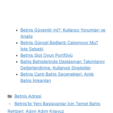
Betnis Güvenilir mi?: Kullanıcı Yorumları ve
Analiz
Betnis Güncel Bağlantı Çalışmıyor Mu?
İşte Sebebi
Betnis Slot Oyun Portföyü
Bahis Bahislerinde Deplasman Takımlarını
Değerlendirme: Kullanışlı Stratejiler
Betnis Canlı Bahis Seçenekleri: Anlık
Bahis İmkanları
K
Betnis Adresi
a
Betnis’te Yeni Başlayanlar İçin Temel Bahis
t
Rehberi: Adım Adım Kılavuz