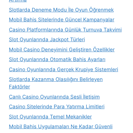
Slotlarda Deneme Modu İle Oyun Öğrenmek
Mobil Bahis Sitelerinde Güncel Kampanyalar
Casino Platformlarında Günlük Turnuva Takvimi
Slot Oyunlarında Jackpot Türleri
Mobil Casino Deneyimini Geliştiren Özellikler
Slot Oyunlarında Otomatik Bahis Ayarları
Casino Oyunlarında Gerçek Krupiye Sistemleri
Slotlarda Kazanma Olasılığını Belirleyen
Faktörler
Canlı Casino Oyunlarında Sesli İletişim
Casino Sitelerinde Para Yatırma Limitleri
Slot Oyunlarında Temel Mekanikler
Mobil Bahis Uygulamaları Ne Kadar Güvenli