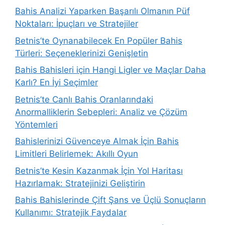
Bahis Analizi Yaparken Başarılı Olmanın Püf
Noktaları: İpuçları ve Stratejiler
Betnis’te Oynanabilecek En Popüler Bahis
Türleri: Seçeneklerinizi Genişletin
Bahis Bahisleri için Hangi Ligler ve Maçlar Daha
Karlı? En İyi Seçimler
Betnis’te Canlı Bahis Oranlarındaki
Anormalliklerin Sebepleri: Analiz ve Çözüm
Yöntemleri
Bahislerinizi Güvenceye Almak İçin Bahis
Limitleri Belirlemek: Akıllı Oyun
Betnis’te Kesin Kazanmak İçin Yol Haritası
Hazırlamak: Stratejinizi Geliştirin
Bahis Bahislerinde Çift Şans ve Üçlü Sonuçların
Kullanımı: Stratejik Faydalar