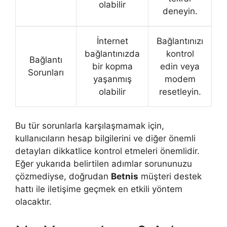
olabilir
deneyin.
İnternet
Bağlantınızı
bağlantınızda
kontrol
Bağlantı
bir kopma
edin veya
Sorunları
yaşanmış
modem
olabilir
resetleyin.
Bu tür sorunlarla karşılaşmamak için,
kullanıcıların hesap bilgilerini ve diğer önemli
detayları dikkatlice kontrol etmeleri önemlidir.
Eğer yukarıda belirtilen adımlar sorununuzu
çözmediyse, doğrudan
Betnis
müşteri destek
hattı ile iletişime geçmek en etkili yöntem
olacaktır.