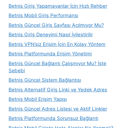
Betnis Giriş Yapamayanlar İçin Hızlı Rehber
Betnis Mobil Giriş Performansı
Betnis Güncel Giriş Sayfası Açılmıyor Mu?
Betnis Giriş Deneyimi Nasıl İyileştirilir
Betnis VPN’siz Erişim İçin En Kolay Yöntem
Betnis Platformunda Erişim Yönetimi
Betnis Güncel Bağlantı Çalışmıyor Mu? İşte
Sebebi
Betnis Güncel Sistem Bağlantısı
Betnis Alternatif Giriş Linki ve Yedek Adres
Betnis Mobil Erişim Yapısı
Betnis Güncel Adres Listesi ve Aktif Linkler
Betnis Platformunda Sorunsuz Bağlantı
Betnis Mobil Girişte Hata Alanlar Ne Yapmalı?