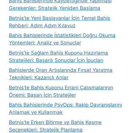
Bahis Bahislerinde Kaybettiğinde Yapılması
Gerekenler: Stratejik Yeniden Başlama
Betnis’te Yeni Başlayanlar İçin Temel Bahis
Rehberi: Adım Adım Kılavuz
Bahis Bahislerinde İstatistikleri Doğru Okuma
Yöntemleri: Analiz ve Sonuçlar
Betnis’te Sağlam Bahis Kuponu Hazırlama
Stratejileri: Başarılı Sonuçlar İçin İpuçları
Bahislerde Oran Artışlarında Fırsat Yaratma
Teknikleri: Kazançlı Anlar
Betnis’te Bahis Kuponu Errani Çalışmalarının
Önemi: Başarı İçin Stratejiler
Bahis Bahislerinde PsyOps: Rakip Davranışlarını
Anlamak ve Kullanmak
Betnis’te Erken Bitirme ve Bahis Kesme
Seçenekleri: Stratejik Planlama