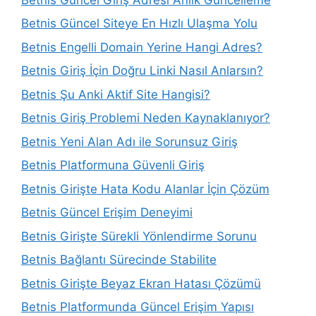
Betnis Güncel Siteye En Hızlı Ulaşma Yolu
Betnis Engelli Domain Yerine Hangi Adres?
Betnis Giriş İçin Doğru Linki Nasıl Anlarsın?
Betnis Şu Anki Aktif Site Hangisi?
Betnis Giriş Problemi Neden Kaynaklanıyor?
Betnis Yeni Alan Adı ile Sorunsuz Giriş
Betnis Platformuna Güvenli Giriş
Betnis Girişte Hata Kodu Alanlar İçin Çözüm
Betnis Güncel Erişim Deneyimi
Betnis Girişte Sürekli Yönlendirme Sorunu
Betnis Bağlantı Sürecinde Stabilite
Betnis Girişte Beyaz Ekran Hatası Çözümü
Betnis Platformunda Güncel Erişim Yapısı