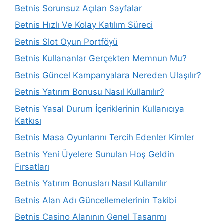
Betnis Sorunsuz Açılan Sayfalar
Betnis Hızlı Ve Kolay Katılım Süreci
Betnis Slot Oyun Portföyü
Betnis Kullananlar Gerçekten Memnun Mu?
Betnis Güncel Kampanyalara Nereden Ulaşılır?
Betnis Yatırım Bonusu Nasıl Kullanılır?
Betnis Yasal Durum İçeriklerinin Kullanıcıya
Katkısı
Betnis Masa Oyunlarını Tercih Edenler Kimler
Betnis Yeni Üyelere Sunulan Hoş Geldin
Fırsatları
Betnis Yatırım Bonusları Nasıl Kullanılır
Betnis Alan Adı Güncellemelerinin Takibi
Betnis Casino Alanının Genel Tasarımı