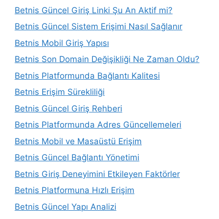
Betnis Güncel Giriş Linki Şu An Aktif mi?
Betnis Güncel Sistem Erişimi Nasıl Sağlanır
Betnis Mobil Giriş Yapısı
Betnis Son Domain Değişikliği Ne Zaman Oldu?
Betnis Platformunda Bağlantı Kalitesi
Betnis Erişim Sürekliliği
Betnis Güncel Giriş Rehberi
Betnis Platformunda Adres Güncellemeleri
Betnis Mobil ve Masaüstü Erişim
Betnis Güncel Bağlantı Yönetimi
Betnis Giriş Deneyimini Etkileyen Faktörler
Betnis Platformuna Hızlı Erişim
Betnis Güncel Yapı Analizi