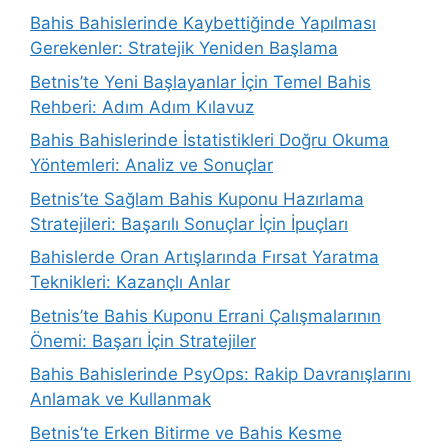
Bahis Bahislerinde Kaybettiğinde Yapılması
Gerekenler: Stratejik Yeniden Başlama
Betnis’te Yeni Başlayanlar İçin Temel Bahis
Rehberi: Adım Adım Kılavuz
Bahis Bahislerinde İstatistikleri Doğru Okuma
Yöntemleri: Analiz ve Sonuçlar
Betnis’te Sağlam Bahis Kuponu Hazırlama
Stratejileri: Başarılı Sonuçlar İçin İpuçları
Bahislerde Oran Artışlarında Fırsat Yaratma
Teknikleri: Kazançlı Anlar
Betnis’te Bahis Kuponu Errani Çalışmalarının
Önemi: Başarı İçin Stratejiler
Bahis Bahislerinde PsyOps: Rakip Davranışlarını
Anlamak ve Kullanmak
Betnis’te Erken Bitirme ve Bahis Kesme