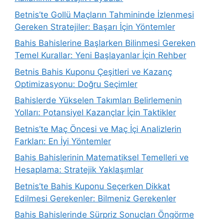
Betnis’te Gollü Maçların Tahmininde İzlenmesi
Gereken Stratejiler: Başarı İçin Yöntemler
Bahis Bahislerine Başlarken Bilinmesi Gereken
Temel Kurallar: Yeni Başlayanlar İçin Rehber
Betnis Bahis Kuponu Çeşitleri ve Kazanç
Optimizasyonu: Doğru Seçimler
Bahislerde Yükselen Takımları Belirlemenin
Yolları: Potansiyel Kazançlar İçin Taktikler
Betnis’te Maç Öncesi ve Maç İçi Analizlerin
Farkları: En İyi Yöntemler
Bahis Bahislerinin Matematiksel Temelleri ve
Hesaplama: Stratejik Yaklaşımlar
Betnis’te Bahis Kuponu Seçerken Dikkat
Edilmesi Gerekenler: Bilmeniz Gerekenler
Bahis Bahislerinde Sürpriz Sonuçları Öngörme