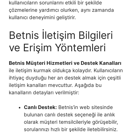
kullanıcıların sorunlarını etkili bir şekilde
çözmelerine yardımcı olurken, aynı zamanda
kullanıcı deneyimini geliştirir.
Betnis İletişim Bilgileri
ve Erişim Yöntemleri
Betnis Müşteri Hizmetleri ve Destek Kanalları
ile iletişim kurmak oldukça kolaydır. Kullanıcıların
ihtiyaç duyduğu her an destek almak için çeşitli
iletişim kanalları mevcuttur. Aşağıda bu
kanalların detayları verilmiştir:
Canlı Destek:
Betnis’in web sitesinde
bulunan canlı destek seçeneği ile anlık
olarak müşteri temsilcileriyle görüşebilir,
sorularınızı hızlı bir şekilde iletebilirsiniz.