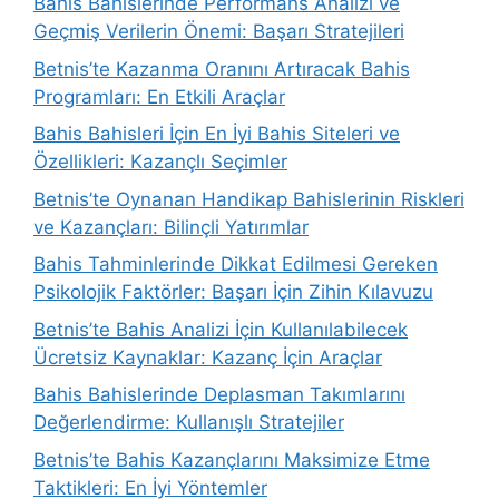
Bahis Bahislerinde Performans Analizi ve
Geçmiş Verilerin Önemi: Başarı Stratejileri
Betnis’te Kazanma Oranını Artıracak Bahis
Programları: En Etkili Araçlar
Bahis Bahisleri İçin En İyi Bahis Siteleri ve
Özellikleri: Kazançlı Seçimler
Betnis’te Oynanan Handikap Bahislerinin Riskleri
ve Kazançları: Bilinçli Yatırımlar
Bahis Tahminlerinde Dikkat Edilmesi Gereken
Psikolojik Faktörler: Başarı İçin Zihin Kılavuzu
Betnis’te Bahis Analizi İçin Kullanılabilecek
Ücretsiz Kaynaklar: Kazanç İçin Araçlar
Bahis Bahislerinde Deplasman Takımlarını
Değerlendirme: Kullanışlı Stratejiler
Betnis’te Bahis Kazançlarını Maksimize Etme
Taktikleri: En İyi Yöntemler