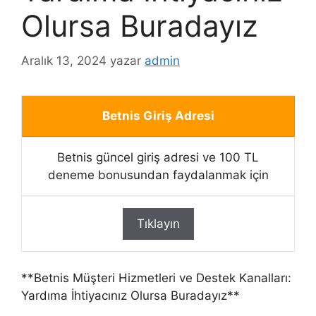
Olursa Buradayız
Aralık 13, 2024
yazar
admin
Betnis Giriş Adresi
Betnis güncel giriş adresi ve 100 TL
deneme bonusundan faydalanmak için
Tıklayın
**Betnis Müşteri Hizmetleri ve Destek Kanalları:
Yardıma İhtiyacınız Olursa Buradayız**