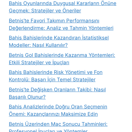
Bahis Oyunlarında Duygusal Kararların Önüne
Geçmek: Stratejiler ve Öneriler
Betnis’te Favori Takımın Performansını
Değerlendirme: Analiz ve Tahmin Yöntemleri
Bahis Bahislerinde Kazandıran İstatistiksel
Modeller: Nasıl Kullanılır?
Betnis Gol Bahislerinde Kazanma Yöntemleri:
Etkili Stratejiler ve İpuçları
Bahis Bahislerinde Risk Yönetimi ve Fon
Kontrolü: Başarı İçin Temel Stratejiler
Betnis’te Değişken Oranların Takibi: Nasıl
Başarılı Olunur?
Bahis Analizlerinde Doğru Oran Seçmenin
Önemi: Kazançlarınızı Maksimize Edin
Betnis Üzerinden Maç Sonucu Tahminleri:
Profesyonel İpuçları ve Yöntemler