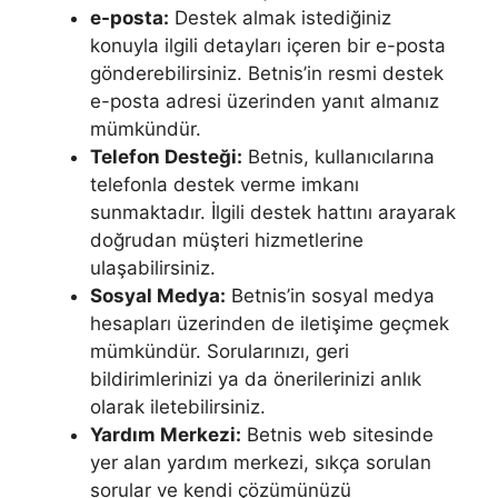
e-posta:
Destek almak istediğiniz
konuyla ilgili detayları içeren bir e-posta
gönderebilirsiniz. Betnis’in resmi destek
e-posta adresi üzerinden yanıt almanız
mümkündür.
Telefon Desteği:
Betnis, kullanıcılarına
telefonla destek verme imkanı
sunmaktadır. İlgili destek hattını arayarak
doğrudan müşteri hizmetlerine
ulaşabilirsiniz.
Sosyal Medya:
Betnis’in sosyal medya
hesapları üzerinden de iletişime geçmek
mümkündür. Sorularınızı, geri
bildirimlerinizi ya da önerilerinizi anlık
olarak iletebilirsiniz.
Yardım Merkezi:
Betnis web sitesinde
yer alan yardım merkezi, sıkça sorulan
sorular ve kendi çözümünüzü