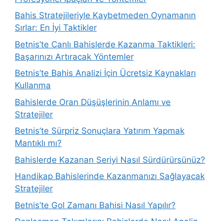
Bahis Stratejileriyle Kaybetmeden Oynamanın
Sırlar: En İyi Taktikler
Betnis’te Canlı Bahislerde Kazanma Taktikleri:
Başarınızı Artıracak Yöntemler
Betnis’te Bahis Analizi İçin Ücretsiz Kaynakları
Kullanma
Bahislerde Oran Düşüşlerinin Anlamı ve
Stratejiler
Betnis’te Sürpriz Sonuçlara Yatırım Yapmak
Mantıklı mı?
Bahislerde Kazanan Seriyi Nasıl Sürdürürsünüz?
Handikap Bahislerinde Kazanmanızı Sağlayacak
Stratejiler
Betnis’te Gol Zamanı Bahisi Nasıl Yapılır?