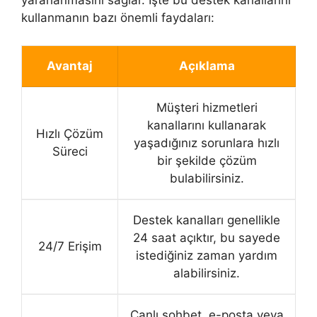
yararlanmasını sağlar. İşte bu destek kanallarını
kullanmanın bazı önemli faydaları:
Avantaj
Açıklama
Müşteri hizmetleri
kanallarını kullanarak
Hızlı Çözüm
yaşadığınız sorunlara hızlı
Süreci
bir şekilde çözüm
bulabilirsiniz.
Destek kanalları genellikle
24 saat açıktır, bu sayede
24/7 Erişim
istediğiniz zaman yardım
alabilirsiniz.
Canlı sohbet, e-posta veya