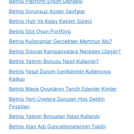
Betnis Platform Erişim Dengesi
Betnis Sorunsuz Açılan Sayfalar
Betnis Hızlı Ve Kolay Katılım Süreci
Betnis Slot Oyun Portföyü
Betnis Kullananlar Gerçekten Memnun Mu?
Betnis Güncel Kampanyalara Nereden Ulaşılır?
Betnis Yatırım Bonusu Nasıl Kullanılır?
Betnis Yasal Durum İçeriklerinin Kullanıcıya
Katkısı
Betnis Masa Oyunlarını Tercih Edenler Kimler
Betnis Yeni Üyelere Sunulan Hoş Geldin
Fırsatları
Betnis Yatırım Bonusları Nasıl Kullanılır
Betnis Alan Adı Güncellemelerinin Takibi