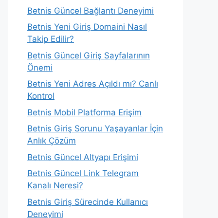
Betnis Güncel Bağlantı Deneyimi
Betnis Yeni Giriş Domaini Nasıl
Takip Edilir?
Betnis Güncel Giriş Sayfalarının
Önemi
Betnis Yeni Adres Açıldı mı? Canlı
Kontrol
Betnis Mobil Platforma Erişim
Betnis Giriş Sorunu Yaşayanlar İçin
Anlık Çözüm
Betnis Güncel Altyapı Erişimi
Betnis Güncel Link Telegram
Kanalı Neresi?
Betnis Giriş Sürecinde Kullanıcı
Deneyimi