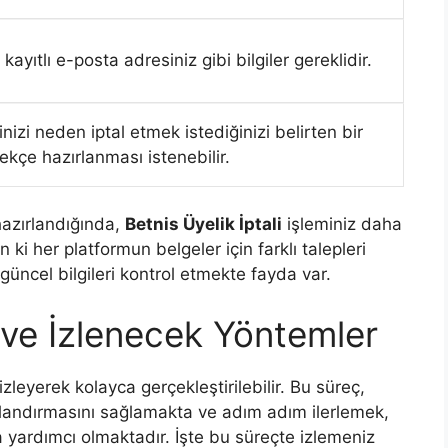
ayıtlı e-posta adresiniz gibi bilgiler gereklidir.
ğinizi neden iptal etmek istediğinizi belirten bir
lekçe hazırlanması istenebilir.
hazırlandığında,
Betnis Üyelik İptali
işleminiz daha
 ki her platformun belgeler için farklı talepleri
güncel bilgileri kontrol etmekte fayda var.
ı ve İzlenecek Yöntemler
 izleyerek kolayca gerçekleştirilebilir. Bu süreç,
 sonlandırmasını sağlamakta ve adım adım ilerlemek,
ardımcı olmaktadır. İşte bu süreçte izlemeniz