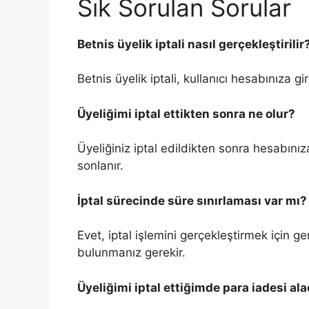
Sık Sorulan Sorular
Betnis üyelik iptali nasıl gerçekleştirilir
Betnis üyelik iptali, kullanıcı hesabınıza gi
Üyeliğimi iptal ettikten sonra ne olur?
Üyeliğiniz iptal edildikten sonra hesabınız
sonlanır.
İptal sürecinde süre sınırlaması var mı?
Evet, iptal işlemini gerçekleştirmek için ge
bulunmanız gerekir.
Üyeliğimi iptal ettiğimde para iadesi a