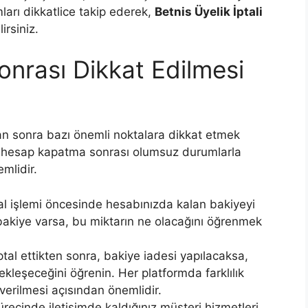
mları dikkatlice takip ederek,
Betnis Üyelik İptali
irsiniz.
Sonrası Dikkat Edilmesi
n sonra bazı önemli noktalara dikkat etmek
ın hesap kapatma sonrası olumsuz durumlarla
mlidir.
al işlemi öncesinde hesabınızda kalan bakiyeyi
bakiye varsa, bu miktarın ne olacağını öğrenmek
ptal ettikten sonra, bakiye iadesi yapılacaksa,
kleşeceğini öğrenin. Her platformda farklılık
 verilmesi açısından önemlidir.
ürecinde iletişimde kaldığınız müşteri hizmetleri