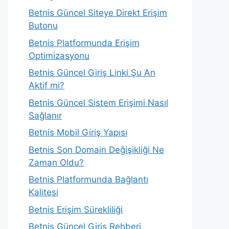
Betnis Güncel Siteye Direkt Erişim
Butonu
Betnis Platformunda Erişim
Optimizasyonu
Betnis Güncel Giriş Linki Şu An
Aktif mi?
Betnis Güncel Sistem Erişimi Nasıl
Sağlanır
Betnis Mobil Giriş Yapısı
Betnis Son Domain Değişikliği Ne
Zaman Oldu?
Betnis Platformunda Bağlantı
Kalitesi
Betnis Erişim Sürekliliği
Betnis Güncel Giriş Rehberi