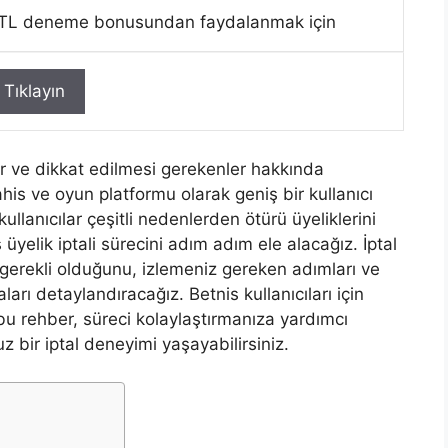
00 TL deneme bonusundan faydalanmak için
Tıklayın
ler ve dikkat edilmesi gerekenler hakkında
bahis ve oyun platformu olarak geniş bir kullanıcı
ullanıcılar çeşitli nedenlerden ötürü üyeliklerini
üyelik iptali sürecini adım adım ele alacağız. İptal
n gerekli olduğunu, izlemeniz gereken adımları ve
arı detaylandıracağız. Betnis kullanıcıları için
ak bu rehber, süreci kolaylaştırmanıza yardımcı
suz bir iptal deneyimi yaşayabilirsiniz.