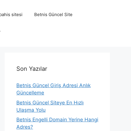
bahis sitesi
Betnis Güncel Site
?
Son Yazılar
Betnis Güncel Giriş Adresi Anlık
Güncelleme
Betnis Güncel Siteye En Hızlı
Ulaşma Yolu
Betnis Engelli Domain Yerine Hangi
Adres?