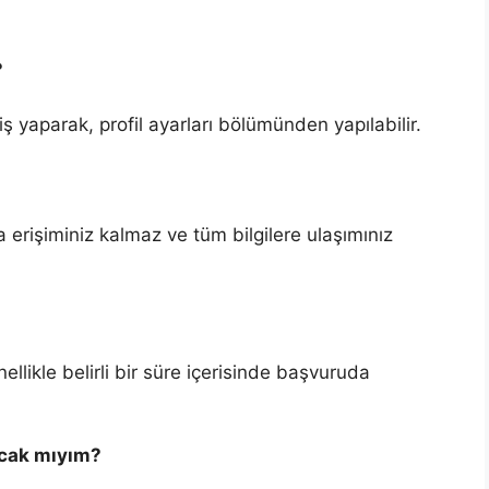
?
riş yaparak, profil ayarları bölümünden yapılabilir.
a erişiminiz kalmaz ve tüm bilgilere ulaşımınız
nellikle belirli bir süre içerisinde başvuruda
lacak mıyım?