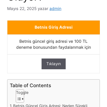
Mayıs 22, 2025
yazar
admin
Betnis Giriş Adresi
Betnis güncel giriş adresi ve 100 TL
deneme bonusundan faydalanmak için
Tıklayın
Table of Contents
Toggle
Betnis Güncel Giriş Adresi: Neden Sürekli