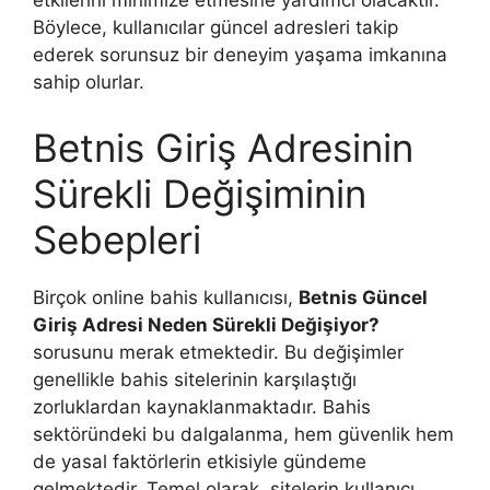
etkilerini minimize etmesine yardımcı olacaktır.
Böylece, kullanıcılar güncel adresleri takip
ederek sorunsuz bir deneyim yaşama imkanına
sahip olurlar.
Betnis Giriş Adresinin
Sürekli Değişiminin
Sebepleri
Birçok online bahis kullanıcısı,
Betnis Güncel
Giriş Adresi Neden Sürekli Değişiyor?
sorusunu merak etmektedir. Bu değişimler
genellikle bahis sitelerinin karşılaştığı
zorluklardan kaynaklanmaktadır. Bahis
sektöründeki bu dalgalanma, hem güvenlik hem
de yasal faktörlerin etkisiyle gündeme
gelmektedir. Temel olarak, sitelerin kullanıcı