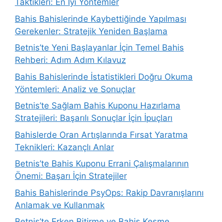
Taktikleri: En İyi Yöntemler
Bahis Bahislerinde Kaybettiğinde Yapılması
Gerekenler: Stratejik Yeniden Başlama
Betnis’te Yeni Başlayanlar İçin Temel Bahis
Rehberi: Adım Adım Kılavuz
Bahis Bahislerinde İstatistikleri Doğru Okuma
Yöntemleri: Analiz ve Sonuçlar
Betnis’te Sağlam Bahis Kuponu Hazırlama
Stratejileri: Başarılı Sonuçlar İçin İpuçları
Bahislerde Oran Artışlarında Fırsat Yaratma
Teknikleri: Kazançlı Anlar
Betnis’te Bahis Kuponu Errani Çalışmalarının
Önemi: Başarı İçin Stratejiler
Bahis Bahislerinde PsyOps: Rakip Davranışlarını
Anlamak ve Kullanmak
Betnis’te Erken Bitirme ve Bahis Kesme