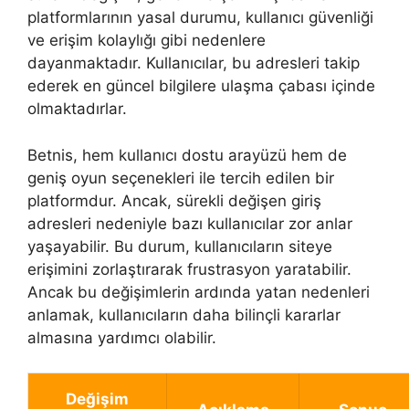
platformlarının yasal durumu, kullanıcı güvenliği
ve erişim kolaylığı gibi nedenlere
dayanmaktadır. Kullanıcılar, bu adresleri takip
ederek en güncel bilgilere ulaşma çabası içinde
olmaktadırlar.
Betnis, hem kullanıcı dostu arayüzü hem de
geniş oyun seçenekleri ile tercih edilen bir
platformdur. Ancak, sürekli değişen giriş
adresleri nedeniyle bazı kullanıcılar zor anlar
yaşayabilir. Bu durum, kullanıcıların siteye
erişimini zorlaştırarak frustrasyon yaratabilir.
Ancak bu değişimlerin ardında yatan nedenleri
anlamak, kullanıcıların daha bilinçli kararlar
almasına yardımcı olabilir.
Değişim