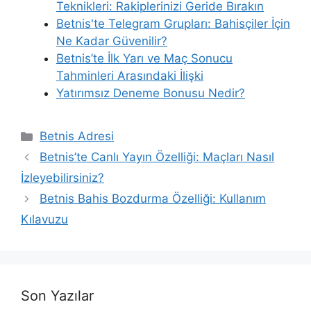
Teknikleri: Rakiplerinizi Geride Bırakın
Betnis'te Telegram Grupları: Bahisçiler İçin
Ne Kadar Güvenilir?
Betnis’te İlk Yarı ve Maç Sonucu
Tahminleri Arasındaki İlişki
Yatırımsız Deneme Bonusu Nedir?
K
Betnis Adresi
a
Betnis’te Canlı Yayın Özelliği: Maçları Nasıl
t
İzleyebilirsiniz?
e
Betnis Bahis Bozdurma Özelliği: Kullanım
g
Kılavuzu
o
r
i
l
e
Son Yazılar
r