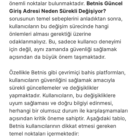
önemli noktalar bulunmaktadır.
Betnis Güncel
Giriş Adresi Neden Sürekli Değişiyor?
sorusunun temel sebeplerini anladıktan sonra,
kullanıcıların bu değişim sürecinde hangi
önlemleri alması gerektiği üzerine
odaklanmalıyız. Bu, sadece kullanıcı deneyimi
için değil, aynı zamanda güvenliği sağlamak
açısından da büyük önem taşımaktadır.
Özellikle Betnis gibi çevrimiçi bahis platformları,
kullanıcıların güvenliğini sağlamak amacıyla
sürekli güncellemeler ve değişiklikler
yapmaktadır. Kullanıcıların, bu değişikliklere
uyum sağlaması ve doğru bilgiyi edinmesi,
herhangi bir olumsuz durum ile karşılaşmamaları
açısından kritik öneme sahiptir. Aşağıdaki tablo,
Betnis kullanıcılarının dikkat etmesi gereken
temel noktaları içermektedir: