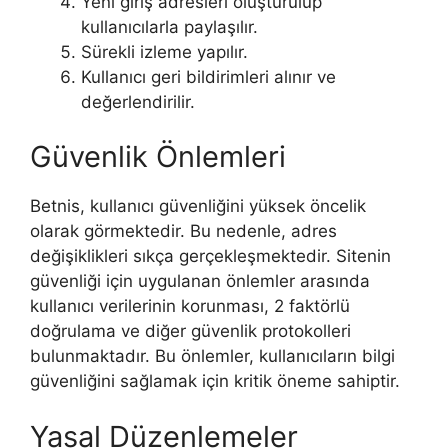
Yeni giriş adresleri oluşturulup
kullanıcılarla paylaşılır.
Sürekli izleme yapılır.
Kullanıcı geri bildirimleri alınır ve
değerlendirilir.
Güvenlik Önlemleri
Betnis, kullanıcı güvenliğini yüksek öncelik
olarak görmektedir. Bu nedenle, adres
değişiklikleri sıkça gerçekleşmektedir. Sitenin
güvenliği için uygulanan önlemler arasında
kullanıcı verilerinin korunması, 2 faktörlü
doğrulama ve diğer güvenlik protokolleri
bulunmaktadır. Bu önlemler, kullanıcıların bilgi
güvenliğini sağlamak için kritik öneme sahiptir.
Yasal Düzenlemeler