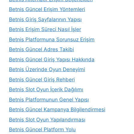
Betnis Güncel Erişim Yöntemleri
Betnis Giriş Sayfalarının Yapısı
Betnis Erişim Süreci Nasıl İşler
Betnis Platformuna Sorunsuz Erişim
Betnis Güncel Adres Takibi
Betnis Güncel Giriş Yapısı Hakkında
Betnis Üzerinde Oyun Deneyimi
Betnis Güncel Giriş Rehberi
Betnis Slot Oyun İçerik Dağılımı
Betnis Platformunun Genel Yapısı
Betnis Güncel Kampanya Bilgilendirmesi
Betnis Slot Oyun Yapılandırması
Betnis Güncel Platform Yolu