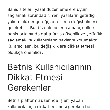
Bahis siteleri, yasal düzenlemelere uyum
sağlamak zorundadır. Yeni yasaların getirdiği
yükümlülükler gereği, adreslerin değiştirilmesi
gerekebilir. Bu düzenlemelerin amacı, online
bahis ortamında daha fazla güvenlik ve şeffaflık
sağlamak ve kullanıcıların haklarını korumaktır.
Kullanıcıların, bu değişikliklere dikkat etmesi
oldukça önemlidir.
Betnis Kullanıcılarının
Dikkat Etmesi
Gerekenler
Betnis platformu üzerinde işlem yapan
kullanıcılar için dikkat edilmesi gereken bazı