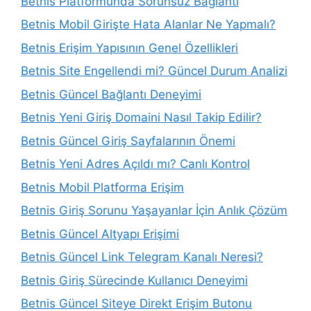
Betnis Platformunda Sorunsuz Bağlantı
Betnis Mobil Girişte Hata Alanlar Ne Yapmalı?
Betnis Erişim Yapısının Genel Özellikleri
Betnis Site Engellendi mi? Güncel Durum Analizi
Betnis Güncel Bağlantı Deneyimi
Betnis Yeni Giriş Domaini Nasıl Takip Edilir?
Betnis Güncel Giriş Sayfalarının Önemi
Betnis Yeni Adres Açıldı mı? Canlı Kontrol
Betnis Mobil Platforma Erişim
Betnis Giriş Sorunu Yaşayanlar İçin Anlık Çözüm
Betnis Güncel Altyapı Erişimi
Betnis Güncel Link Telegram Kanalı Neresi?
Betnis Giriş Sürecinde Kullanıcı Deneyimi
Betnis Güncel Siteye Direkt Erişim Butonu