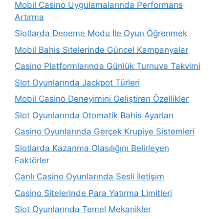
Mobil Casino Uygulamalarında Performans
Artırma
Slotlarda Deneme Modu İle Oyun Öğrenmek
Mobil Bahis Sitelerinde Güncel Kampanyalar
Casino Platformlarında Günlük Turnuva Takvimi
Slot Oyunlarında Jackpot Türleri
Mobil Casino Deneyimini Geliştiren Özellikler
Slot Oyunlarında Otomatik Bahis Ayarları
Casino Oyunlarında Gerçek Krupiye Sistemleri
Slotlarda Kazanma Olasılığını Belirleyen
Faktörler
Canlı Casino Oyunlarında Sesli İletişim
Casino Sitelerinde Para Yatırma Limitleri
Slot Oyunlarında Temel Mekanikler