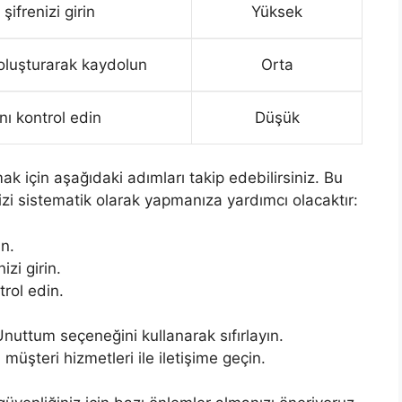
 şifrenizi girin
Yüksek
oluşturarak kaydolun
Orta
ını kontrol edin
Düşük
mak için aşağıdaki adımları takip edebilirsiniz. Bu
nizi sistematik olarak yapmanıza yardımcı olacaktır:
ın.
izi girin.
rol edin.
Unuttum seçeneğini kullanarak sıfırlayın.
 müşteri hizmetleri ile iletişime geçin.