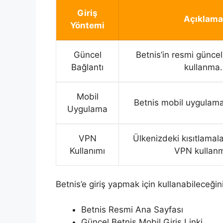
Giriş
Açıklama
Yöntemi
Güncel
Betnis’in resmi güncel
Bağlantı
kullanma.
Mobil
Betnis mobil uygulama
Uygulama
VPN
Ülkenizdeki kısıtlamala
Kullanımı
VPN kullan
Betnis’e giriş yapmak için kullanabileceğin
Betnis Resmi Ana Sayfası
Güncel Betnis Mobil Giriş Linki