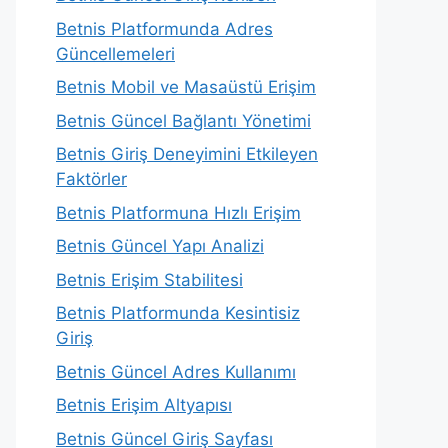
Betnis Platformunda Adres
Güncellemeleri
Betnis Mobil ve Masaüstü Erişim
Betnis Güncel Bağlantı Yönetimi
Betnis Giriş Deneyimini Etkileyen
Faktörler
Betnis Platformuna Hızlı Erişim
Betnis Güncel Yapı Analizi
Betnis Erişim Stabilitesi
Betnis Platformunda Kesintisiz
Giriş
Betnis Güncel Adres Kullanımı
Betnis Erişim Altyapısı
Betnis Güncel Giriş Sayfası