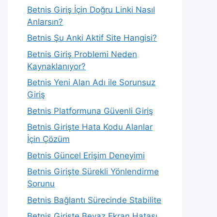
Betnis Giriş İçin Doğru Linki Nasıl
Anlarsın?
Betnis Şu Anki Aktif Site Hangisi?
Betnis Giriş Problemi Neden
Kaynaklanıyor?
Betnis Yeni Alan Adı ile Sorunsuz
Giriş
Betnis Platformuna Güvenli Giriş
Betnis Girişte Hata Kodu Alanlar
İçin Çözüm
Betnis Güncel Erişim Deneyimi
Betnis Girişte Sürekli Yönlendirme
Sorunu
Betnis Bağlantı Sürecinde Stabilite
Betnis Girişte Beyaz Ekran Hatası