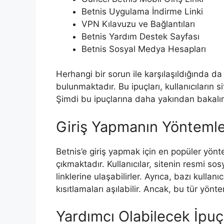
Betnis Uygulama İndirme Linki
VPN Kılavuzu ve Bağlantıları
Betnis Yardım Destek Sayfası
Betnis Sosyal Medya Hesapları
Herhangi bir sorun ile karşılaşıldığında d
bulunmaktadır. Bu ipuçları, kullanıcıların s
Şimdi bu ipuçlarına daha yakından bakalı
Giriş Yapmanın Yöntemle
Betnis’e giriş yapmak için en popüler yönt
çıkmaktadır. Kullanıcılar, sitenin resmi so
linklerine ulaşabilirler. Ayrıca, bazı kullanı
kısıtlamaları aşılabilir. Ancak, bu tür yön
Yardımcı Olabilecek İpuçl