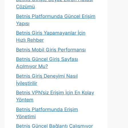
Çözümü
Betnis Platformunda Güncel Erişim
Yapısı
Betnis Giriş Yapamayanlar İçin
Hızlı Rehber
Betnis Mobil Giriş Performansı
Betnis Güncel Giriş Sayfası
Açılmıyor Mu?
Betnis Giriş Deneyimi Nasıl
İyileştirilir
Betnis VPN’siz Erişim İçin En Kolay
Yöntem
Betnis Platformunda Erişim
Yönetimi
Betnis Güncel Bağlantı Çalışmıyor