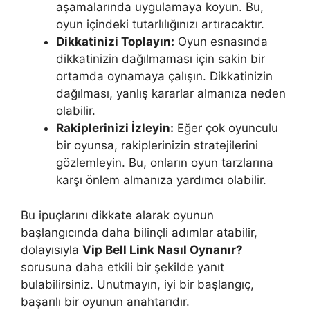
aşamalarında uygulamaya koyun. Bu,
oyun içindeki tutarlılığınızı artıracaktır.
Dikkatinizi Toplayın:
Oyun esnasında
dikkatinizin dağılmaması için sakin bir
ortamda oynamaya çalışın. Dikkatinizin
dağılması, yanlış kararlar almanıza neden
olabilir.
Rakiplerinizi İzleyin:
Eğer çok oyunculu
bir oyunsa, rakiplerinizin stratejilerini
gözlemleyin. Bu, onların oyun tarzlarına
karşı önlem almanıza yardımcı olabilir.
Bu ipuçlarını dikkate alarak oyunun
başlangıcında daha bilinçli adımlar atabilir,
dolayısıyla
Vip Bell Link Nasıl Oynanır?
sorusuna daha etkili bir şekilde yanıt
bulabilirsiniz. Unutmayın, iyi bir başlangıç,
başarılı bir oyunun anahtarıdır.