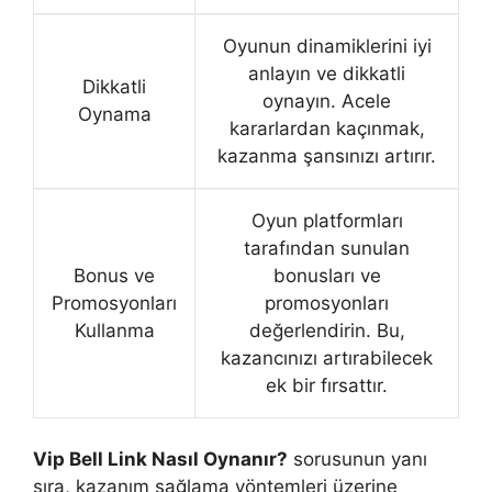
Oyunun dinamiklerini iyi
anlayın ve dikkatli
Dikkatli
oynayın. Acele
Oynama
kararlardan kaçınmak,
kazanma şansınızı artırır.
Oyun platformları
tarafından sunulan
Bonus ve
bonusları ve
Promosyonları
promosyonları
Kullanma
değerlendirin. Bu,
kazancınızı artırabilecek
ek bir fırsattır.
Vip Bell Link Nasıl Oynanır?
sorusunun yanı
sıra, kazanım sağlama yöntemleri üzerine