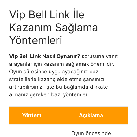
Vip Bell Link İle
Kazanım Sağlama
Yöntemleri
Vip Bell Link Nasıl Oynanır?
sorusuna yanıt
arayanlar için kazanım sağlamak önemlidir.
Oyun süresince uygulayacağınız bazı
stratejilerle kazanç elde etme şansınızı
artırabilirsiniz. İşte bu bağlamda dikkate
almanız gereken bazı yöntemler:
Yöntem
Açıklama
Oyun öncesinde