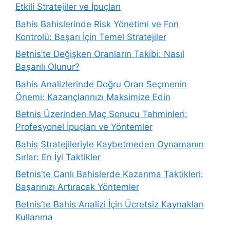
Etkili Stratejiler ve İpuçları
Bahis Bahislerinde Risk Yönetimi ve Fon
Kontrolü: Başarı İçin Temel Stratejiler
Betnis’te Değişken Oranların Takibi: Nasıl
Başarılı Olunur?
Bahis Analizlerinde Doğru Oran Seçmenin
Önemi: Kazançlarınızı Maksimize Edin
Betnis Üzerinden Maç Sonucu Tahminleri:
Profesyonel İpuçları ve Yöntemler
Bahis Stratejileriyle Kaybetmeden Oynamanın
Sırlar: En İyi Taktikler
Betnis’te Canlı Bahislerde Kazanma Taktikleri:
Başarınızı Artıracak Yöntemler
Betnis’te Bahis Analizi İçin Ücretsiz Kaynakları
Kullanma