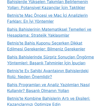
Bahislerde Yükselen Takımları Belirlemenin
Yolları: Potansiyel Kazançlar İçin Taktikler
Betnis’te Maç Öncesi ve Maç İçi Analizlerin
Farkları: En İyi Yöntemler
Bahis Bahislerinin Matematiksel Temelleri ve
Hesaplama: Stratejik Yaklaşımlar
Betnis’te Bahis Kuponu Seçerken Dikkat
Edilmesi Gerekenler: Bilmeniz Gerekenler
Bahis Bahislerinde Sürpriz Sonuçları Öngörme
Yöntemleri: Başarılı Tahminler İçin İpuçları
Betnis’te Ev Sahibi Avantajının Bahislerdeki
Rolü: Neden Önemlidir?
Bahis Programları ve Analiz Yazılımları Nasıl
Kullanılır? Başarılı Olmanın Yolları
Betnis’te Kombine Bahislerin Artı ve Eksileri:
Kazançlarınızı Optimize Edin