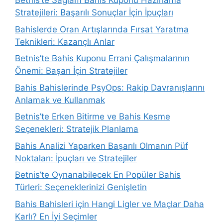
Betnis’te Sağlam Bahis Kuponu Hazırlama
Stratejileri: Başarılı Sonuçlar İçin İpuçları
Bahislerde Oran Artışlarında Fırsat Yaratma
Teknikleri: Kazançlı Anlar
Betnis’te Bahis Kuponu Errani Çalışmalarının
Önemi: Başarı İçin Stratejiler
Bahis Bahislerinde PsyOps: Rakip Davranışlarını
Anlamak ve Kullanmak
Betnis’te Erken Bitirme ve Bahis Kesme
Seçenekleri: Stratejik Planlama
Bahis Analizi Yaparken Başarılı Olmanın Püf
Noktaları: İpuçları ve Stratejiler
Betnis’te Oynanabilecek En Popüler Bahis
Türleri: Seçeneklerinizi Genişletin
Bahis Bahisleri için Hangi Ligler ve Maçlar Daha
Karlı? En İyi Seçimler