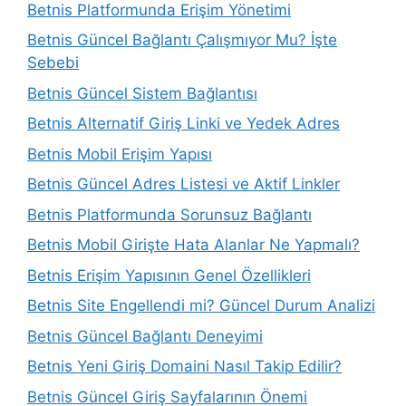
Betnis Platformunda Erişim Yönetimi
Betnis Güncel Bağlantı Çalışmıyor Mu? İşte
Sebebi
Betnis Güncel Sistem Bağlantısı
Betnis Alternatif Giriş Linki ve Yedek Adres
Betnis Mobil Erişim Yapısı
Betnis Güncel Adres Listesi ve Aktif Linkler
Betnis Platformunda Sorunsuz Bağlantı
Betnis Mobil Girişte Hata Alanlar Ne Yapmalı?
Betnis Erişim Yapısının Genel Özellikleri
Betnis Site Engellendi mi? Güncel Durum Analizi
Betnis Güncel Bağlantı Deneyimi
Betnis Yeni Giriş Domaini Nasıl Takip Edilir?
Betnis Güncel Giriş Sayfalarının Önemi