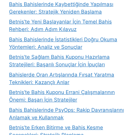
Bahis Bahislerinde Kaybettiğinde Yapılması
Gerekenler: Stratejik Yeniden Başlama
Betnis’te Yeni Başlayanlar İçin Temel Bahis
Rehberi: Adım Adım Kılavuz
Bahis Bahislerinde İstatistikleri Doğru Okuma
Yöntemleri: Analiz ve Sonuçlar
Betnis’te Sağlam Bahis Kuponu Hazırlama
Stratejileri: Başarılı Sonuçlar İçin İpuçları
Bahislerde Oran Artışlarında Fırsat Yaratma
Teknikleri: Kazançlı Anlar
Betnis’te Bahis Kuponu Errani Çalışmalarının
Önemi: Başarı İçin Stratejiler
Bahis Bahislerinde PsyOps: Rakip Davranışlarını
Anlamak ve Kullanmak
Betnis’te Erken Bitirme ve Bahis Kesme