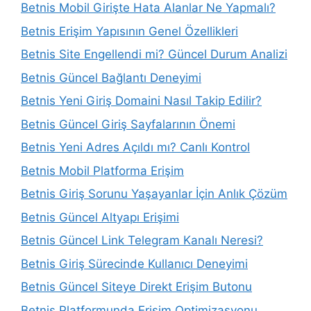
Betnis Mobil Girişte Hata Alanlar Ne Yapmalı?
Betnis Erişim Yapısının Genel Özellikleri
Betnis Site Engellendi mi? Güncel Durum Analizi
Betnis Güncel Bağlantı Deneyimi
Betnis Yeni Giriş Domaini Nasıl Takip Edilir?
Betnis Güncel Giriş Sayfalarının Önemi
Betnis Yeni Adres Açıldı mı? Canlı Kontrol
Betnis Mobil Platforma Erişim
Betnis Giriş Sorunu Yaşayanlar İçin Anlık Çözüm
Betnis Güncel Altyapı Erişimi
Betnis Güncel Link Telegram Kanalı Neresi?
Betnis Giriş Sürecinde Kullanıcı Deneyimi
Betnis Güncel Siteye Direkt Erişim Butonu
Betnis Platformunda Erişim Optimizasyonu