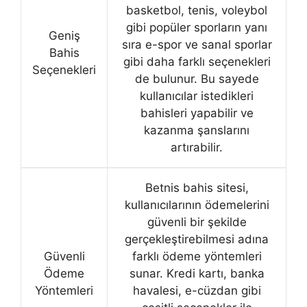
basketbol, tenis, voleybol
gibi popüler sporların yanı
Geniş
sıra e-spor ve sanal sporlar
Bahis
gibi daha farklı seçenekleri
Seçenekleri
de bulunur. Bu sayede
kullanıcılar istedikleri
bahisleri yapabilir ve
kazanma şanslarını
artırabilir.
Betnis bahis sitesi,
kullanıcılarının ödemelerini
güvenli bir şekilde
gerçekleştirebilmesi adına
Güvenli
farklı ödeme yöntemleri
Ödeme
sunar. Kredi kartı, banka
Yöntemleri
havalesi, e-cüzdan gibi