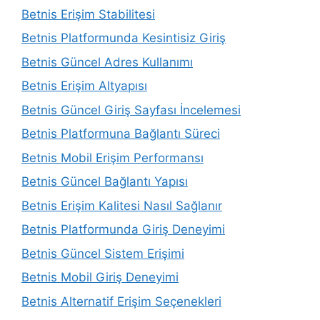
Betnis Erişim Stabilitesi
Betnis Platformunda Kesintisiz Giriş
Betnis Güncel Adres Kullanımı
Betnis Erişim Altyapısı
Betnis Güncel Giriş Sayfası İncelemesi
Betnis Platformuna Bağlantı Süreci
Betnis Mobil Erişim Performansı
Betnis Güncel Bağlantı Yapısı
Betnis Erişim Kalitesi Nasıl Sağlanır
Betnis Platformunda Giriş Deneyimi
Betnis Güncel Sistem Erişimi
Betnis Mobil Giriş Deneyimi
Betnis Alternatif Erişim Seçenekleri