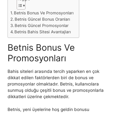
Betnis Bonus Ve Promosyonları
Betnis Güncel Bonus Oranları
Betnis Güncel Promosyonlar
Betnis Bahis Sitesi Avantajları
Betnis Bonus Ve
Promosyonları
Bahis siteleri arasında tercih yaparken en çok
dikkat edilen faktörlerden biri de bonus ve
promosyonlar olmaktadır. Betnis, kullanıcılara
sunmuş olduğu çeşitli bonus ve promosyonlarla
dikkatleri üzerine çekmektedir.
Betnis, yeni üyelerine hoş geldin bonusu