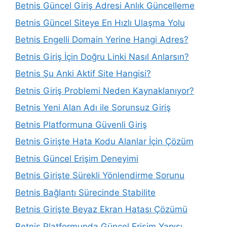
e
Betnis Güncel Giriş Adresi Anlık Güncelleme
r
Betnis Güncel Siteye En Hızlı Ulaşma Yolu
Betnis Engelli Domain Yerine Hangi Adres?
Betnis Giriş İçin Doğru Linki Nasıl Anlarsın?
Betnis Şu Anki Aktif Site Hangisi?
Betnis Giriş Problemi Neden Kaynaklanıyor?
Betnis Yeni Alan Adı ile Sorunsuz Giriş
Betnis Platformuna Güvenli Giriş
Betnis Girişte Hata Kodu Alanlar İçin Çözüm
Betnis Güncel Erişim Deneyimi
Betnis Girişte Sürekli Yönlendirme Sorunu
Betnis Bağlantı Sürecinde Stabilite
Betnis Girişte Beyaz Ekran Hatası Çözümü
Betnis Platformunda Güncel Erişim Yapısı