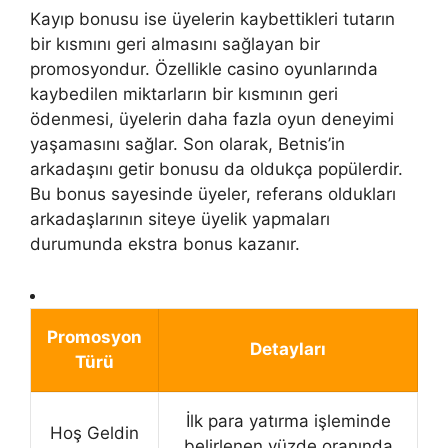
Kayıp bonusu ise üyelerin kaybettikleri tutarın
bir kısmını geri almasını sağlayan bir
promosyondur. Özellikle casino oyunlarında
kaybedilen miktarların bir kısmının geri
ödenmesi, üyelerin daha fazla oyun deneyimi
yaşamasını sağlar. Son olarak, Betnis’in
arkadaşını getir bonusu da oldukça popülerdir.
Bu bonus sayesinde üyeler, referans oldukları
arkadaşlarının siteye üyelik yapmaları
durumunda ekstra bonus kazanır.
Promosyon
Detayları
Türü
İlk para yatırma işleminde
Hoş Geldin
belirlenen yüzde oranında