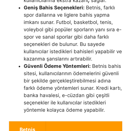
kullanıcılarına ekstra kazanç sağlar.
Geniş Bahis Seçenekleri:
Betnis, farklı
spor dallarına ve liglere bahis yapma
imkanı sunar. Futbol, basketbol, tenis,
voleybol gibi popüler sporların yanı sıra e-
spor ve sanal sporlar gibi daha farklı
seçenekleri de bulunur. Bu sayede
kullanıcılar istedikleri bahisleri yapabilir ve
kazanma şanslarını artırabilir.
Güvenli Ödeme Yöntemleri:
Betnis bahis
sitesi, kullanıcılarının ödemelerini güvenli
bir şekilde gerçekleştirebilmesi adına
farklı ödeme yöntemleri sunar. Kredi kartı,
banka havalesi, e-cüzdan gibi çeşitli
seçenekler ile kullanıcılar istedikleri
yöntemle kolayca ödeme yapabilir.
Betnis