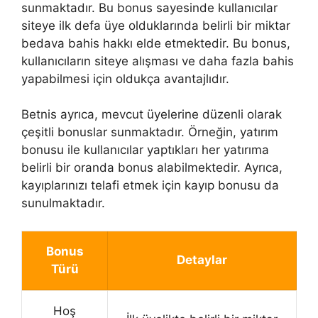
sunmaktadır. Bu bonus sayesinde kullanıcılar
siteye ilk defa üye olduklarında belirli bir miktar
bedava bahis hakkı elde etmektedir. Bu bonus,
kullanıcıların siteye alışması ve daha fazla bahis
yapabilmesi için oldukça avantajlıdır.
Betnis ayrıca, mevcut üyelerine düzenli olarak
çeşitli bonuslar sunmaktadır. Örneğin, yatırım
bonusu ile kullanıcılar yaptıkları her yatırıma
belirli bir oranda bonus alabilmektedir. Ayrıca,
kayıplarınızı telafi etmek için kayıp bonusu da
sunulmaktadır.
Bonus
Detaylar
Türü
Hoş