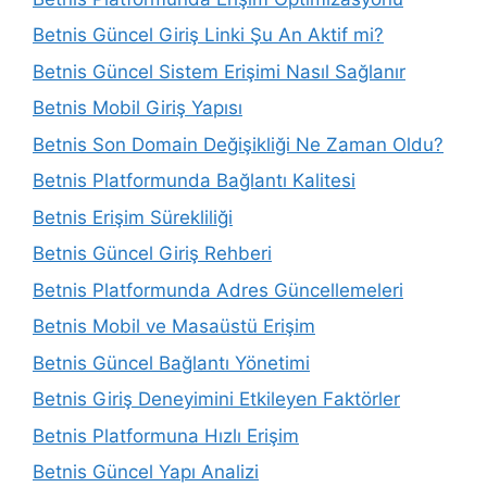
Betnis Güncel Giriş Linki Şu An Aktif mi?
Betnis Güncel Sistem Erişimi Nasıl Sağlanır
Betnis Mobil Giriş Yapısı
Betnis Son Domain Değişikliği Ne Zaman Oldu?
Betnis Platformunda Bağlantı Kalitesi
Betnis Erişim Sürekliliği
Betnis Güncel Giriş Rehberi
Betnis Platformunda Adres Güncellemeleri
Betnis Mobil ve Masaüstü Erişim
Betnis Güncel Bağlantı Yönetimi
Betnis Giriş Deneyimini Etkileyen Faktörler
Betnis Platformuna Hızlı Erişim
Betnis Güncel Yapı Analizi