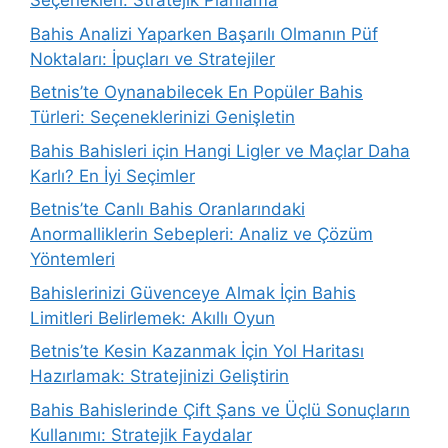
Seçenekleri: Stratejik Planlama
Bahis Analizi Yaparken Başarılı Olmanın Püf
Noktaları: İpuçları ve Stratejiler
Betnis’te Oynanabilecek En Popüler Bahis
Türleri: Seçeneklerinizi Genişletin
Bahis Bahisleri için Hangi Ligler ve Maçlar Daha
Karlı? En İyi Seçimler
Betnis’te Canlı Bahis Oranlarındaki
Anormalliklerin Sebepleri: Analiz ve Çözüm
Yöntemleri
Bahislerinizi Güvenceye Almak İçin Bahis
Limitleri Belirlemek: Akıllı Oyun
Betnis’te Kesin Kazanmak İçin Yol Haritası
Hazırlamak: Stratejinizi Geliştirin
Bahis Bahislerinde Çift Şans ve Üçlü Sonuçların
Kullanımı: Stratejik Faydalar