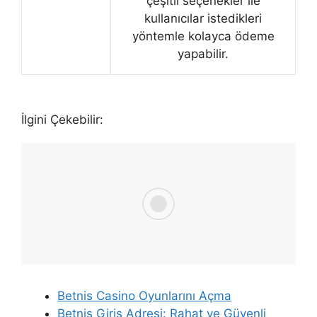
çeşitli seçenekler ile
kullanıcılar istedikleri
yöntemle kolayca ödeme
yapabilir.
İlgini Çekebilir:
Betnis Casino Oyunlarını Açma
Betnis Giriş Adresi: Rahat ve Güvenli