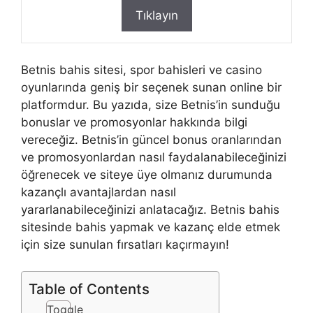
Tıklayın
Betnis bahis sitesi, spor bahisleri ve casino
oyunlarında geniş bir seçenek sunan online bir
platformdur. Bu yazıda, size Betnis’in sunduğu
bonuslar ve promosyonlar hakkında bilgi
vereceğiz. Betnis’in güncel bonus oranlarından
ve promosyonlardan nasıl faydalanabileceğinizi
öğrenecek ve siteye üye olmanız durumunda
kazançlı avantajlardan nasıl
yararlanabileceğinizi anlatacağız. Betnis bahis
sitesinde bahis yapmak ve kazanç elde etmek
için size sunulan fırsatları kaçırmayın!
Table of Contents
Toggle