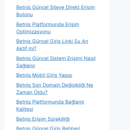
Betnis Güncel Siteye Direkt Erişim
Butonu
Betnis Platformunda Erişim
Optimizasyonu
Betnis Güncel Giriş Linki Şu An
Aktif mi?
Betnis Güncel Sistem Erişimi Nasıl
Sağlanır
Betnis Mobil Giriş Yapısı
Betnis Son Domain Değişikliği Ne
Zaman Oldu?
Betnis Platformunda Bağlantı
Kalitesi
Betnis Erişim Sürekliliği
Betnis Güncel Giriş Rehberi