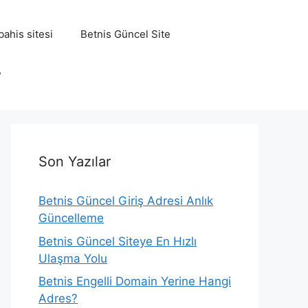
bahis sitesi
Betnis Güncel Site
?
Son Yazılar
Betnis Güncel Giriş Adresi Anlık
Güncelleme
Betnis Güncel Siteye En Hızlı
Ulaşma Yolu
Betnis Engelli Domain Yerine Hangi
Adres?