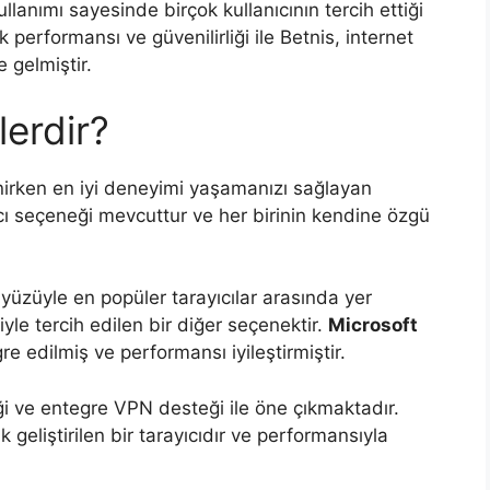
llanımı sayesinde birçok kullanıcının tercih ettiği
 performansı ve güvenilirliği ile Betnis, internet
e gelmiştir.
lerdir?
nirken en iyi deneyimi yaşamanızı sağlayan
ıcı seçeneği mevcuttur ve her birinin kendine özgü
ayüzüyle en popüler tarayıcılar arasında yer
ğiyle tercih edilen bir diğer seçenektir.
Microsoft
 edilmiş ve performansı iyileştirmiştir.
iği ve entegre VPN desteği ile öne çıkmaktadır.
ak geliştirilen bir tarayıcıdır ve performansıyla