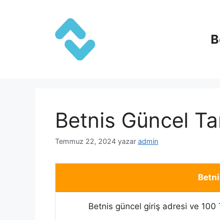
İçeriğe
atla
B
Betnis Güncel T
Temmuz 22, 2024
yazar
admin
Betni
Betnis güncel giriş adresi ve 1