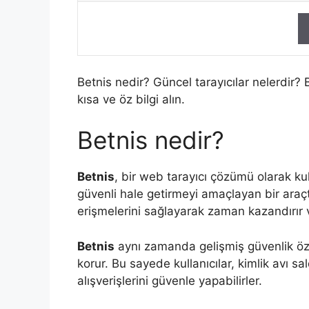
Betnis nedir? Güncel tarayıcılar nelerdir? 
kısa ve öz bilgi alın.
Betnis nedir?
Betnis
, bir web tarayıcı çözümü olarak kul
güvenli hale getirmeyi amaçlayan bir araçtır
erişmelerini sağlayarak zaman kazandırır v
Betnis
aynı zamanda gelişmiş güvenlik özell
korur. Bu sayede kullanıcılar, kimlik avı s
alışverişlerini güvenle yapabilirler.