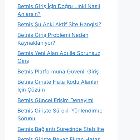
Betnis Giriş İçin Doğru Linki Nasıl
Anlarsın?
Betnis Şu Anki Aktif Site Hangisi?
Betnis Giriş Problemi Neden
Kaynaklanıyor?
Betnis Yeni Alan Adı ile Sorunsuz
Giriş
Betnis Platformuna Güvenli Giriş
Betnis Girişte Hata Kodu Alanlar
İçin Çözüm
Betnis Güncel Erişim Deneyimi
Betnis Girişte Sürekli Yönlendirme
Sorunu
Betnis Bağlantı Sürecinde Stabilite
Betnis Girişte Beyaz Ekran Hatası