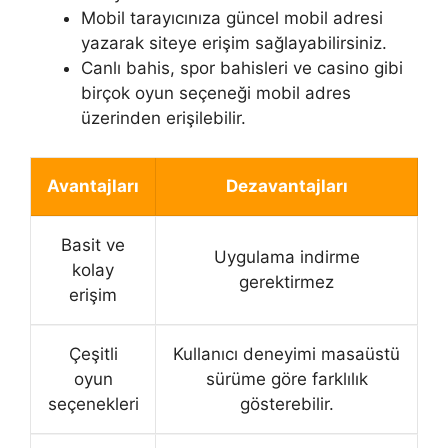
Mobil tarayıcınıza güncel mobil adresi
yazarak siteye erişim sağlayabilirsiniz.
Canlı bahis, spor bahisleri ve casino gibi
birçok oyun seçeneği mobil adres
üzerinden erişilebilir.
Avantajları
Dezavantajları
Basit ve
Uygulama indirme
kolay
gerektirmez
erişim
Çeşitli
Kullanıcı deneyimi masaüstü
oyun
sürüme göre farklılık
seçenekleri
gösterebilir.