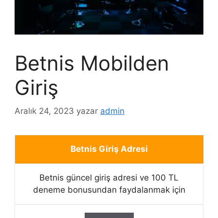
Betnis Mobilden
Giriş
Aralık 24, 2023
yazar
admin
Betnis Giriş Adresi
Betnis güncel giriş adresi ve 100 TL
deneme bonusundan faydalanmak için