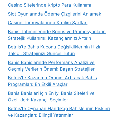
Casino Sitelerinde Kripto Para Kullanımı
Slot Oyunlarında Ödeme Çizgilerini Anlamak
Casino Turnuvalarında Katılım Şartları
Bahis Tahminlerinde Bonus ve Promosyonların
Stratejik Kullanımı: Kazançlarınızı Artırın
Betnis’te Bahis Kuponu Değişikliklerinin Hızlı
Takibi: Stratejinizi Güncel Tutun
Bahis Bahislerinde Performans Analizi ve
Geçmiş Verilerin Önemi: Başarı Stratejileri
Betnis’te Kazanma Oranını Artıracak Bahis
Programları: En Etkili Araçlar
Bahis Bahisleri İçin En İyi Bahis Siteleri ve
Özellikleri: Kazançlı Seçimler
Betnis’te Oynanan Handikap Bahislerinin Riskleri
ve Kazançları: Bilinçli Yatırımlar