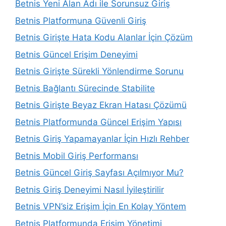
Betnis Yeni Alan Adı ile Sorunsuz Giriş
Betnis Platformuna Güvenli Giriş
Betnis Girişte Hata Kodu Alanlar İçin Çözüm
Betnis Güncel Erişim Deneyimi
Betnis Girişte Sürekli Yönlendirme Sorunu
Betnis Bağlantı Sürecinde Stabilite
Betnis Girişte Beyaz Ekran Hatası Çözümü
Betnis Platformunda Güncel Erişim Yapısı
Betnis Giriş Yapamayanlar İçin Hızlı Rehber
Betnis Mobil Giriş Performansı
Betnis Güncel Giriş Sayfası Açılmıyor Mu?
Betnis Giriş Deneyimi Nasıl İyileştirilir
Betnis VPN’siz Erişim İçin En Kolay Yöntem
Betnis Platformunda Erişim Yönetimi