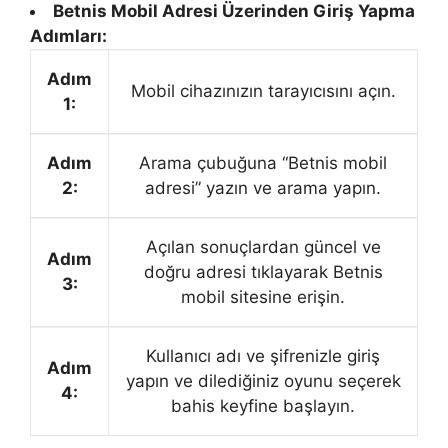
Betnis Mobil Adresi Üzerinden Giriş Yapma
Adımları:
Adım
Mobil cihazınızın tarayıcısını açın.
1:
Adım
Arama çubuğuna “Betnis mobil
2:
adresi” yazın ve arama yapın.
Açılan sonuçlardan güncel ve
Adım
doğru adresi tıklayarak Betnis
3:
mobil sitesine erişin.
Kullanıcı adı ve şifrenizle giriş
Adım
yapın ve dilediğiniz oyunu seçerek
4:
bahis keyfine başlayın.