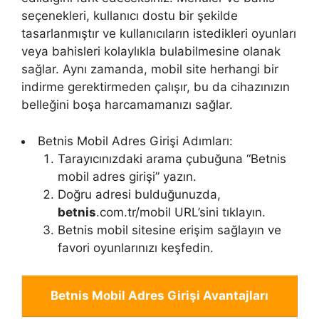
seçenekleri, kullanıcı dostu bir şekilde
tasarlanmıştır ve kullanıcıların istedikleri oyunları
veya bahisleri kolaylıkla bulabilmesine olanak
sağlar. Aynı zamanda, mobil site herhangi bir
indirme gerektirmeden çalışır, bu da cihazınızın
belleğini boşa harcamamanızı sağlar.
Betnis Mobil Adres Girişi Adımları:
Tarayıcınızdaki arama çubuğuna “Betnis
mobil adres girişi” yazın.
Doğru adresi bulduğunuzda,
betnis
.com.tr/mobil URL’sini tıklayın.
Betnis mobil sitesine erişim sağlayın ve
favori oyunlarınızı keşfedin.
Betnis Mobil Adres Girişi Avantajları