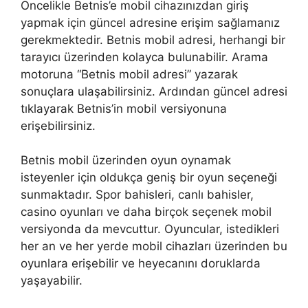
Öncelikle Betnis’e mobil cihazınızdan giriş
yapmak için güncel adresine erişim sağlamanız
gerekmektedir. Betnis mobil adresi, herhangi bir
tarayıcı üzerinden kolayca bulunabilir. Arama
motoruna “Betnis mobil adresi” yazarak
sonuçlara ulaşabilirsiniz. Ardından güncel adresi
tıklayarak Betnis’in mobil versiyonuna
erişebilirsiniz.
Betnis mobil üzerinden oyun oynamak
isteyenler için oldukça geniş bir oyun seçeneği
sunmaktadır. Spor bahisleri, canlı bahisler,
casino oyunları ve daha birçok seçenek mobil
versiyonda da mevcuttur. Oyuncular, istedikleri
her an ve her yerde mobil cihazları üzerinden bu
oyunlara erişebilir ve heyecanını doruklarda
yaşayabilir.