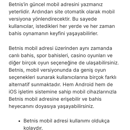
Betnis’in güncel mobil adresini yazmanız
yeterlidir. Ardından site otomatik olarak mobil
versiyona yönlendirecektir. Bu sayede
kullanıcılar, istedikleri her yerde ve her zaman
bahis oynamanın keyfini yaşayabilirler.
Betnis mobil adresi üzerinden aynı zamanda
canlı bahis, spor bahisleri, casino oyunları ve
diğer birçok oyun seçeneğine de ulaşabilirsiniz.
Betnis, mobil versiyonunda da geniş oyun
seçenekleri sunarak kullanıcılarına birçok farklı
alternatif sunmaktadır. Hem Android hem de
iOS işletim sistemine sahip mobil cihazlarınızla
Betnis mobil adresine erişebilir ve bahis
heyecanını doyasıya yaşayabilirsiniz.
Betnis mobil adresi kullanımı oldukça
kolaydır.