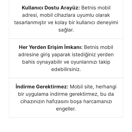
Kullanıcı Dostu Arayüz:
Betnis mobil
adresi, mobil cihazlara uyumlu olarak
tasarlanmıştır ve kolay bir kullanıcı deneyimi
sağlar.
Her Yerden Erişim İmkanı:
Betnis mobil
adresine giriş yaparak istediğiniz yerden
bahis oynayabilir ve oyunlarınızı takip
edebilirsiniz.
İndirme Gerektirmez:
Mobil site, herhangi
bir uygulama indirme gerektirmez, bu da
cihazınızın hafızasını boşa harcamanızı
engeller.