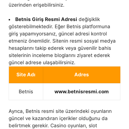
üzerinden erişebilirsiniz.
Betnis Giriş Resmi Adresi
değişiklik
gösterebilmektedir. Eğer Betnis platformuna
giriş yapamıyorsanız, güncel adresi kontrol
etmeniz önemlidir. Sitenin resmi sosyal medya
hesaplarını takip ederek veya güvenilir bahis
sitelerinin inceleme bloglarını ziyaret ederek
güncel adrese ulaşabilirsiniz.
Site Adı
Adres
Betnis
www.betnisresmi.com
Ayrıca, Betnis resmi site üzerindeki oyunların
güncel ve kazandıran içerikler olduğunu da
belirtmek gerekir. Casino oyunları, slot