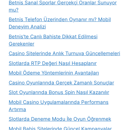
Betnis Sanal Sporlar Gerçekçi Oranlar Sunuyor
mu?
Betnis Telefon Üzerinden Oynanır mı? Mobil
Deneyim Analizi
Betnis’te Canlı Bahiste Dikkat Edilmesi
Gerekenler
Casino Sitelerinde Anlık Turnuva Güncellemeleri
Slotlarda RTP Değeri Nasıl Hesaplanır
Mobil Ödeme Yöntemlerinin Avantajları
Casino Oyunlarında Gerçek Zamanlı Sonuçlar
Slot Oyunlarında Bonus Spin Nasıl Kazanılır
Mobil Casino Uygulamalarında Performans
Artırma
Slotlarda Deneme Modu İle Oyun Öğrenmek
Mobil Bahis Sitelerinde Güncel Kampanyalar