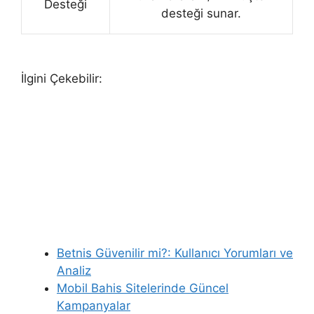
Desteği
desteği sunar.
İlgini Çekebilir:
Betnis Güvenilir mi?: Kullanıcı Yorumları ve
Analiz
Mobil Bahis Sitelerinde Güncel
Kampanyalar