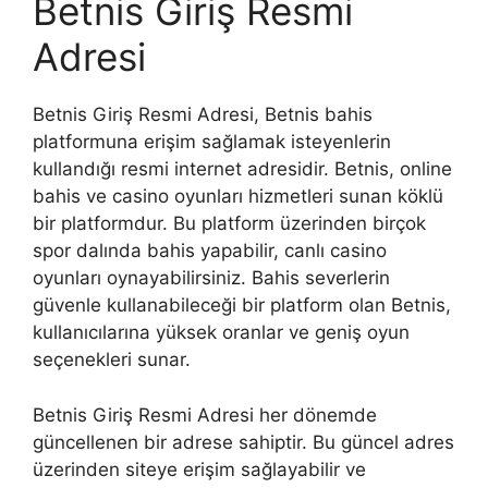
Betnis Giriş Resmi
Adresi
Betnis Giriş Resmi Adresi, Betnis bahis
platformuna erişim sağlamak isteyenlerin
kullandığı resmi internet adresidir. Betnis, online
bahis ve casino oyunları hizmetleri sunan köklü
bir platformdur. Bu platform üzerinden birçok
spor dalında bahis yapabilir, canlı casino
oyunları oynayabilirsiniz. Bahis severlerin
güvenle kullanabileceği bir platform olan Betnis,
kullanıcılarına yüksek oranlar ve geniş oyun
seçenekleri sunar.
Betnis Giriş Resmi Adresi her dönemde
güncellenen bir adrese sahiptir. Bu güncel adres
üzerinden siteye erişim sağlayabilir ve