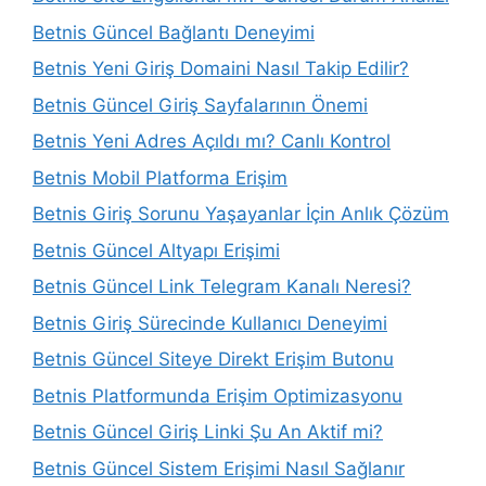
Betnis Güncel Bağlantı Deneyimi
Betnis Yeni Giriş Domaini Nasıl Takip Edilir?
Betnis Güncel Giriş Sayfalarının Önemi
Betnis Yeni Adres Açıldı mı? Canlı Kontrol
Betnis Mobil Platforma Erişim
Betnis Giriş Sorunu Yaşayanlar İçin Anlık Çözüm
Betnis Güncel Altyapı Erişimi
Betnis Güncel Link Telegram Kanalı Neresi?
Betnis Giriş Sürecinde Kullanıcı Deneyimi
Betnis Güncel Siteye Direkt Erişim Butonu
Betnis Platformunda Erişim Optimizasyonu
Betnis Güncel Giriş Linki Şu An Aktif mi?
Betnis Güncel Sistem Erişimi Nasıl Sağlanır