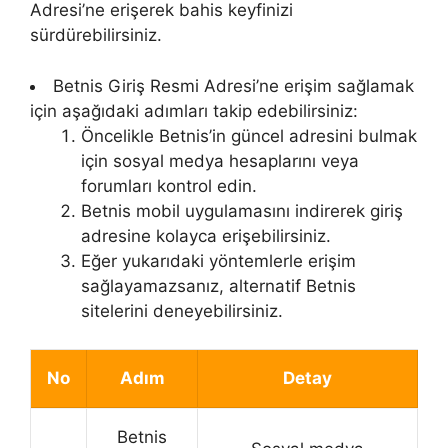
Adresi’ne erişerek bahis keyfinizi
sürdürebilirsiniz.
Betnis Giriş Resmi Adresi’ne erişim sağlamak
için aşağıdaki adımları takip edebilirsiniz:
Öncelikle Betnis’in güncel adresini bulmak
için sosyal medya hesaplarını veya
forumları kontrol edin.
Betnis mobil uygulamasını indirerek giriş
adresine kolayca erişebilirsiniz.
Eğer yukarıdaki yöntemlerle erişim
sağlayamazsanız, alternatif Betnis
sitelerini deneyebilirsiniz.
No
Adım
Detay
Betnis