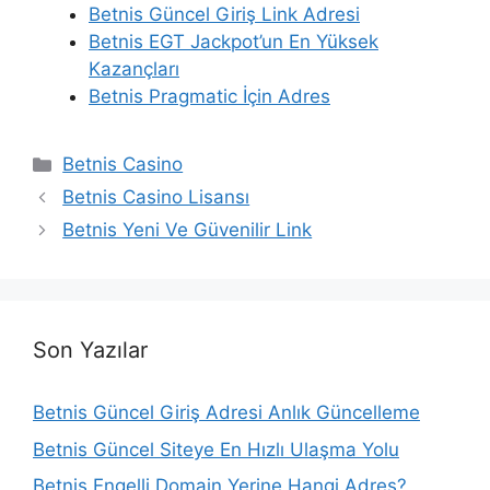
Betnis Güncel Giriş Link Adresi
Betnis EGT Jackpot’un En Yüksek
Kazançları
Betnis Pragmatic İçin Adres
K
Betnis Casino
a
Betnis Casino Lisansı
t
Betnis Yeni Ve Güvenilir Link
e
g
o
r
Son Yazılar
i
l
e
Betnis Güncel Giriş Adresi Anlık Güncelleme
r
Betnis Güncel Siteye En Hızlı Ulaşma Yolu
Betnis Engelli Domain Yerine Hangi Adres?