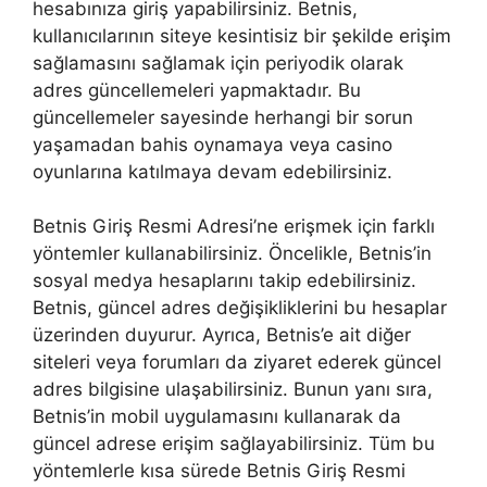
hesabınıza giriş yapabilirsiniz. Betnis,
kullanıcılarının siteye kesintisiz bir şekilde erişim
sağlamasını sağlamak için periyodik olarak
adres güncellemeleri yapmaktadır. Bu
güncellemeler sayesinde herhangi bir sorun
yaşamadan bahis oynamaya veya casino
oyunlarına katılmaya devam edebilirsiniz.
Betnis Giriş Resmi Adresi’ne erişmek için farklı
yöntemler kullanabilirsiniz. Öncelikle, Betnis’in
sosyal medya hesaplarını takip edebilirsiniz.
Betnis, güncel adres değişikliklerini bu hesaplar
üzerinden duyurur. Ayrıca, Betnis’e ait diğer
siteleri veya forumları da ziyaret ederek güncel
adres bilgisine ulaşabilirsiniz. Bunun yanı sıra,
Betnis’in mobil uygulamasını kullanarak da
güncel adrese erişim sağlayabilirsiniz. Tüm bu
yöntemlerle kısa sürede Betnis Giriş Resmi