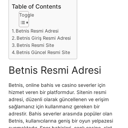
Table of Contents
Toggle
Betnis Resmi Adresi
Betnis Giriş Resmi Adresi
Betnis Resmi Site
Betnis Güncel Resmi Site
Betnis Resmi Adresi
Betnis, online bahis ve casino severler için
hizmet veren bir platformdur. Sitenin resmi
adresi, düzenli olarak güncellenen ve erişim
sağlamanız için kullanmanız gereken bir
adrestir. Bahis severler arasında popüler olan
Betnis, kullanıcılarına geniş bir oyun yelpazesi
sunmaktadır. Spor bahisleri, canlı casino, slot