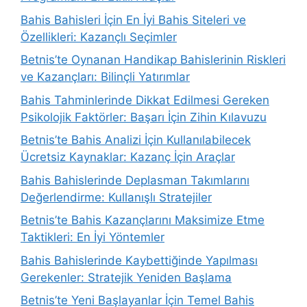
Bahis Bahisleri İçin En İyi Bahis Siteleri ve
Özellikleri: Kazançlı Seçimler
Betnis’te Oynanan Handikap Bahislerinin Riskleri
ve Kazançları: Bilinçli Yatırımlar
Bahis Tahminlerinde Dikkat Edilmesi Gereken
Psikolojik Faktörler: Başarı İçin Zihin Kılavuzu
Betnis’te Bahis Analizi İçin Kullanılabilecek
Ücretsiz Kaynaklar: Kazanç İçin Araçlar
Bahis Bahislerinde Deplasman Takımlarını
Değerlendirme: Kullanışlı Stratejiler
Betnis’te Bahis Kazançlarını Maksimize Etme
Taktikleri: En İyi Yöntemler
Bahis Bahislerinde Kaybettiğinde Yapılması
Gerekenler: Stratejik Yeniden Başlama
Betnis’te Yeni Başlayanlar İçin Temel Bahis