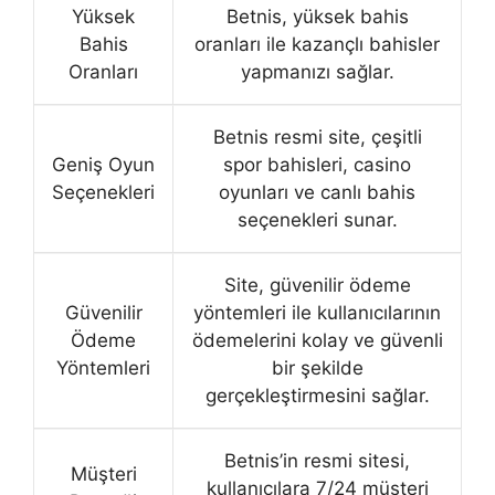
Yüksek
Betnis, yüksek bahis
Bahis
oranları ile kazançlı bahisler
Oranları
yapmanızı sağlar.
Betnis resmi site, çeşitli
Geniş Oyun
spor bahisleri, casino
Seçenekleri
oyunları ve canlı bahis
seçenekleri sunar.
Site, güvenilir ödeme
Güvenilir
yöntemleri ile kullanıcılarının
Ödeme
ödemelerini kolay ve güvenli
Yöntemleri
bir şekilde
gerçekleştirmesini sağlar.
Betnis’in resmi sitesi,
Müşteri
kullanıcılara 7/24 müşteri