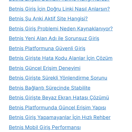
Betnis Giriş İçin Doğru Linki Nasıl Anlarsın?
Betnis Şu Anki Aktif Site Hangisi?
Betnis Giriş Problemi Neden Kaynaklanıyor?
Betnis Yeni Alan Adı ile Sorunsuz Giriş
Betnis Platformuna Güvenli Giriş
Betnis Girişte Hata Kodu Alanlar İçin Çözüm
Betnis Güncel Erişim Deneyimi
Betnis Girişte Sürekli Yönlendirme Sorunu
Betnis Bağlantı Sürecinde Stabilite
Betnis Girişte Beyaz Ekran Hatası Çözümü
Betnis Platformunda Güncel Erişim Yapısı
Betnis Giriş Yapamayanlar İçin Hızlı Rehber
Betnis Mobil Giriş Performansı