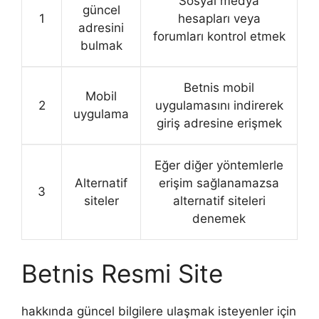
Sosyal medya
güncel
1
hesapları veya
adresini
forumları kontrol etmek
bulmak
Betnis mobil
Mobil
2
uygulamasını indirerek
uygulama
giriş adresine erişmek
Eğer diğer yöntemlerle
Alternatif
erişim sağlanamazsa
3
siteler
alternatif siteleri
denemek
Betnis Resmi Site
hakkında güncel bilgilere ulaşmak isteyenler için