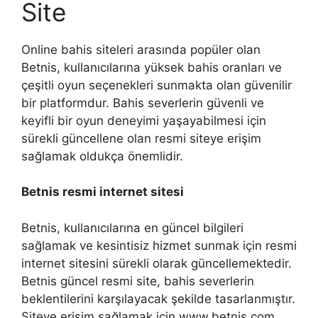
Site
Online bahis siteleri arasında popüler olan
Betnis, kullanıcılarına yüksek bahis oranları ve
çeşitli oyun seçenekleri sunmakta olan güvenilir
bir platformdur. Bahis severlerin güvenli ve
keyifli bir oyun deneyimi yaşayabilmesi için
sürekli güncellene olan resmi siteye erişim
sağlamak oldukça önemlidir.
Betnis resmi internet sitesi
Betnis, kullanıcılarına en güncel bilgileri
sağlamak ve kesintisiz hizmet sunmak için resmi
internet sitesini sürekli olarak güncellemektedir.
Betnis güncel resmi site, bahis severlerin
beklentilerini karşılayacak şekilde tasarlanmıştır.
Siteye erişim sağlamak için www.betnis.com