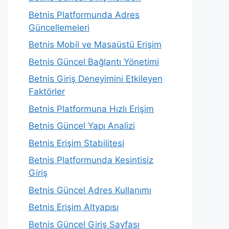
Betnis Platformunda Adres
Güncellemeleri
Betnis Mobil ve Masaüstü Erişim
Betnis Güncel Bağlantı Yönetimi
Betnis Giriş Deneyimini Etkileyen
Faktörler
Betnis Platformuna Hızlı Erişim
Betnis Güncel Yapı Analizi
Betnis Erişim Stabilitesi
Betnis Platformunda Kesintisiz
Giriş
Betnis Güncel Adres Kullanımı
Betnis Erişim Altyapısı
Betnis Güncel Giriş Sayfası