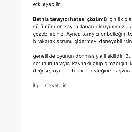
etkileyebilir.
Betnis tarayıcı hatası çözümü
için ilk ol
sürümünden kaynaklanan bir uyumsuzluk 
çözebilirsiniz. Ayrıca tarayıcı önbelleğini 
bırakarak sorunu gidermeyi deneyebilirsin
genellikle oyunun donmasıyla ilişkilidir. 
sorunun tarayıcı kaynaklı olup olmadığını k
değilse, oyunun teknik desteğine başvurara
İlgini Çekebilir: