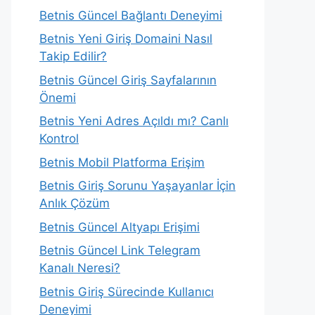
Betnis Güncel Bağlantı Deneyimi
Betnis Yeni Giriş Domaini Nasıl
Takip Edilir?
Betnis Güncel Giriş Sayfalarının
Önemi
Betnis Yeni Adres Açıldı mı? Canlı
Kontrol
Betnis Mobil Platforma Erişim
Betnis Giriş Sorunu Yaşayanlar İçin
Anlık Çözüm
Betnis Güncel Altyapı Erişimi
Betnis Güncel Link Telegram
Kanalı Neresi?
Betnis Giriş Sürecinde Kullanıcı
Deneyimi