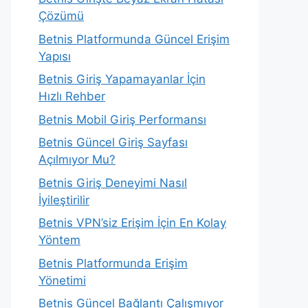
Çözümü
Betnis Platformunda Güncel Erişim
Yapısı
Betnis Giriş Yapamayanlar İçin
Hızlı Rehber
Betnis Mobil Giriş Performansı
Betnis Güncel Giriş Sayfası
Açılmıyor Mu?
Betnis Giriş Deneyimi Nasıl
İyileştirilir
Betnis VPN’siz Erişim İçin En Kolay
Yöntem
Betnis Platformunda Erişim
Yönetimi
Betnis Güncel Bağlantı Çalışmıyor