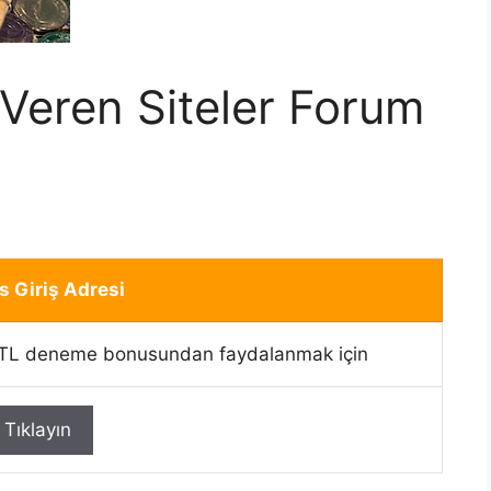
eren Siteler Forum
s Giriş Adresi
00 TL deneme bonusundan faydalanmak için
Tıklayın