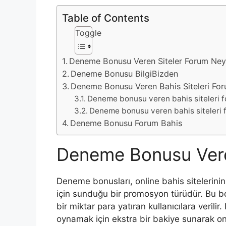
Table of Contents
Toggle
Deneme Bonusu Veren Siteler Forum Ney
Deneme Bonusu BilgiBizden
Deneme Bonusu Veren Bahis Siteleri Fo
Deneme bonusu veren bahis siteleri fo
Deneme bonusu veren bahis siteleri f
Deneme Bonusu Forum Bahis
Deneme Bonusu Vere
Deneme bonusları, online bahis sitelerinin
için sunduğu bir promosyon türüdür. Bu bon
bir miktar para yatıran kullanıcılara verili
oynamak için ekstra bir bakiye sunarak onla