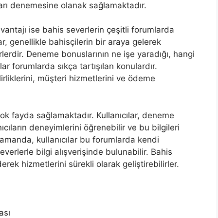
rı denemesine olanak sağlamaktadır.
antajı ise bahis severlerin çeşitli forumlarda
r, genellikle bahisçilerin bir araya gelerek
yerlerdir. Deneme bonuslarının ne işe yaradığı, hangi
ar forumlarda sıkça tartışılan konulardır.
lirliklerini, müşteri hizmetlerini ve ödeme
irçok fayda sağlamaktadır. Kullanıcılar, deneme
cıların deneyimlerini öğrenebilir ve bu bilgileri
 zamanda, kullanıcılar bu forumlarda kendi
verlerle bilgi alışverişinde bulunabilir. Bahis
derek hizmetlerini sürekli olarak geliştirebilirler.
ası