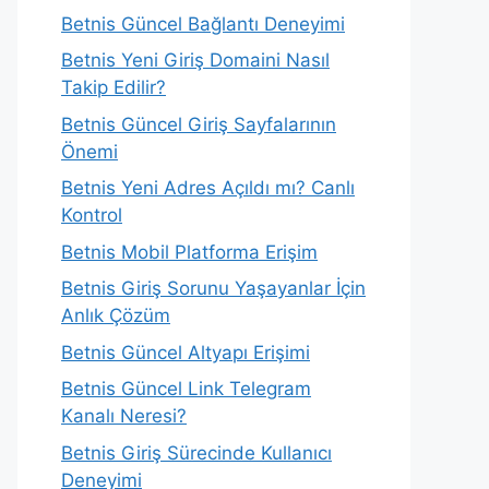
Betnis Güncel Bağlantı Deneyimi
Betnis Yeni Giriş Domaini Nasıl
Takip Edilir?
Betnis Güncel Giriş Sayfalarının
Önemi
Betnis Yeni Adres Açıldı mı? Canlı
Kontrol
Betnis Mobil Platforma Erişim
Betnis Giriş Sorunu Yaşayanlar İçin
Anlık Çözüm
Betnis Güncel Altyapı Erişimi
Betnis Güncel Link Telegram
Kanalı Neresi?
Betnis Giriş Sürecinde Kullanıcı
Deneyimi