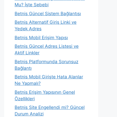
Mu? İşte Sebebi
Betnis Güncel Sistem Bağlantısı
Betnis Alternatif Giriş Linki ve
Yedek Adres
Betnis Mobil Erişim Yapısı
Betnis Güncel Adres Listesi ve
Aktif Linkler
Betnis Platformunda Sorunsuz
Bağlantı
Betnis Mobil Girişte Hata Alanlar
Ne Yapmalı?
Betnis Erişim Yapısının Genel
Özellikleri
Betnis Site Engellendi mi? Güncel
Durum Analizi