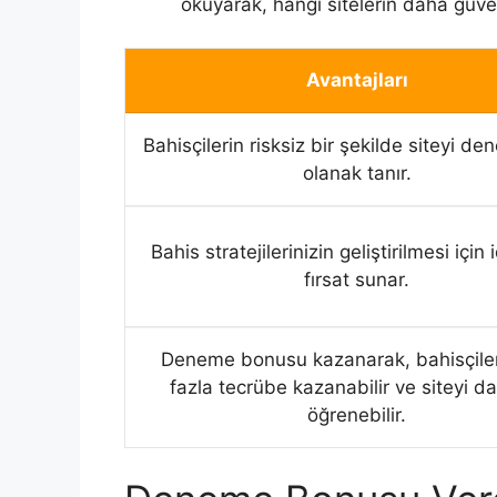
okuyarak, hangi sitelerin daha güven
Avantajları
Bahisçilerin risksiz bir şekilde siteyi d
olanak tanır.
Bahis stratejilerinizin geliştirilmesi için 
fırsat sunar.
Deneme bonusu kazanarak, bahisçile
fazla tecrübe kazanabilir ve siteyi da
öğrenebilir.