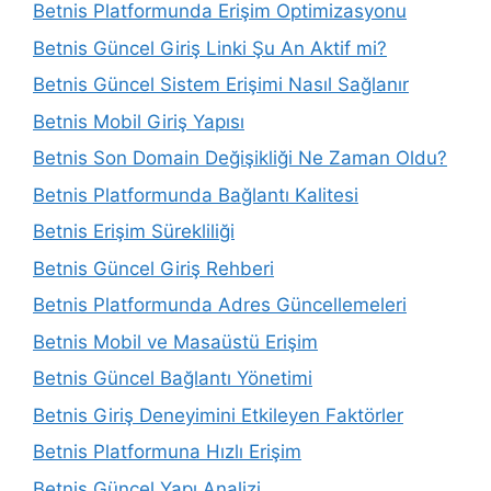
Betnis Platformunda Erişim Optimizasyonu
Betnis Güncel Giriş Linki Şu An Aktif mi?
Betnis Güncel Sistem Erişimi Nasıl Sağlanır
Betnis Mobil Giriş Yapısı
Betnis Son Domain Değişikliği Ne Zaman Oldu?
Betnis Platformunda Bağlantı Kalitesi
Betnis Erişim Sürekliliği
Betnis Güncel Giriş Rehberi
Betnis Platformunda Adres Güncellemeleri
Betnis Mobil ve Masaüstü Erişim
Betnis Güncel Bağlantı Yönetimi
Betnis Giriş Deneyimini Etkileyen Faktörler
Betnis Platformuna Hızlı Erişim
Betnis Güncel Yapı Analizi