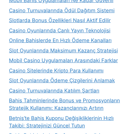
Mobil Bahis Uygulamaları Ne Kadar Güvenli
Casino Turnuvalarında Ödül Dağıtım Sistemi
Slotlarda Bonus Özellikleri Nasıl Aktif Edilir
Casino Oyunlarında Canlı Yayın Teknolojisi
Online Bahislerde En Hızlı Ödeme Kanalları
Slot Oyunlarında Maksimum Kazanç Stratejisi
Mobil Casino Uygulamaları Arasındaki Farklar
Casino Sitelerinde Kripto Para Kullanımı
Slot Oyunlarında Ödeme Çizgilerini Anlamak
Casino Turnuvalarında Katılım Şartları
Bahis Tahminlerinde Bonus ve Promosyonların
Stratejik Kullanımı: Kazançlarınızı Artırın
Betnis’te Bahis Kuponu Değişikliklerinin Hızlı
Takibi: Stratejinizi Güncel Tutun