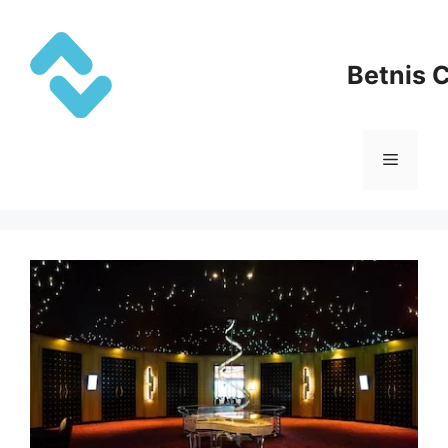
İçeriğe
atla
Betnis 
Menü