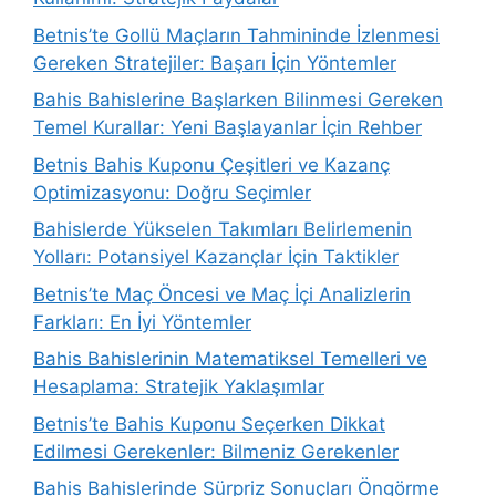
Betnis’te Gollü Maçların Tahmininde İzlenmesi
Gereken Stratejiler: Başarı İçin Yöntemler
Bahis Bahislerine Başlarken Bilinmesi Gereken
Temel Kurallar: Yeni Başlayanlar İçin Rehber
Betnis Bahis Kuponu Çeşitleri ve Kazanç
Optimizasyonu: Doğru Seçimler
Bahislerde Yükselen Takımları Belirlemenin
Yolları: Potansiyel Kazançlar İçin Taktikler
Betnis’te Maç Öncesi ve Maç İçi Analizlerin
Farkları: En İyi Yöntemler
Bahis Bahislerinin Matematiksel Temelleri ve
Hesaplama: Stratejik Yaklaşımlar
Betnis’te Bahis Kuponu Seçerken Dikkat
Edilmesi Gerekenler: Bilmeniz Gerekenler
Bahis Bahislerinde Sürpriz Sonuçları Öngörme