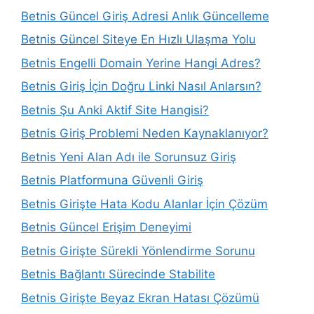
e
Betnis Güncel Giriş Adresi Anlık Güncelleme
r
Betnis Güncel Siteye En Hızlı Ulaşma Yolu
Betnis Engelli Domain Yerine Hangi Adres?
Betnis Giriş İçin Doğru Linki Nasıl Anlarsın?
Betnis Şu Anki Aktif Site Hangisi?
Betnis Giriş Problemi Neden Kaynaklanıyor?
Betnis Yeni Alan Adı ile Sorunsuz Giriş
Betnis Platformuna Güvenli Giriş
Betnis Girişte Hata Kodu Alanlar İçin Çözüm
Betnis Güncel Erişim Deneyimi
Betnis Girişte Sürekli Yönlendirme Sorunu
Betnis Bağlantı Sürecinde Stabilite
Betnis Girişte Beyaz Ekran Hatası Çözümü