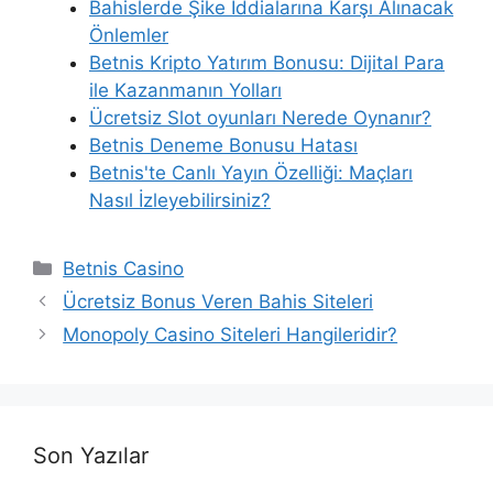
Bahislerde Şike İddialarına Karşı Alınacak
Önlemler
Betnis Kripto Yatırım Bonusu: Dijital Para
ile Kazanmanın Yolları
Ücretsiz Slot oyunları Nerede Oynanır?
Betnis Deneme Bonusu Hatası
Betnis'te Canlı Yayın Özelliği: Maçları
Nasıl İzleyebilirsiniz?
K
Betnis Casino
a
Ücretsiz Bonus Veren Bahis Siteleri
t
Monopoly Casino Siteleri Hangileridir?
e
g
o
r
Son Yazılar
i
l