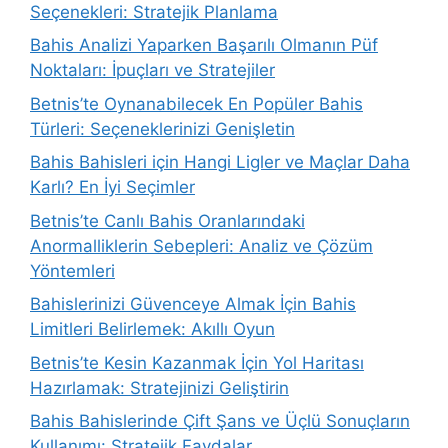
Seçenekleri: Stratejik Planlama
Bahis Analizi Yaparken Başarılı Olmanın Püf
Noktaları: İpuçları ve Stratejiler
Betnis’te Oynanabilecek En Popüler Bahis
Türleri: Seçeneklerinizi Genişletin
Bahis Bahisleri için Hangi Ligler ve Maçlar Daha
Karlı? En İyi Seçimler
Betnis’te Canlı Bahis Oranlarındaki
Anormalliklerin Sebepleri: Analiz ve Çözüm
Yöntemleri
Bahislerinizi Güvenceye Almak İçin Bahis
Limitleri Belirlemek: Akıllı Oyun
Betnis’te Kesin Kazanmak İçin Yol Haritası
Hazırlamak: Stratejinizi Geliştirin
Bahis Bahislerinde Çift Şans ve Üçlü Sonuçların
Kullanımı: Stratejik Faydalar