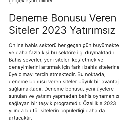
gerçekleştirebilirler.
Deneme Bonusu Veren
Siteler 2023 Yatırımsız
Online bahis sektörü her geçen gün büyümekte
ve daha fazla kişi bu sektöre ilgi duymaktadır.
Bahis severler, yeni siteleri keşfetmek ve
deneyimlerini artırmak için farklı bahis sitelerine
üye olmayı tercih etmektedir. Bu noktada,
deneme bonusu veren siteler büyük bir avantaj
sağlamaktadır. Deneme bonusu, yeni üyelere
sunulan ve yatırım yapmadan bahis oynamanızı
sağlayan bir teşvik programıdır. Özellikle 2023
yılında bu tür sitelerin popülerliği daha da
artacaktır.