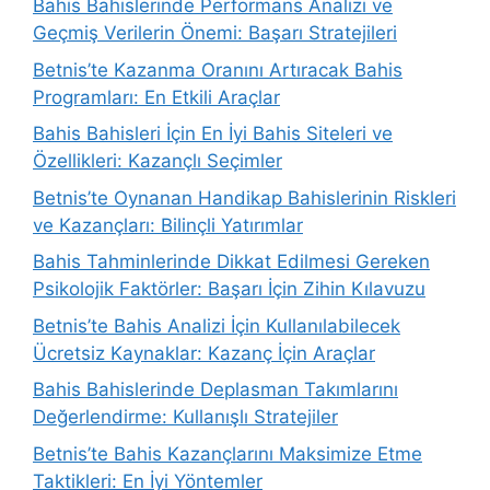
Bahis Bahislerinde Performans Analizi ve
Geçmiş Verilerin Önemi: Başarı Stratejileri
Betnis’te Kazanma Oranını Artıracak Bahis
Programları: En Etkili Araçlar
Bahis Bahisleri İçin En İyi Bahis Siteleri ve
Özellikleri: Kazançlı Seçimler
Betnis’te Oynanan Handikap Bahislerinin Riskleri
ve Kazançları: Bilinçli Yatırımlar
Bahis Tahminlerinde Dikkat Edilmesi Gereken
Psikolojik Faktörler: Başarı İçin Zihin Kılavuzu
Betnis’te Bahis Analizi İçin Kullanılabilecek
Ücretsiz Kaynaklar: Kazanç İçin Araçlar
Bahis Bahislerinde Deplasman Takımlarını
Değerlendirme: Kullanışlı Stratejiler
Betnis’te Bahis Kazançlarını Maksimize Etme
Taktikleri: En İyi Yöntemler