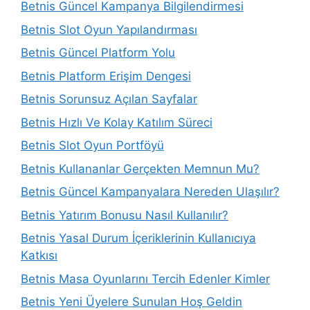
Betnis Güncel Kampanya Bilgilendirmesi
Betnis Slot Oyun Yapılandırması
Betnis Güncel Platform Yolu
Betnis Platform Erişim Dengesi
Betnis Sorunsuz Açılan Sayfalar
Betnis Hızlı Ve Kolay Katılım Süreci
Betnis Slot Oyun Portföyü
Betnis Kullananlar Gerçekten Memnun Mu?
Betnis Güncel Kampanyalara Nereden Ulaşılır?
Betnis Yatırım Bonusu Nasıl Kullanılır?
Betnis Yasal Durum İçeriklerinin Kullanıcıya
Katkısı
Betnis Masa Oyunlarını Tercih Edenler Kimler
Betnis Yeni Üyelere Sunulan Hoş Geldin