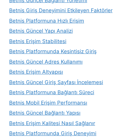
Betnis Güncel Bağlantı Yönetimi
Betnis Giriş Deneyimini Etkileyen Faktörler
Betnis Platformuna Hızlı Erişim
Betnis Güncel Yapı Analizi
Betnis Erişim Stabilitesi
Betnis Platformunda Kesintisiz Giriş
Betnis Güncel Adres Kullanımı
Betnis Erişim Altyapısı
Betnis Güncel Giriş Sayfası İncelemesi
Betnis Platformuna Bağlantı Süreci
Betnis Mobil Erişim Performansı
Betnis Güncel Bağlantı Yapısı
Betnis Erişim Kalitesi Nasıl Sağlanır
Betnis Platformunda Giriş Deneyimi