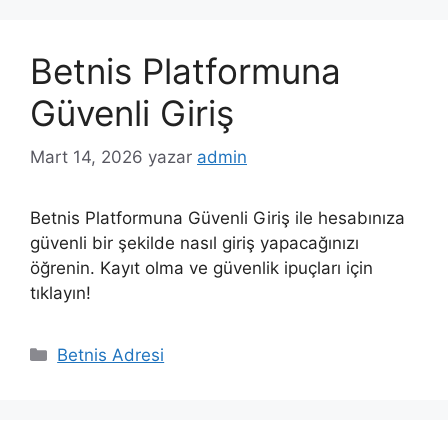
t
e
g
Betnis Platformuna
o
r
Güvenli Giriş
i
l
Mart 14, 2026
yazar
admin
e
r
Betnis Platformuna Güvenli Giriş ile hesabınıza
güvenli bir şekilde nasıl giriş yapacağınızı
öğrenin. Kayıt olma ve güvenlik ipuçları için
tıklayın!
K
Betnis Adresi
a
t
e