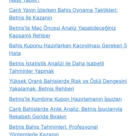
Canlı Yayın İzlerken Bahis Oynama Taktikleri:
Betnis İle Kazanın
Betnis’te Maç Öncesi Analiz Yapabileceğiniz
Kapsamlı Rehber
Bahis Kuponu Hazırlarken Kaçınılması Gereken 5
Hata
Betnis İstatistik Analizi ile Daha Isabetli
Tahminler Yapmak
Yüksek Oranlı Bahislerde Risk ve Ödül Dengesini
Yakalamak: Betnis Rehberi
Betnis’te Kombine Kupon Hazırlamanın İpuçları
Canlı Bahislerde Anlık Analiz: Betnis İpuçlarıyla
Rekabeti Geride Bırakın
Betnis Bahis Tahminleri: Profesyonel
Yöntemlerle Kazanın