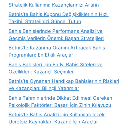
Stratejik Kullanımı: Kazançlarınızı Artırın
Betnis’te Bahis Kuponu Değişikliklerinin Hızlı
Takibi: Stratejinizi Güncel Tutun
Bahis Bahislerinde Performans Analizi ve
Geçmiş Verilerin Önemi: Başarı Stratejileri
Betnis’te Kazanma Oranını Artıracak Bahis
Programları: En Etkili Araçlar
Bahis Bahisleri İçin En İyi Bahis Siteleri ve
Özellikleri: Kazançlı Seçimler
Betnis’te Oynanan Handikap Bahislerinin Riskleri
ve Kazançları: Bilinçli Yatırımlar
Bahis Tahminlerinde Dikkat Edilmesi Gereken
Psikolojik Faktörler: Başarı İçin Zihin Kılavuzu
Betnis’te Bahis Analizi İçin Kullanılabilecek
Ücretsiz Kaynaklar: Kazanç İçin Araçlar