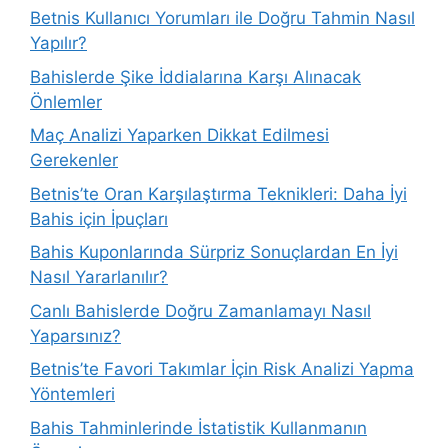
Betnis Kullanıcı Yorumları ile Doğru Tahmin Nasıl
Yapılır?
Bahislerde Şike İddialarına Karşı Alınacak
Önlemler
Maç Analizi Yaparken Dikkat Edilmesi
Gerekenler
Betnis’te Oran Karşılaştırma Teknikleri: Daha İyi
Bahis için İpuçları
Bahis Kuponlarında Sürpriz Sonuçlardan En İyi
Nasıl Yararlanılır?
Canlı Bahislerde Doğru Zamanlamayı Nasıl
Yaparsınız?
Betnis’te Favori Takımlar İçin Risk Analizi Yapma
Yöntemleri
Bahis Tahminlerinde İstatistik Kullanmanın