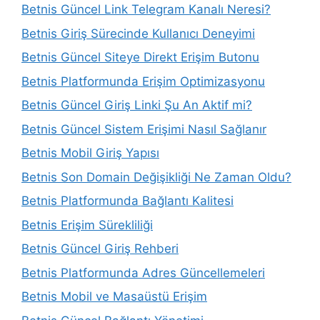
Betnis Güncel Link Telegram Kanalı Neresi?
Betnis Giriş Sürecinde Kullanıcı Deneyimi
Betnis Güncel Siteye Direkt Erişim Butonu
Betnis Platformunda Erişim Optimizasyonu
Betnis Güncel Giriş Linki Şu An Aktif mi?
Betnis Güncel Sistem Erişimi Nasıl Sağlanır
Betnis Mobil Giriş Yapısı
Betnis Son Domain Değişikliği Ne Zaman Oldu?
Betnis Platformunda Bağlantı Kalitesi
Betnis Erişim Sürekliliği
Betnis Güncel Giriş Rehberi
Betnis Platformunda Adres Güncellemeleri
Betnis Mobil ve Masaüstü Erişim