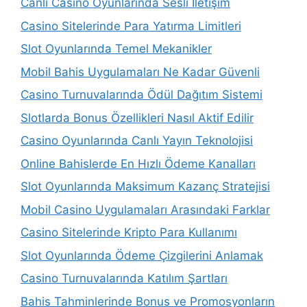
Canlı Casino Oyunlarında Sesli İletişim
Casino Sitelerinde Para Yatırma Limitleri
Slot Oyunlarında Temel Mekanikler
Mobil Bahis Uygulamaları Ne Kadar Güvenli
Casino Turnuvalarında Ödül Dağıtım Sistemi
Slotlarda Bonus Özellikleri Nasıl Aktif Edilir
Casino Oyunlarında Canlı Yayın Teknolojisi
Online Bahislerde En Hızlı Ödeme Kanalları
Slot Oyunlarında Maksimum Kazanç Stratejisi
Mobil Casino Uygulamaları Arasındaki Farklar
Casino Sitelerinde Kripto Para Kullanımı
Slot Oyunlarında Ödeme Çizgilerini Anlamak
Casino Turnuvalarında Katılım Şartları
Bahis Tahminlerinde Bonus ve Promosyonların