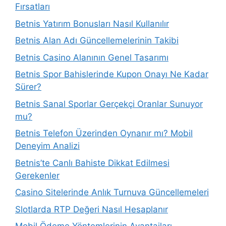
Fırsatları
Betnis Yatırım Bonusları Nasıl Kullanılır
Betnis Alan Adı Güncellemelerinin Takibi
Betnis Casino Alanının Genel Tasarımı
Betnis Spor Bahislerinde Kupon Onayı Ne Kadar
Sürer?
Betnis Sanal Sporlar Gerçekçi Oranlar Sunuyor
mu?
Betnis Telefon Üzerinden Oynanır mı? Mobil
Deneyim Analizi
Betnis’te Canlı Bahiste Dikkat Edilmesi
Gerekenler
Casino Sitelerinde Anlık Turnuva Güncellemeleri
Slotlarda RTP Değeri Nasıl Hesaplanır