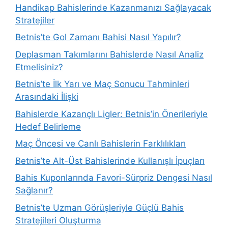
Handikap Bahislerinde Kazanmanızı Sağlayacak
Stratejiler
Betnis’te Gol Zamanı Bahisi Nasıl Yapılır?
Deplasman Takımlarını Bahislerde Nasıl Analiz
Etmelisiniz?
Betnis’te İlk Yarı ve Maç Sonucu Tahminleri
Arasındaki İlişki
Bahislerde Kazançlı Ligler: Betnis’in Önerileriyle
Hedef Belirleme
Maç Öncesi ve Canlı Bahislerin Farklılıkları
Betnis’te Alt-Üst Bahislerinde Kullanışlı İpuçları
Bahis Kuponlarında Favori-Sürpriz Dengesi Nasıl
Sağlanır?
Betnis’te Uzman Görüşleriyle Güçlü Bahis
Stratejileri Oluşturma