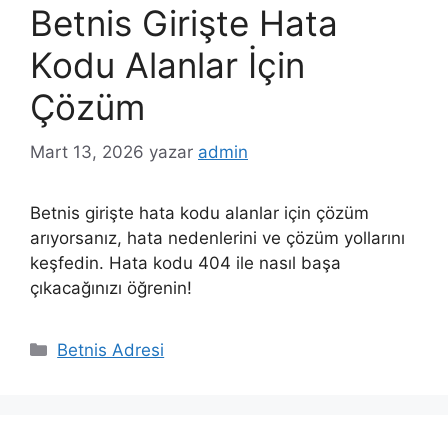
g
Betnis Girişte Hata
o
r
Kodu Alanlar İçin
i
Çözüm
l
e
Mart 13, 2026
yazar
admin
r
Betnis girişte hata kodu alanlar için çözüm
arıyorsanız, hata nedenlerini ve çözüm yollarını
keşfedin. Hata kodu 404 ile nasıl başa
çıkacağınızı öğrenin!
K
Betnis Adresi
a
t
e
g