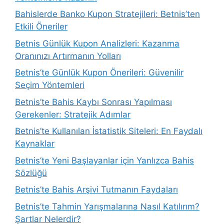
Bahislerde Banko Kupon Stratejileri: Betnis’ten
Etkili Öneriler
Betnis Günlük Kupon Analizleri: Kazanma
Oranınızı Artırmanın Yolları
Betnis’te Günlük Kupon Önerileri: Güvenilir
Seçim Yöntemleri
Betnis’te Bahis Kaybı Sonrası Yapılması
Gerekenler: Stratejik Adımlar
Betnis’te Kullanılan İstatistik Siteleri: En Faydalı
Kaynaklar
Betnis’te Yeni Başlayanlar için Yanlızca Bahis
Sözlüğü
Betnis’te Bahis Arşivi Tutmanın Faydaları
Betnis’te Tahmin Yarışmalarına Nasıl Katılırım?
Şartlar Nelerdir?