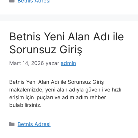
Betnis Adresi
a
t
e
g
Betnis Yeni Alan Adı ile
o
r
Sorunsuz Giriş
i
l
Mart 14, 2026
yazar
admin
e
r
Betnis Yeni Alan Adı ile Sorunsuz Giriş
makalemizde, yeni alan adıyla güvenli ve hızlı
erişim için ipuçları ve adım adım rehber
bulabilirsiniz.
K
Betnis Adresi
a