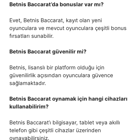
Betnis Baccarat’da bonuslar var mı?
Evet, Betnis Baccarat, kayıt olan yeni
oyunculara ve mevcut oyunculara çeşitli bonus
fırsatları sunabilir.
Betnis Baccarat güvenilir mi?
Betnis, lisanslı bir platform olduğu için
güvenilirlik açısından oyunculara güvence
sağlamaktadır.
Betnis Baccarat oynamak için hangi cihazları
kullanabilirim?
Betnis Baccarat’ı bilgisayar, tablet veya akıllı
telefon gibi çeşitli cihazlar üzerinden
oynayabilirsiniz.