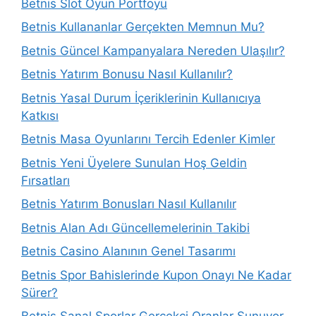
Betnis Slot Oyun Portföyü
Betnis Kullananlar Gerçekten Memnun Mu?
Betnis Güncel Kampanyalara Nereden Ulaşılır?
Betnis Yatırım Bonusu Nasıl Kullanılır?
Betnis Yasal Durum İçeriklerinin Kullanıcıya
Katkısı
Betnis Masa Oyunlarını Tercih Edenler Kimler
Betnis Yeni Üyelere Sunulan Hoş Geldin
Fırsatları
Betnis Yatırım Bonusları Nasıl Kullanılır
Betnis Alan Adı Güncellemelerinin Takibi
Betnis Casino Alanının Genel Tasarımı
Betnis Spor Bahislerinde Kupon Onayı Ne Kadar
Sürer?