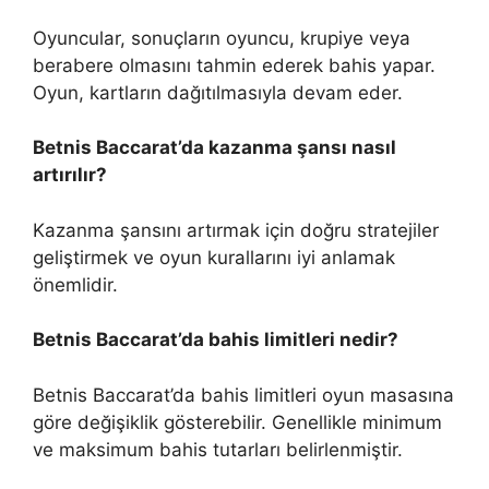
Oyuncular, sonuçların oyuncu, krupiye veya
berabere olmasını tahmin ederek bahis yapar.
Oyun, kartların dağıtılmasıyla devam eder.
Betnis Baccarat’da kazanma şansı nasıl
artırılır?
Kazanma şansını artırmak için doğru stratejiler
geliştirmek ve oyun kurallarını iyi anlamak
önemlidir.
Betnis Baccarat’da bahis limitleri nedir?
Betnis Baccarat’da bahis limitleri oyun masasına
göre değişiklik gösterebilir. Genellikle minimum
ve maksimum bahis tutarları belirlenmiştir.