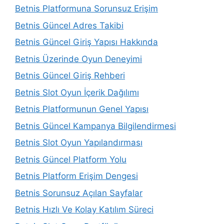
Betnis Platformuna Sorunsuz Erişim
Betnis Güncel Adres Takibi
Betnis Güncel Giriş Yapısı Hakkında
Betnis Üzerinde Oyun Deneyimi
Betnis Güncel Giriş Rehberi
Betnis Slot Oyun İçerik Dağılımı
Betnis Platformunun Genel Yapısı
Betnis Güncel Kampanya Bilgilendirmesi
Betnis Slot Oyun Yapılandırması
Betnis Güncel Platform Yolu
Betnis Platform Erişim Dengesi
Betnis Sorunsuz Açılan Sayfalar
Betnis Hızlı Ve Kolay Katılım Süreci