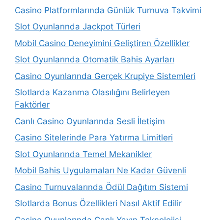
Casino Platformlarında Günlük Turnuva Takvimi
Slot Oyunlarında Jackpot Türleri
Mobil Casino Deneyimini Geliştiren Özellikler
Slot Oyunlarında Otomatik Bahis Ayarları
Casino Oyunlarında Gerçek Krupiye Sistemleri
Slotlarda Kazanma Olasılığını Belirleyen
Faktörler
Canlı Casino Oyunlarında Sesli İletişim
Casino Sitelerinde Para Yatırma Limitleri
Slot Oyunlarında Temel Mekanikler
Mobil Bahis Uygulamaları Ne Kadar Güvenli
Casino Turnuvalarında Ödül Dağıtım Sistemi
Slotlarda Bonus Özellikleri Nasıl Aktif Edilir
Casino Oyunlarında Canlı Yayın Teknolojisi