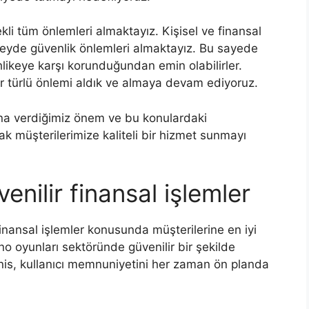
i tüm önlemleri almaktayız. Kişisel ve finansal
eyde güvenlik önlemleri almaktayız. Bu sayede
ehlikeye karşı korunduğundan emin olabilirler.
er türlü önlemi aldık ve almaya devam ediyoruz.
na verdiğimiz önem ve bu konulardaki
ak müşterilerimize kaliteli bir hizmet sunmayı
enilir finansal işlemler
 finansal işlemler konusunda müşterilerine en iyi
o oyunları sektöründe güvenilir bir şekilde
nis, kullanıcı memnuniyetini her zaman ön planda