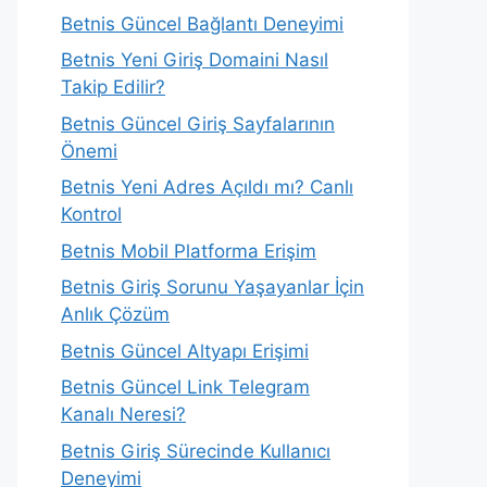
Betnis Güncel Bağlantı Deneyimi
Betnis Yeni Giriş Domaini Nasıl
Takip Edilir?
Betnis Güncel Giriş Sayfalarının
Önemi
Betnis Yeni Adres Açıldı mı? Canlı
Kontrol
Betnis Mobil Platforma Erişim
Betnis Giriş Sorunu Yaşayanlar İçin
Anlık Çözüm
Betnis Güncel Altyapı Erişimi
Betnis Güncel Link Telegram
Kanalı Neresi?
Betnis Giriş Sürecinde Kullanıcı
Deneyimi