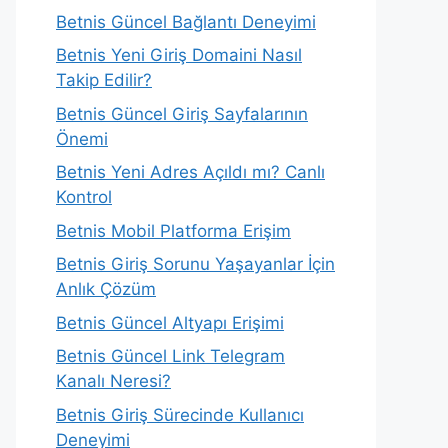
Betnis Güncel Bağlantı Deneyimi
Betnis Yeni Giriş Domaini Nasıl
Takip Edilir?
Betnis Güncel Giriş Sayfalarının
Önemi
Betnis Yeni Adres Açıldı mı? Canlı
Kontrol
Betnis Mobil Platforma Erişim
Betnis Giriş Sorunu Yaşayanlar İçin
Anlık Çözüm
Betnis Güncel Altyapı Erişimi
Betnis Güncel Link Telegram
Kanalı Neresi?
Betnis Giriş Sürecinde Kullanıcı
Deneyimi