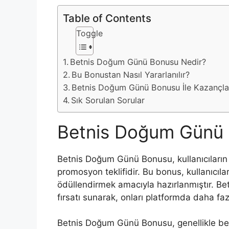
Table of Contents
Toggle
Betnis Doğum Günü Bonusu Nedir?
Bu Bonustan Nasıl Yararlanılır?
Betnis Doğum Günü Bonusu İle Kazançları
Sık Sorulan Sorular
Betnis Doğum Günü 
Betnis Doğum Günü Bonusu, kullanıcıların
promosyon teklifidir. Bu bonus, kullanıcıl
ödüllendirmek amacıyla hazırlanmıştır. Be
fırsatı sunarak, onları platformda daha fa
Betnis Doğum Günü Bonusu, genellikle beli