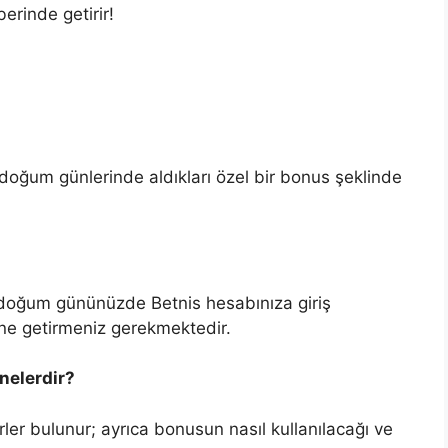
erinde getirir!
doğum günlerinde aldıkları özel bir bonus şeklinde
doğum gününüzde Betnis hesabınıza giriş
ine getirmeniz gerekmektedir.
nelerdir?
rler bulunur; ayrıca bonusun nasıl kullanılacağı ve