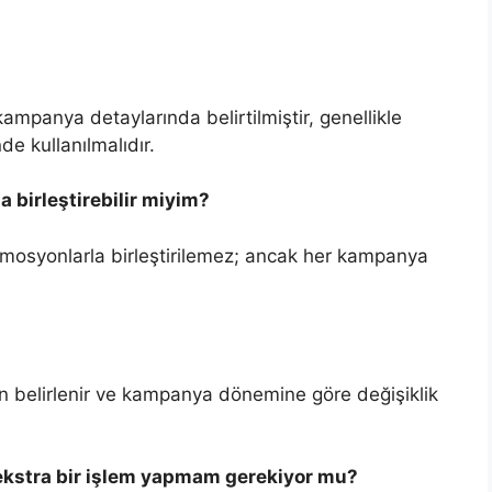
mpanya detaylarında belirtilmiştir, genellikle
e kullanılmalıdır.
birleştirebilir miyim?
mosyonlarla birleştirilemez; ancak her kampanya
 belirlenir ve kampanya dönemine göre değişiklik
kstra bir işlem yapmam gerekiyor mu?