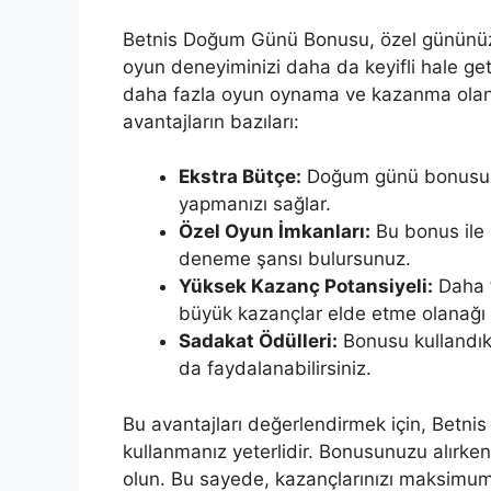
Betnis Doğum Günü Bonusu, özel gününüzd
oyun deneyiminizi daha da keyifli hale geti
daha fazla oyun oynama ve kazanma olan
avantajların bazıları:
Ekstra Bütçe:
Doğum günü bonusu, h
yapmanızı sağlar.
Özel Oyun İmkanları:
Bu bonus ile 
deneme şansı bulursunuz.
Yüksek Kazanç Potansiyeli:
Daha f
büyük kazançlar elde etme olanağı 
Sadakat Ödülleri:
Bonusu kullandık
da faydalanabilirsiniz.
Bu avantajları değerlendirmek için, Betn
kullanmanız yeterlidir. Bonusunuzu alırken, 
olun. Bu sayede, kazançlarınızı maksimum 