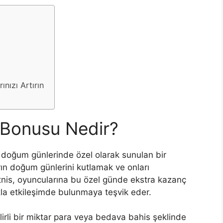
nızı Artırın
Bonusu Nedir?
 doğum günlerinde özel olarak sunulan bir
arın doğum günlerini kutlamak ve onları
tnis, oyuncularına bu özel günde ekstra kazanç
zla etkileşimde bulunmaya teşvik eder.
rli bir miktar para veya bedava bahis şeklinde