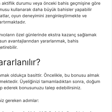
 aktiflik durumu veya önceki bahis geçmişine göre
bonusu kullanarak daha büyük bahisler yapabilir
satlar, oyun deneyimini zenginleştirmekte ve
artırmaktadır.
ıcıların özel günlerinde ekstra kazanç sağlamak
onusun avantajlarından yararlanmak, bahis
tirebilir.
rarlanılır?
ak oldukça basittir. Öncelikle, bu bonusu almak
kmektedir. Üyeliğinizi tamamladıktan sonra, doğum
ip ederek bonusunuzu talep edebilirsiniz.
niz gereken adımlar: