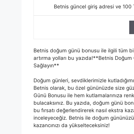
Betnis güncel giriş adresi ve 1
Betnis doğum günü bonusu ile ilgili tüm bil
artırma yolları bu yazıda!**Betnis Doğu
Sağlayın**
Doğum günleri, sevdiklerimizle kutladığımı
Betnis olarak, bu özel gününüzde size güz
Günü Bonusu ile hem kutlamalarınıza renk
bulacaksınız. Bu yazıda, doğum günü bonu
bu fırsatı değerlendirerek nasıl ekstra kaz
inceleyeceğiz. Betnis ile doğum gününüz
kazancınızı da yükselteceksiniz!