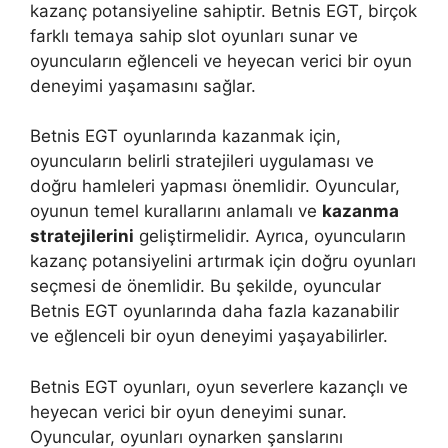
kazanç potansiyeline sahiptir. Betnis EGT, birçok
farklı temaya sahip slot oyunları sunar ve
oyuncuların eğlenceli ve heyecan verici bir oyun
deneyimi yaşamasını sağlar.
Betnis EGT oyunlarında kazanmak için,
oyuncuların belirli stratejileri uygulaması ve
doğru hamleleri yapması önemlidir. Oyuncular,
oyunun temel kurallarını anlamalı ve
kazanma
stratejilerini
geliştirmelidir. Ayrıca, oyuncuların
kazanç potansiyelini artırmak için doğru oyunları
seçmesi de önemlidir. Bu şekilde, oyuncular
Betnis EGT oyunlarında daha fazla kazanabilir
ve eğlenceli bir oyun deneyimi yaşayabilirler.
Betnis EGT oyunları, oyun severlere kazançlı ve
heyecan verici bir oyun deneyimi sunar.
Oyuncular, oyunları oynarken şanslarını