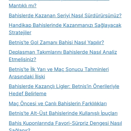
Mantıklı mı?
Bahislerde Kazanan Seriyi Nasıl Sürdürürsünüz?
Handikap Bahislerinde Kazanmanızı Sağlayacak
Stratejiler
Betnis’te Gol Zamanı Bahisi Nasıl Yapılır?
Deplasman Takımlarını Bahislerde Nasıl Analiz
Etmelisiniz?
Betnis’te İlk Yarı ve Maç Sonucu Tahminleri
Arasındaki İlişki
Bahislerde Kazançlı Ligler: Betnis’in Önerileriyle
Hedef Belirleme
Maç Öncesi ve Canlı Bahislerin Farklılıkları
Betnis’te Alt-Üst Bahislerinde Kullanışlı İpuçları
Bahis Kuponlarında Favori-Sürpriz Dengesi Nasıl
Sağlanır?