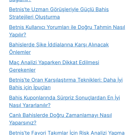
Betnis’te Uzman Görüşleriyle Güçlü Bahis
Stratejileri Oluşturma
Betnis Kullanıcı Yorumları ile Doğru Tahmin Nasıl
Yapılır?
Bahislerde Şike İddialarına Karşı Alınacak
Önlemler
Maç Analizi Yaparken Dikkat Edilmesi
Gerekenler
Betnis’te Oran Karşılaştırma Teknikleri: Daha İyi
Bahis için İpuçları
Bahis Kuponlarında Sürpriz Sonuçlardan En İyi
Nasıl Yararlanılır?
Canlı Bahislerde Doğru Zamanlamayı Nasıl
Yaparsınız?
Betnis’te Favori Takımlar İçin Risk Analizi Yapma