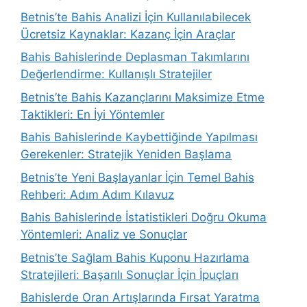
Betnis’te Bahis Analizi İçin Kullanılabilecek
Ücretsiz Kaynaklar: Kazanç İçin Araçlar
Bahis Bahislerinde Deplasman Takımlarını
Değerlendirme: Kullanışlı Stratejiler
Betnis’te Bahis Kazançlarını Maksimize Etme
Taktikleri: En İyi Yöntemler
Bahis Bahislerinde Kaybettiğinde Yapılması
Gerekenler: Stratejik Yeniden Başlama
Betnis’te Yeni Başlayanlar İçin Temel Bahis
Rehberi: Adım Adım Kılavuz
Bahis Bahislerinde İstatistikleri Doğru Okuma
Yöntemleri: Analiz ve Sonuçlar
Betnis’te Sağlam Bahis Kuponu Hazırlama
Stratejileri: Başarılı Sonuçlar İçin İpuçları
Bahislerde Oran Artışlarında Fırsat Yaratma