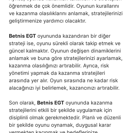
öğrenmek de çok önemlidir. Oyunun kurallarını
ve kazanma olasılıklarını anlamak, stratejilerinizi
geliştirmenize yardımcı olacaktır.
Betnis EGT
oyununda kazandıran bir diğer
strateji ise, oyunu sürekli olarak takip etmek ve
güncel kalmaktır. Oyunun değişen dinamiklerini
anlamak ve buna göre stratejilerinizi ayarlamak,
kazanma olasılığınızı artırabilir. Ayrıca, risk
yönetimi yapmak da kazanma stratejileri
arasında yer alır. Oyun sırasında ne kadar risk
alacağınızı iyi belirlemek, kazancınızı artırabilir.
Son olarak,
Betnis EGT
oyununda kazanma
stratejilerini etkili bir şekilde uygulamak için
disiplinli olmak gerekmektedir. Planlı ve düzenli
bir şekilde oyunu oynamak, duygusal karar
vermekten kaçınmak ve hedeflerinize