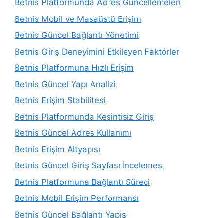
Betnis Platformunda Adres Güncellemeleri
Betnis Mobil ve Masaüstü Erişim
Betnis Güncel Bağlantı Yönetimi
Betnis Giriş Deneyimini Etkileyen Faktörler
Betnis Platformuna Hızlı Erişim
Betnis Güncel Yapı Analizi
Betnis Erişim Stabilitesi
Betnis Platformunda Kesintisiz Giriş
Betnis Güncel Adres Kullanımı
Betnis Erişim Altyapısı
Betnis Güncel Giriş Sayfası İncelemesi
Betnis Platformuna Bağlantı Süreci
Betnis Mobil Erişim Performansı
Betnis Güncel Bağlantı Yapısı