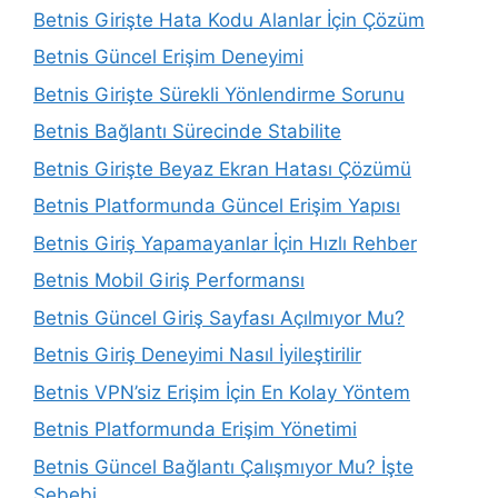
Betnis Girişte Hata Kodu Alanlar İçin Çözüm
Betnis Güncel Erişim Deneyimi
Betnis Girişte Sürekli Yönlendirme Sorunu
Betnis Bağlantı Sürecinde Stabilite
Betnis Girişte Beyaz Ekran Hatası Çözümü
Betnis Platformunda Güncel Erişim Yapısı
Betnis Giriş Yapamayanlar İçin Hızlı Rehber
Betnis Mobil Giriş Performansı
Betnis Güncel Giriş Sayfası Açılmıyor Mu?
Betnis Giriş Deneyimi Nasıl İyileştirilir
Betnis VPN’siz Erişim İçin En Kolay Yöntem
Betnis Platformunda Erişim Yönetimi
Betnis Güncel Bağlantı Çalışmıyor Mu? İşte
Sebebi