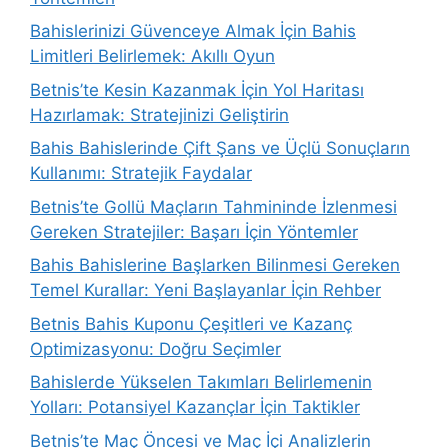
Bahislerinizi Güvenceye Almak İçin Bahis
Limitleri Belirlemek: Akıllı Oyun
Betnis’te Kesin Kazanmak İçin Yol Haritası
Hazırlamak: Stratejinizi Geliştirin
Bahis Bahislerinde Çift Şans ve Üçlü Sonuçların
Kullanımı: Stratejik Faydalar
Betnis’te Gollü Maçların Tahmininde İzlenmesi
Gereken Stratejiler: Başarı İçin Yöntemler
Bahis Bahislerine Başlarken Bilinmesi Gereken
Temel Kurallar: Yeni Başlayanlar İçin Rehber
Betnis Bahis Kuponu Çeşitleri ve Kazanç
Optimizasyonu: Doğru Seçimler
Bahislerde Yükselen Takımları Belirlemenin
Yolları: Potansiyel Kazançlar İçin Taktikler
Betnis’te Maç Öncesi ve Maç İçi Analizlerin