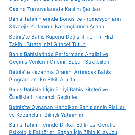
Casino Turnuvalarında Katılım Şartları
Bahis Tahminlerinde Bonus ve Promosyonların
Stratejik Kullanımı: Kazançlarınızı Artırın
Betnis’te Bahis Kuponu Değişikliklerinin Hızlı
Takibi: Stratejinizi Güncel Tutun
Bahis Bahislerinde Performans Analizi ve
Geçmiş Verilerin Önemi: Başarı Stratejileri
Betnis’te Kazanma Oranını Artıracak Bahis
Programları: En Etkili Araçlar
Bahis Bahisleri İçin En İyi Bahis Siteleri ve
Özellikleri: Kazançlı Seçimler
Betnis’te Oynanan Handikap Bahislerinin Riskleri
ve Kazançları: Bilinçli Yatırımlar
Bahis Tahminlerinde Dikkat Edilmesi Gereken
Psikolojik Faktörler: Başarı İçin Zihin Kılavuzu