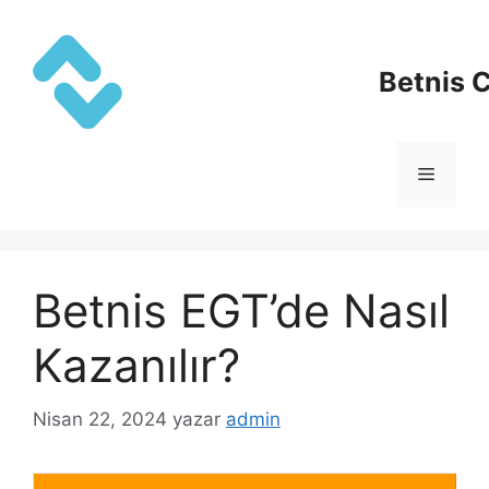
İçeriğe
atla
Betnis 
Menü
Betnis EGT’de Nasıl
Kazanılır?
Nisan 22, 2024
yazar
admin