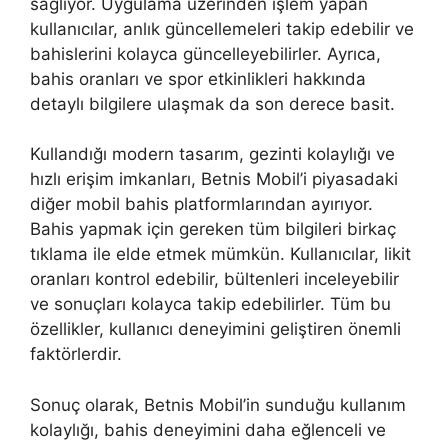
sağlıyor. Uygulama üzerinden işlem yapan
kullanıcılar, anlık güncellemeleri takip edebilir ve
bahislerini kolayca güncelleyebilirler. Ayrıca,
bahis oranları ve spor etkinlikleri hakkında
detaylı bilgilere ulaşmak da son derece basit.
Kullandığı modern tasarım, gezinti kolaylığı ve
hızlı erişim imkanları, Betnis Mobil’i piyasadaki
diğer mobil bahis platformlarından ayırıyor.
Bahis yapmak için gereken tüm bilgileri birkaç
tıklama ile elde etmek mümkün. Kullanıcılar, likit
oranları kontrol edebilir, bültenleri inceleyebilir
ve sonuçları kolayca takip edebilirler. Tüm bu
özellikler, kullanıcı deneyimini geliştiren önemli
faktörlerdir.
Sonuç olarak, Betnis Mobil’in sunduğu kullanım
kolaylığı, bahis deneyimini daha eğlenceli ve