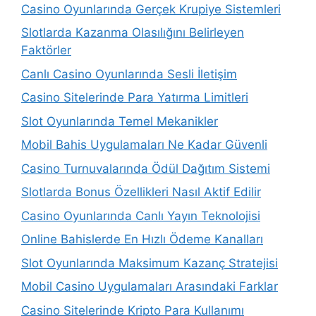
Casino Oyunlarında Gerçek Krupiye Sistemleri
Slotlarda Kazanma Olasılığını Belirleyen
Faktörler
Canlı Casino Oyunlarında Sesli İletişim
Casino Sitelerinde Para Yatırma Limitleri
Slot Oyunlarında Temel Mekanikler
Mobil Bahis Uygulamaları Ne Kadar Güvenli
Casino Turnuvalarında Ödül Dağıtım Sistemi
Slotlarda Bonus Özellikleri Nasıl Aktif Edilir
Casino Oyunlarında Canlı Yayın Teknolojisi
Online Bahislerde En Hızlı Ödeme Kanalları
Slot Oyunlarında Maksimum Kazanç Stratejisi
Mobil Casino Uygulamaları Arasındaki Farklar
Casino Sitelerinde Kripto Para Kullanımı