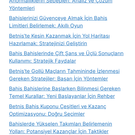
Anormalliklerin Sebepleri: Analiz ve Çözüm
Yöntemleri
Bahislerinizi Güvenceye Almak İçin Bahis
Limitleri Belirlemek: Akıllı Oyun
Betnis’te Kesin Kazanmak İçin Yol Haritası
Hazırlamak: Stratejinizi Geliştirin
Bahis Bahislerinde Çift Şans ve Üçlü Sonuçların
Kullanımı: Stratejik Faydalar
Betnis’te Gollü Maçların Tahmininde İzlenmesi
Gereken Stratejiler: Başarı İçin Yöntemler
Bahis Bahislerine Başlarken Bilinmesi Gereken
Temel Kurallar: Yeni Başlayanlar İçin Rehber
Betnis Bahis Kuponu Çeşitleri ve Kazanç
Optimizasyonu: Doğru Seçimler
Bahislerde Yükselen Takımları Belirlemenin
Yolları: Potansiyel Kazançlar İçin Taktikler