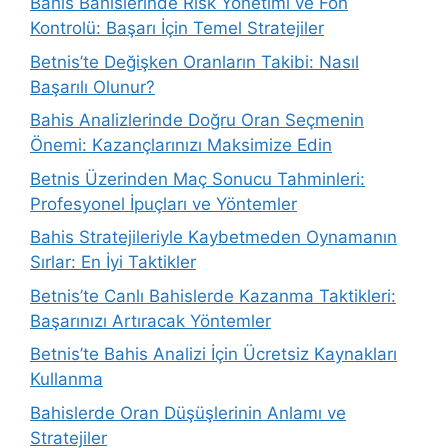
Bahis Bahislerinde Risk Yönetimi ve Fon
Kontrolü: Başarı İçin Temel Stratejiler
Betnis’te Değişken Oranların Takibi: Nasıl
Başarılı Olunur?
Bahis Analizlerinde Doğru Oran Seçmenin
Önemi: Kazançlarınızı Maksimize Edin
Betnis Üzerinden Maç Sonucu Tahminleri:
Profesyonel İpuçları ve Yöntemler
Bahis Stratejileriyle Kaybetmeden Oynamanın
Sırlar: En İyi Taktikler
Betnis’te Canlı Bahislerde Kazanma Taktikleri:
Başarınızı Artıracak Yöntemler
Betnis’te Bahis Analizi İçin Ücretsiz Kaynakları
Kullanma
Bahislerde Oran Düşüşlerinin Anlamı ve
Stratejiler