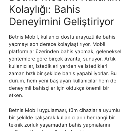
Kolaylığı: Bahis
Deneyimini Geliştiriyor
Betnis Mobil, kullanıcı dostu arayüzü ile bahis
yapmayı son derece kolaylaştırıyor. Mobil
platformlar üzerinden bahis yapmak, geleneksel
yöntemlere göre birçok avantaj sunuyor. Artık
kullanıcılar, istedikleri yerden ve istedikleri
zaman hızlı bir şekilde bahis yapabiliyorlar. Bu
durum, hem yeni başlayan kullanıcılar hem de
deneyimli bahisçiler için oldukça önemli bir
etken.
Betnis Mobil uygulaması, tüm cihazlarla uyumlu
bir şekilde çalışarak kullanıcıların herhangi bir
teknik zorluk yaşamadan bahis yapmalarını