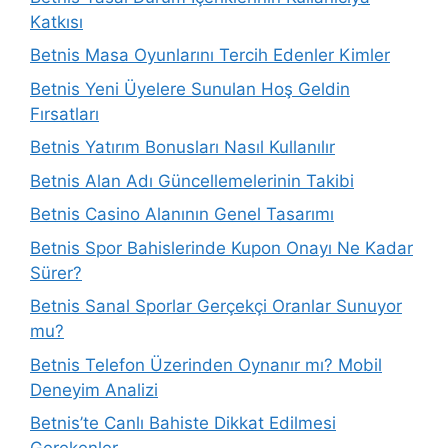
Katkısı
Betnis Masa Oyunlarını Tercih Edenler Kimler
Betnis Yeni Üyelere Sunulan Hoş Geldin
Fırsatları
Betnis Yatırım Bonusları Nasıl Kullanılır
Betnis Alan Adı Güncellemelerinin Takibi
Betnis Casino Alanının Genel Tasarımı
Betnis Spor Bahislerinde Kupon Onayı Ne Kadar
Sürer?
Betnis Sanal Sporlar Gerçekçi Oranlar Sunuyor
mu?
Betnis Telefon Üzerinden Oynanır mı? Mobil
Deneyim Analizi
Betnis’te Canlı Bahiste Dikkat Edilmesi