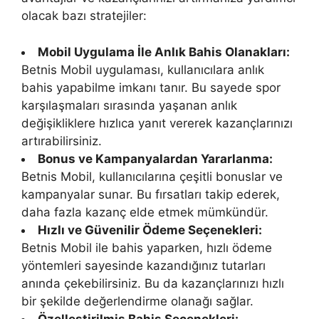
olacak bazı stratejiler:
Mobil Uygulama İle Anlık Bahis Olanakları:
Betnis Mobil uygulaması, kullanıcılara anlık
bahis yapabilme imkanı tanır. Bu sayede spor
karşılaşmaları sırasında yaşanan anlık
değişikliklere hızlıca yanıt vererek kazançlarınızı
artırabilirsiniz.
Bonus ve Kampanyalardan Yararlanma:
Betnis Mobil, kullanıcılarına çeşitli bonuslar ve
kampanyalar sunar. Bu fırsatları takip ederek,
daha fazla kazanç elde etmek mümkündür.
Hızlı ve Güvenilir Ödeme Seçenekleri:
Betnis Mobil ile bahis yaparken, hızlı ödeme
yöntemleri sayesinde kazandığınız tutarları
anında çekebilirsiniz. Bu da kazançlarınızı hızlı
bir şekilde değerlendirme olanağı sağlar.
Özelleştirilmiş Bahis Seçenekleri: