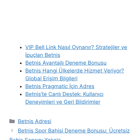
VIP Bell Link Nasıl Oynanır? Stratejiler ve
İpuçları Betnis
Betnis Avantajlı Deneme Bonusu
Betnis Hangi Ülkelerde Hizmet Veriyor?
Global Erişim Bilgileri
Betnis Pragmatic İçin Adres
Betnis’te Canlı Destek: Kullanıcı
Deneyimleri ve Geri Bildirimler
K
Betnis Adresi
a
Betnis Spor Bahisi Deneme Bonusu: Ücretsiz
t
Bahis Şansını Yakala