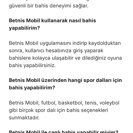
güvenli bir bahis deneyimi sağlar.
Betnis Mobil kullanarak nasıl bahis
yapabilirim?
Betnis Mobil uygulamasını indirip kaydolduktan
sonra, kullanıcı hesabınıza giriş yaparak
bahislere kolayca ulaşabilir ve dilediğiniz oyuna
bahis yapabilirsiniz.
Betnis Mobil üzerinden hangi spor dalları için
bahis yapabilirim?
Betnis Mobil, futbol, basketbol, tenis, voleybol
gibi birçok spor dalı için bahis seçenekleri
sunmaktadır.
Betnis Mobil ile canlı bahis yapabilir miyim?