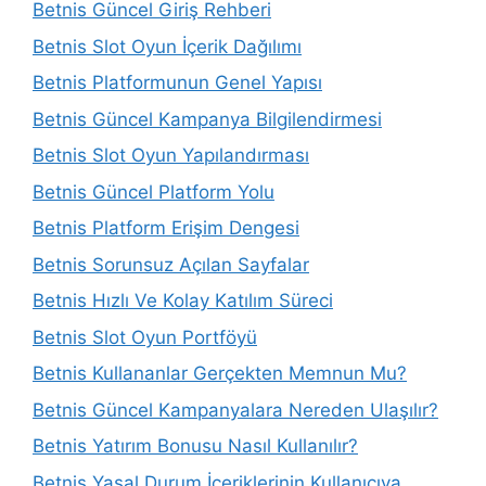
Betnis Güncel Giriş Rehberi
Betnis Slot Oyun İçerik Dağılımı
Betnis Platformunun Genel Yapısı
Betnis Güncel Kampanya Bilgilendirmesi
Betnis Slot Oyun Yapılandırması
Betnis Güncel Platform Yolu
Betnis Platform Erişim Dengesi
Betnis Sorunsuz Açılan Sayfalar
Betnis Hızlı Ve Kolay Katılım Süreci
Betnis Slot Oyun Portföyü
Betnis Kullananlar Gerçekten Memnun Mu?
Betnis Güncel Kampanyalara Nereden Ulaşılır?
Betnis Yatırım Bonusu Nasıl Kullanılır?
Betnis Yasal Durum İçeriklerinin Kullanıcıya