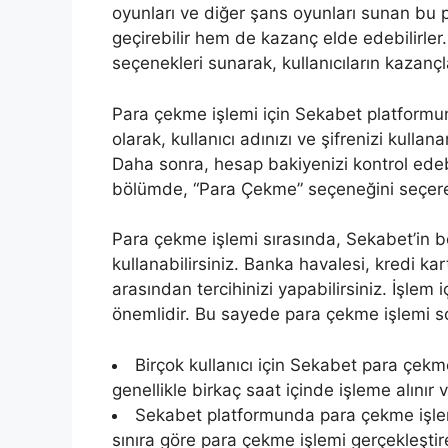
oyunları ve diğer şans oyunları sunan bu 
geçirebilir hem de kazanç elde edebilirler
seçenekleri sunarak, kullanıcıların kazançl
Para çekme işlemi için Sekabet platformu
olarak, kullanıcı adınızı ve şifrenizi kull
Daha sonra, hesap bakiyenizi kontrol ede
bölümde, “Para Çekme” seçeneğini seçerek
Para çekme işlemi sırasında, Sekabet’in be
kullanabilirsiniz. Banka havalesi, kredi k
arasından tercihinizi yapabilirsiniz. İşlem i
önemlidir. Bu sayede para çekme işlemi so
Birçok kullanıcı için Sekabet para çekme 
genellikle birkaç saat içinde işleme alınır v
Sekabet platformunda para çekme işlemi i
sınıra göre para çekme işlemi gerçekleştire