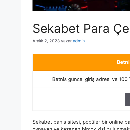
Sekabet Para Ç
Aralık 2, 2023
yazar
admin
Betni
Betnis güncel giriş adresi ve 1
Sekabet bahis sitesi, popüler bir online 
oynayan ve kazanan birçok kişi bulunmakt