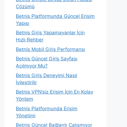
Çözümü
Betnis Platformunda Güncel Erişim
Yapısı
Betnis Giriş Yapamayanlar İçin
Hızlı Rehber
Betnis Mobil Giriş Performansı
Betnis Güncel Giriş Sayfası
Açılmıyor Mu?
Betnis Giriş Deneyimi Nasıl
İyileştirilir
Betnis VPN’siz Erişim İçin En Kolay
Yöntem
Betnis Platformunda Erişim
Yönetimi
Betnis Güncel Bağlantı Çalışmıyor