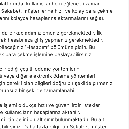
platformda, kullanıcılar hem eğlenceli zaman
. Sekabet, müşterilerine hızlı ve kolay para çekme
arını kolayca hesaplarına aktarmalarını sağlar.
nda birkaç adım izlemeniz gerekmektedir. İlk
anarak hesabınıza giriş yapmanız gerekmektedir.
bileceğiniz “Hesabım” bölümüne gidin. Bu
 para çekme işlemine başlayabilirsiniz.
lirlediği çeşitli ödeme yöntemlerini
artı veya diğer elektronik ödeme yöntemleri
çin gerekli olan bilgileri doğru bir şekilde girmeniz
runsuz bir şekilde tamamlanabilir.
işlemi oldukça hızlı ve güvenilirdir. İstekler
e kullanıcıların hesaplarına aktarılır.
çin belirli bir alt sınır bulunmaktadır. Bu alt
bilirsiniz. Daha fazla bilgi için Sekabet müşteri