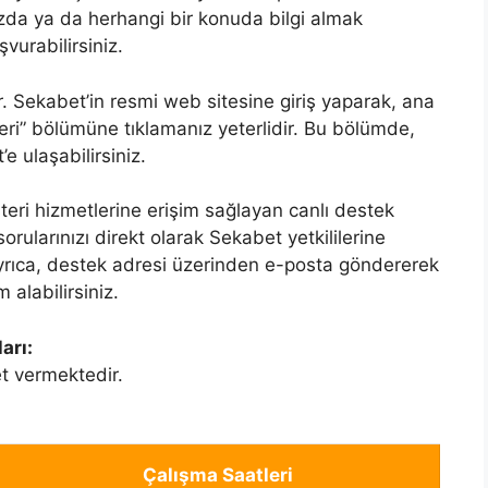
nızda ya da herhangi bir konuda bilgi almak
vurabilirsiniz.
 Sekabet’in resmi web sitesine giriş yaparak, ana
eri” bölümüne tıklamanız yeterlidir. Bu bölümde,
’e ulaşabilirsiniz.
teri hizmetlerine erişim sağlayan canlı destek
orularınızı direkt olarak Sekabet yetkililerine
 Ayrıca, destek adresi üzerinden e-posta göndererek
 alabilirsiniz.
arı:
et vermektedir.
Çalışma Saatleri