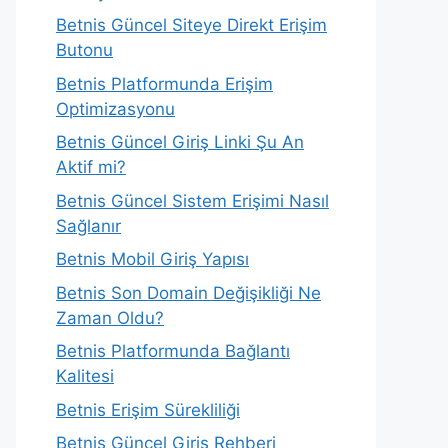
Betnis Güncel Siteye Direkt Erişim
Butonu
Betnis Platformunda Erişim
Optimizasyonu
Betnis Güncel Giriş Linki Şu An
Aktif mi?
Betnis Güncel Sistem Erişimi Nasıl
Sağlanır
Betnis Mobil Giriş Yapısı
Betnis Son Domain Değişikliği Ne
Zaman Oldu?
Betnis Platformunda Bağlantı
Kalitesi
Betnis Erişim Sürekliliği
Betnis Güncel Giriş Rehberi