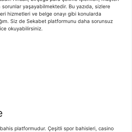
 sorunlar yaşayabilmektedir. Bu yazıda, sizlere
i hizmetleri ve belge onayı gibi konularda
cağım. Siz de Sekabet platformunu daha sorunsuz
ice okuyabilirsiniz.
e
 bahis platformudur. Çeşitli spor bahisleri, casino