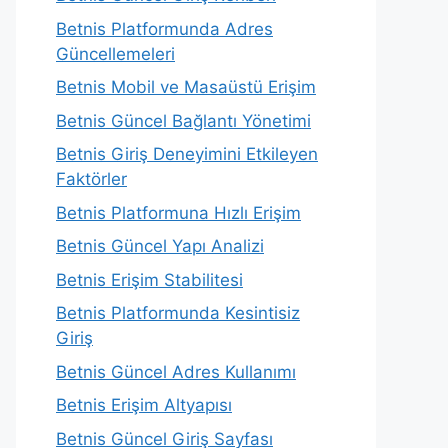
Betnis Platformunda Adres
Güncellemeleri
Betnis Mobil ve Masaüstü Erişim
Betnis Güncel Bağlantı Yönetimi
Betnis Giriş Deneyimini Etkileyen
Faktörler
Betnis Platformuna Hızlı Erişim
Betnis Güncel Yapı Analizi
Betnis Erişim Stabilitesi
Betnis Platformunda Kesintisiz
Giriş
Betnis Güncel Adres Kullanımı
Betnis Erişim Altyapısı
Betnis Güncel Giriş Sayfası