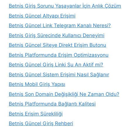
Betnis Giriş Sorunu Yaşayanlar İçin Anlık Çözüm
Betnis Güncel Altyapı Erişimi
Betnis Güncel Link Telegram Kanalı Neresi?
Betnis Giriş Sürecinde Kullanıcı Deneyimi
Betnis Güncel Siteye Direkt Erişim Butonu
Betnis Platformunda Erişim Optimizasyonu
Betnis Güncel Giriş Linki Şu An Aktif mi?
Betnis Güncel Sistem Erişimi Nasıl Sağlanır
Betnis Mobil Giriş Yapısı
Betnis Son Domain Değişikliği Ne Zaman Oldu?
Betnis Platformunda Bağlantı Kalitesi
Betnis Erişim Sürekliliği
Betnis Güncel Giriş Rehberi