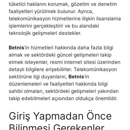
tüketici haklarını korumak, gözetim ve denetim
faaliyetleri yürütmek bulunur. Ayrıca,
telekomünikasyon hizmetlerine ilişkin lisanslama
işlemlerini gerçekleştirir ve bu alandaki
teknolojik gelişmeleri destekler.
Betnis
‘in hizmetleri hakkında daha fazla bilgi
almak ve sektördeki güncel gelişmeleri takip
etmek isteyenler, resmi internet sitesi üzerinden
detaylı bilgilere erişebilirler. Telekomünikasyon
sektörüne ilgi duyanların,
Betnis
‘in
düzenlemeleri ve faaliyetleri hakkında bilgi
sahibi olmaları, sektördeki gelişmeleri yakından
takip edebilmeleri açısından oldukça önemlidir.
Giriş Yapmadan Önce
Bilinmesi Gerekenler