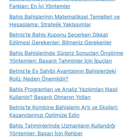
Farkları: En İyi Yöntemler
Bahis Bahislerinin Matematiksel Temelleri ve
Hesaplama: Stratejik Yaklaşımlar
Betnis’te Bahis Kuponu Seçerken Dikkat
Edilmesi Gerekenler: Bilmeniz Gerekenler
Bahis Bahislerinde Sürpriz Sonuçları Öngörme
Yöntemleri: Başarılı Tahminler İçin İpuçları
Betnis’te Ev Sahibi Avantajının Bahislerdeki
Rolü: Neden Önemlidir?
Bahis Programları ve Analiz Yazılımları Nasıl
Kullanılır? Başarılı Olmanın Yolları
Betnis’te Kombine Bahislerin Artı ve Eksileri:
Kazançlarınızı Optimize Edin
Bahis Tahminlerinde Uzmanların Kullandığı
Yöntemler: Başarı İçin Rehber