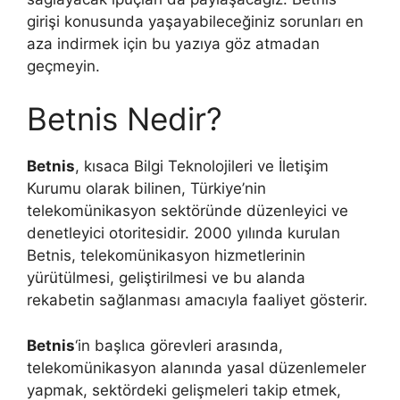
girişi konusunda yaşayabileceğiniz sorunları en
aza indirmek için bu yazıya göz atmadan
geçmeyin.
Betnis Nedir?
Betnis
, kısaca Bilgi Teknolojileri ve İletişim
Kurumu olarak bilinen, Türkiye’nin
telekomünikasyon sektöründe düzenleyici ve
denetleyici otoritesidir. 2000 yılında kurulan
Betnis, telekomünikasyon hizmetlerinin
yürütülmesi, geliştirilmesi ve bu alanda
rekabetin sağlanması amacıyla faaliyet gösterir.
Betnis
‘in başlıca görevleri arasında,
telekomünikasyon alanında yasal düzenlemeler
yapmak, sektördeki gelişmeleri takip etmek,