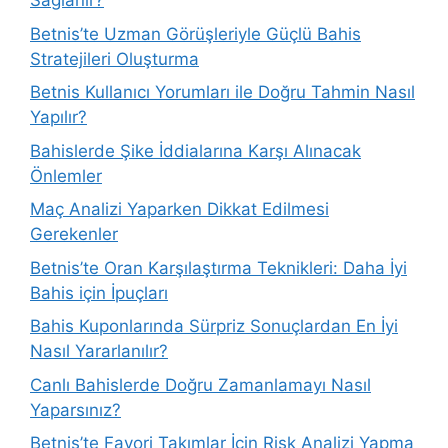
Sağlanır?
Betnis’te Uzman Görüşleriyle Güçlü Bahis
Stratejileri Oluşturma
Betnis Kullanıcı Yorumları ile Doğru Tahmin Nasıl
Yapılır?
Bahislerde Şike İddialarına Karşı Alınacak
Önlemler
Maç Analizi Yaparken Dikkat Edilmesi
Gerekenler
Betnis’te Oran Karşılaştırma Teknikleri: Daha İyi
Bahis için İpuçları
Bahis Kuponlarında Sürpriz Sonuçlardan En İyi
Nasıl Yararlanılır?
Canlı Bahislerde Doğru Zamanlamayı Nasıl
Yaparsınız?
Betnis’te Favori Takımlar İçin Risk Analizi Yapma