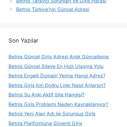
Betnis Tarayıcı Sorunları Ve Giriş Hatası
t
Betnis Türkiye’nin Güncel Adresi
e
g
o
r
Son Yazılar
i
l
e
Betnis Güncel Giriş Adresi Anlık Güncelleme
r
Betnis Güncel Siteye En Hızlı Ulaşma Yolu
Betnis Engelli Domain Yerine Hangi Adres?
Betnis Giriş İçin Doğru Linki Nasıl Anlarsın?
Betnis Şu Anki Aktif Site Hangisi?
Betnis Giriş Problemi Neden Kaynaklanıyor?
Betnis Yeni Alan Adı ile Sorunsuz Giriş
Betnis Platformuna Güvenli Giriş