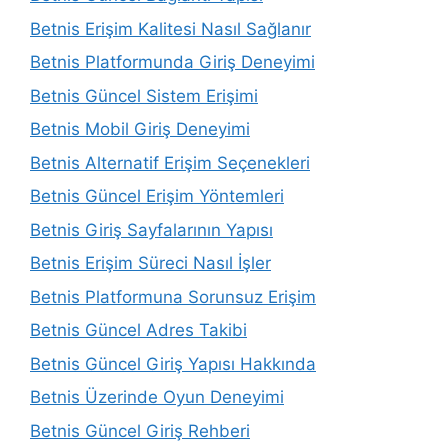
Betnis Erişim Kalitesi Nasıl Sağlanır
Betnis Platformunda Giriş Deneyimi
Betnis Güncel Sistem Erişimi
Betnis Mobil Giriş Deneyimi
Betnis Alternatif Erişim Seçenekleri
Betnis Güncel Erişim Yöntemleri
Betnis Giriş Sayfalarının Yapısı
Betnis Erişim Süreci Nasıl İşler
Betnis Platformuna Sorunsuz Erişim
Betnis Güncel Adres Takibi
Betnis Güncel Giriş Yapısı Hakkında
Betnis Üzerinde Oyun Deneyimi
Betnis Güncel Giriş Rehberi