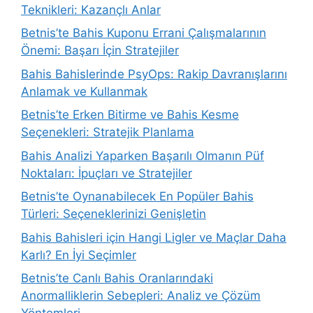
Teknikleri: Kazançlı Anlar
Betnis’te Bahis Kuponu Errani Çalışmalarının
Önemi: Başarı İçin Stratejiler
Bahis Bahislerinde PsyOps: Rakip Davranışlarını
Anlamak ve Kullanmak
Betnis’te Erken Bitirme ve Bahis Kesme
Seçenekleri: Stratejik Planlama
Bahis Analizi Yaparken Başarılı Olmanın Püf
Noktaları: İpuçları ve Stratejiler
Betnis’te Oynanabilecek En Popüler Bahis
Türleri: Seçeneklerinizi Genişletin
Bahis Bahisleri için Hangi Ligler ve Maçlar Daha
Karlı? En İyi Seçimler
Betnis’te Canlı Bahis Oranlarındaki
Anormalliklerin Sebepleri: Analiz ve Çözüm