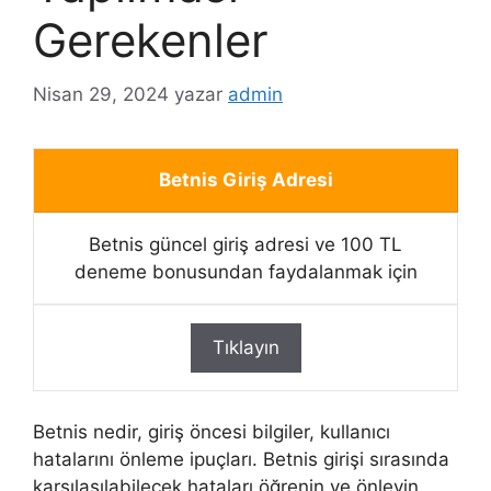
Gerekenler
Nisan 29, 2024
yazar
admin
Betnis Giriş Adresi
Betnis güncel giriş adresi ve 100 TL
deneme bonusundan faydalanmak için
Tıklayın
Betnis nedir, giriş öncesi bilgiler, kullanıcı
hatalarını önleme ipuçları. Betnis girişi sırasında
karşılaşılabilecek hataları öğrenin ve önleyin.