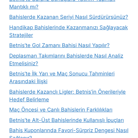
Mantıklı mı?
Bahislerde Kazanan Seriyi Nasıl Sürdürürsünüz?
Handikap Bahislerinde Kazanmanızı Sağlayacak
Stratejiler
Betnis’te Gol Zamanı Bahisi Nasıl Yapılır?
Deplasman Takımlarını Bahislerde Nasıl Analiz
Etmelisiniz?
Betnis’te İlk Yarı ve Maç Sonucu Tahminleri
Arasındaki İlişki
Bahislerde Kazançlı Ligler: Betnis’in Önerileriyle
Hedef Belirleme
Maç Öncesi ve Canlı Bahislerin Farklılıkları
Betnis’te Alt-Üst Bahislerinde Kullanışlı İpuçları
Bahis Kuponlarında Favori-Sürpriz Dengesi Nasıl