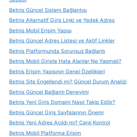
Betnis Güncel Sistem Bağlantısı
Betnis Alternatif Giriş Linki ve Yedek Adres
Betnis Mobil Erişim Yapısı
Betnis Güncel Adres Listesi ve Aktif Linkler
Betnis Platformunda Sorunsuz Bağlantı
Betnis Mobil Girişte Hata Alanlar Ne Yapmalı?
Betnis Erişim Yapısının Genel Özellikleri
Betnis Site Engellendi mi? Güncel Durum Analizi
Betnis Güncel Bağlantı Deneyimi
Betnis Yeni Giriş Domaini Nasıl Takip Edilir?
Betnis Güncel Giriş Sayfalarının Önemi
Betnis Yeni Adres Açıldı mı? Canlı Kontrol
Betnis Mobil Platforma Erişim