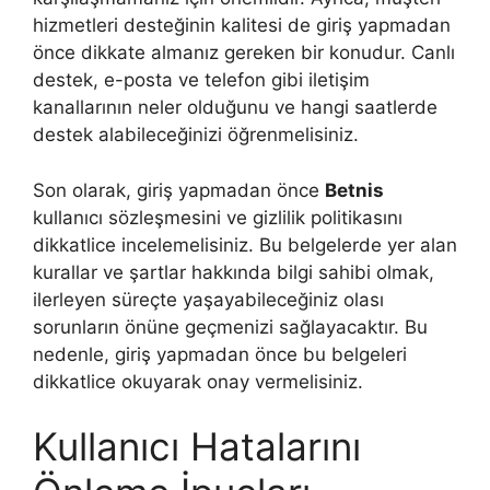
hizmetleri desteğinin kalitesi de giriş yapmadan
önce dikkate almanız gereken bir konudur. Canlı
destek, e-posta ve telefon gibi iletişim
kanallarının neler olduğunu ve hangi saatlerde
destek alabileceğinizi öğrenmelisiniz.
Son olarak, giriş yapmadan önce
Betnis
kullanıcı sözleşmesini ve gizlilik politikasını
dikkatlice incelemelisiniz. Bu belgelerde yer alan
kurallar ve şartlar hakkında bilgi sahibi olmak,
ilerleyen süreçte yaşayabileceğiniz olası
sorunların önüne geçmenizi sağlayacaktır. Bu
nedenle, giriş yapmadan önce bu belgeleri
dikkatlice okuyarak onay vermelisiniz.
Kullanıcı Hatalarını